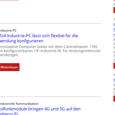
D
r
u
c
k
a
Industrie-PC
u
Zoll-Industrie-PC lässt sich flexibel für die
s
endung konfigurieren
g
 Innovative Computer bietet mit dem Controlmaster 1785
l
n konfigurierbaren 19“-Industrie-PC für leistungsintensive
endungen.
e
i
c
:
Weiterlesen
h
1
s
9
e
-
l
Z
e
o
m
l
Industrielle Kommunikation
e
l
ilfunkmodule bringen 4G und 5G auf den
n
-
pberry Pi
t