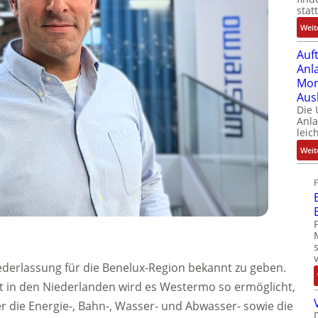
stat
Weit
Auf
Anl
Mom
Aus
Die
Anl
leic
Weit
ederlassung für die Benelux-Region bekannt zu geben.
t in den Niederlanden wird es Westermo so ermöglicht,
er die Energie-, Bahn-, Wasser- und Abwasser- sowie die