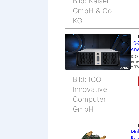
Bild: Kaiser
GmbH & Co
KG
19-
Anw
ICO
eine
Anw
Bild: ICO
Innovative
Computer
GmbH
Mob
Ras