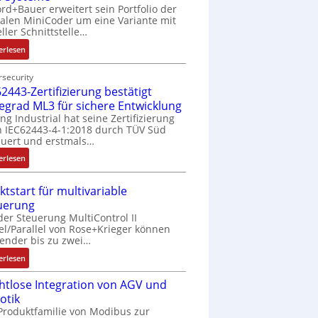
rd+Bauer erweitert sein Portfolio der
talen MiniCoder um eine Variante mit
eller Schnittstelle…
:
erlesen
E
i
security
2443-Zertifizierung bestätigt
n
f
fegrad ML3 für sichere Entwicklung
a
ing Industrial hat seine Zertifizierung
 IEC62443-4-1:2018 durch TÜV Süd
c
uert und erstmals…
h
e
:
erlesen
S
I
e
E
ktstart für multivariable
n
C
uerung
s
6
der Steuerung MultiControl II
o
2
el/Parallel von Rose+Krieger können
r
4
ender bis zu zwei…
-
4
:
erlesen
I
3
M
n
-
htlose Integration von AGV und
a
t
Z
otik
r
e
e
Produktfamilie von Modibus zur
k