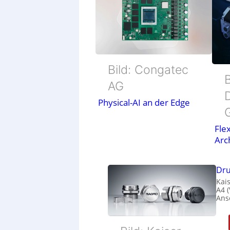
Bild: Congatec
B
AG
Physical-AI an der Edge
Flex
Arc
Dru
Kais
A4 
Ans