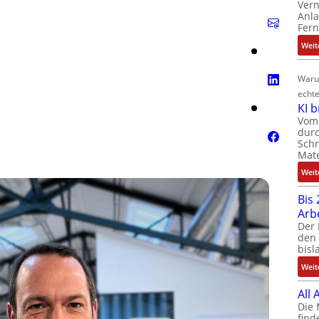
Ver
Anla
Fer
Weit
Waru
echte
KI 
Vom 
durc
Schr
Mate
Weit
Bis 
Arb
Der 
den 
bisl
Weit
All
Die 
find