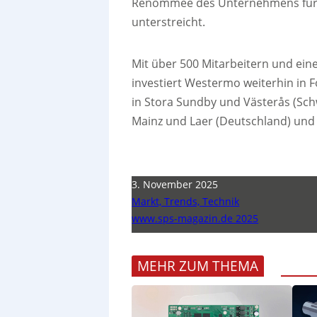
Renommee des Unternehmens für F
unterstreicht.
Mit über 500 Mitarbeitern und ein
investiert Westermo weiterhin in 
in Stora Sundby und Västerås (Schw
Mainz und Laer (Deutschland) und 
3. November 2025
Markt, Trends, Technik
www.sps-magazin.de 2025
MEHR ZUM THEMA