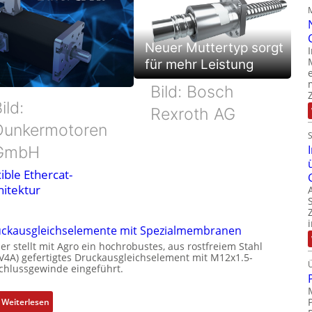
Neuer Muttertyp sorgt
für mehr Leistung
Bild: Bosch
ild:
Rexroth AG
Dunkermotoren
GmbH
ible Ethercat-
hitektur
ckausgleichselemente mit Spezialmembranen
er stellt mit Agro ein hochrobustes, aus rostfreiem Stahl
(V4A) gefertigtes Druckausgleichselement mit M12x1.5-
chlussgewinde eingeführt.
:
Weiterlesen