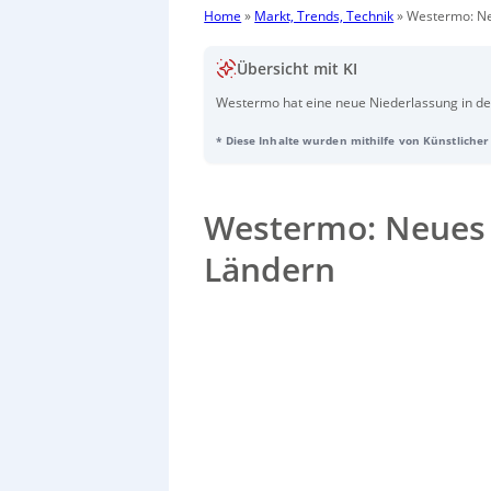
Home
»
Markt, Trends, Technik
»
Westermo: Ne
Übersicht mit KI
Westermo hat eine neue Niederlassung in de
zu können. Mit Fokus auf vertikale Märkte wi
* Diese Inhalte wurden mithilfe von Künstlicher 
spezialisierte industrielle Netzwerklösunge
erneuerbare Energien und Investitionen in d
übernimmt als Geschäftsführer von Westerm
investiert weiterhin in Forschung und Entwic
Westermo: Neues 
Ländern
Sorry, no results.
Please try another keyw