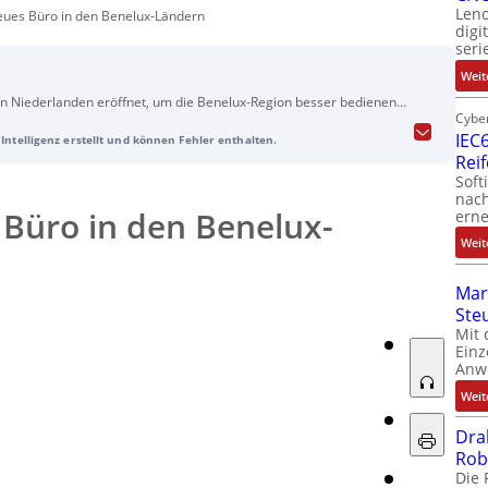
Leno
ues Büro in den Benelux-Ländern
digi
seri
Weit
n Niederlanden eröffnet, um die Benelux-Region besser bedienen
Cyber
e Energie, Bahn und Schifffahrt zielt das Unternehmen darauf ab,
IEC6
Intelligenz erstellt und können Fehler enthalten.
n anzubieten. Die Expansion wird durch das Wachstum im Bereich
Rei
en Bahnsektor in der Region unterstützt. Arne Klostermann
Soft
o Benelux. Westermo beschäftigt über 500 Mitarbeiter und
nach
klung an mehreren internationalen Standorten.
Büro in den Benelux-
erne
Weit
Mar
Ste
Mit 
Einz
Anw
Weit
Dra
Rob
ord
Die 