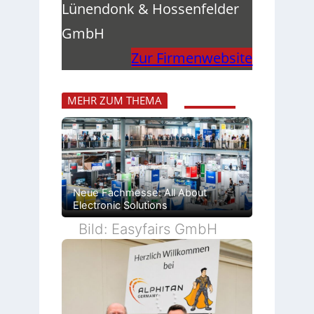
Lünendonk & Hossenfelder
GmbH
Zur Firmenwebsite
MEHR ZUM THEMA
Neue Fachmesse: All About
Electronic Solutions
Bild: Easyfairs GmbH