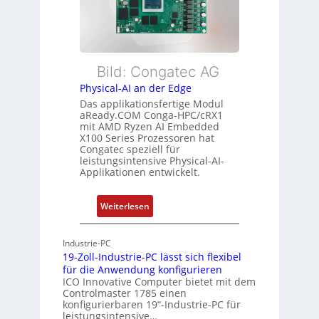
r
b
s
w
l
t
a
e
u
c
E
n
h
t
Bild: Congatec AG
g
u
h
Physical-AI an der Edge
n
e
Das applikationsfertige Modul
g
r
aReady.COM Conga-HPC/cRX1
c
mit AMD Ryzen AI Embedded
X100 Series Prozessoren hat
a
Congatec speziell für
t
leistungsintensive Physical-AI-
-
Applikationen entwickelt.
A
r
:
Weiterlesen
c
P
h
h
Industrie-PC
i
y
19-Zoll-Industrie-PC lässt sich flexibel
t
s
für die Anwendung konfigurieren
e
i
ICO Innovative Computer bietet mit dem
k
Controlmaster 1785 einen
c
konfigurierbaren 19“-Industrie-PC für
t
a
leistungsintensive…