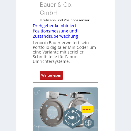
Bauer & Co.
GmbH
Drehzahl- und Positionssensor
Drehgeber kombiniert
Positionsmessung und
Zustandsüberwachung
Lenord+Bauer erweitert sein
Portfolio digitaler MiniCoder um
eine Variante mit serieller
Schnittstelle für Fanuc-
Umrichtersysteme.
:
Weiterlesen
D
r
e
h
g
e
b
e
r