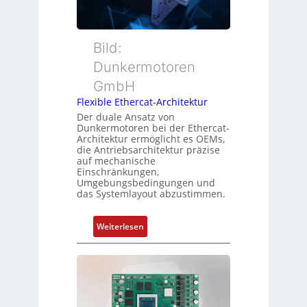
t
a
m
t
c
e
e
h
s
r
Bild:
u
s
t
n
u
Dunkermotoren
y
g
n
GmbH
p
g
s
Flexible Ethercat-Architektur
u
o
Der duale Ansatz von
n
Dunkermotoren bei der Ethercat-
r
d
Architektur ermöglicht es OEMs,
g
die Antriebsarchitektur präzise
Z
t
auf mechanische
u
Einschränkungen,
f
s
Umgebungsbedingungen und
ü
das Systemlayout abzustimmen.
t
r
a
m
n
:
Weiterlesen
e
d
F
h
s
l
r
ü
e
L
b
x
e
e
i
i