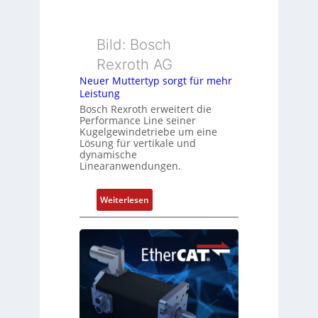
s
e
s
r
u
k
Bild: Bosch
n
o
Rexroth AG
g
m
Neuer Muttertyp sorgt für mehr
u
b
Leistung
n
i
Bosch Rexroth erweitert die
d
n
Performance Line seiner
Z
i
Kugelgewindetriebe um eine
u
Lösung für vertikale und
e
dynamische
s
r
Linearanwendungen.
t
t
a
P
:
Weiterlesen
n
o
N
d
s
e
s
i
u
ü
t
e
b
i
r
e
o
M
r
n
u
w
s