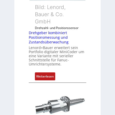
k
Bild: Lenord,
o
Bauer & Co.
m
GmbH
b
i
Drehzahl- und Positionssensor
n
Drehgeber kombiniert
Positionsmessung und
i
Zustandsüberwachung
e
Lenord+Bauer erweitert sein
r
Portfolio digitaler MiniCoder um
t
eine Variante mit serieller
P
Schnittstelle für Fanuc-
Umrichtersysteme.
o
s
i
:
Weiterlesen
t
D
i
r
o
e
n
h
s
g
m
e
e
b