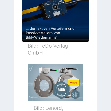
… den aktiven Verteilern und
Passivverteilern von
Bihl+Wiedemann?
Bild: TeDo Verlag
GmbH
Bild: Lenord,