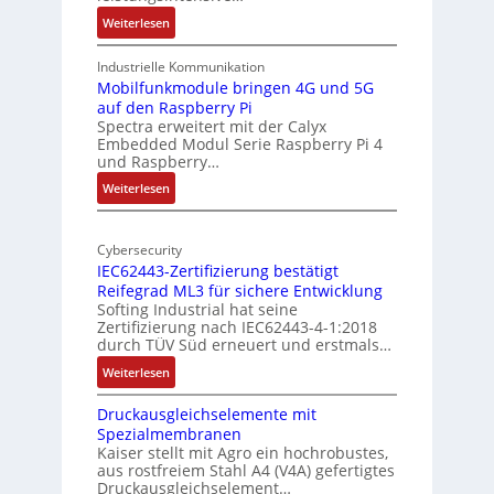
u
l
:
Weiterlesen
r
-
1
A
9
Industrielle Kommunikation
I
-
Mobilfunkmodule bringen 4G und 5G
a
auf den Raspberry Pi
Z
Spectra erweitert mit der Calyx
n
o
Embedded Modul Serie Raspberry Pi 4
l
d
und Raspberry…
l
e
:
Weiterlesen
-
r
M
I
E
o
n
d
Cybersecurity
b
d
g
IEC62443-Zertifizierung bestätigt
i
u
e
Reifegrad ML3 für sichere Entwicklung
l
s
Softing Industrial hat seine
f
t
Zertifizierung nach IEC62443-4-1:2018
u
r
durch TÜV Süd erneuert und erstmals…
n
i
:
Weiterlesen
k
e
I
m
-
Druckausgleichselemente mit
E
o
P
Spezialmembranen
C
d
C
Kaiser stellt mit Agro ein hochrobustes,
6
u
l
aus rostfreiem Stahl A4 (V4A) gefertigtes
2
l
ä
Druckausgleichselement…