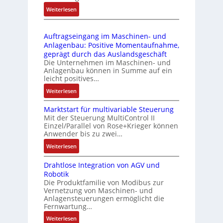
4
e
s
:
Weiterlesen
4
b
s
D
3
r
t
r
-
i
s
Auftragseingang im Maschinen- und
u
Z
n
i
Anlagenbau: Positive Momentaufnahme,
c
e
g
c
geprägt durch das Auslandsgeschäft
k
r
e
h
Die Unternehmen im Maschinen- und
a
t
Anlagenbau können in Summe auf ein
n
f
u
i
leicht positives…
4
l
s
f
G
e
:
Weiterlesen
g
i
u
x
A
l
z
n
i
Marktstart für multivariable Steuerung
u
e
i
Mit der Steuerung MultiControl II
d
b
f
i
e
Einzel/Parallel von Rose+Krieger können
5
e
t
c
Anwender bis zu zwei…
r
G
l
r
h
u
a
:
Weiterlesen
f
a
s
n
u
M
ü
g
e
g
Drahtlose Integration von AGV und
f
a
r
s
l
b
Robotik
d
r
d
e
e
e
Die Produktfamilie von Modibus zur
e
k
i
i
m
Vernetzung von Maschinen- und
s
n
t
e
n
Anlagensteuerungen ermöglicht die
e
t
R
s
A
g
Fernwartung…
n
ä
a
t
n
a
t
:
Weiterlesen
t
s
a
w
n