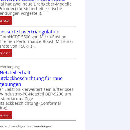
tal hat zwei neue Drehgeber-Modelle
 Encoder) für sicherheitskritische
ndungen vorgestellt.
:
erlesen
B
besserte Lasertriangulation
a
OptoNCDT 5500 von Micro-Epsilon
t
lt einen Performance-Boost: Mit einer
t
srate von 150kHz…
e
:
erlesen
r
V
i
e
e
mversorgung
r
l
Netzteil erhält
b
o
utzlackbeschichtung für raue
e
s
gebungen
s
e
er Elektronik erweitert sein lüfterloses
s
M
-Industrie-PC-Netzteil BEP-520C um
e
u
e standardmäßige
r
tzlackbeschichtung (Conformal
l
ing).
t
t
e
i
:
erlesen
L
t
I
a
u
P
Hochschwindigkeitsanwendungen
s