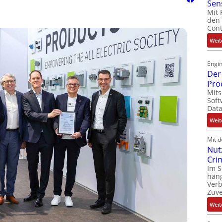
Sen
Mit 
den 
Cont
Weit
Engin
Der 
Pro
Mits
Soft
Dat
Weit
Mit 
Nut
Cri
Im 
häng
Ver
Zuve
Weit