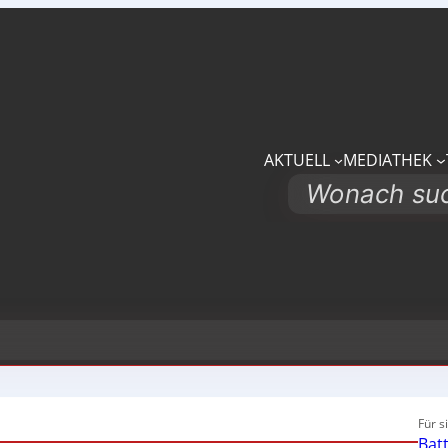
AKTUELL
MEDIATHEK
Search
Für s
Bat