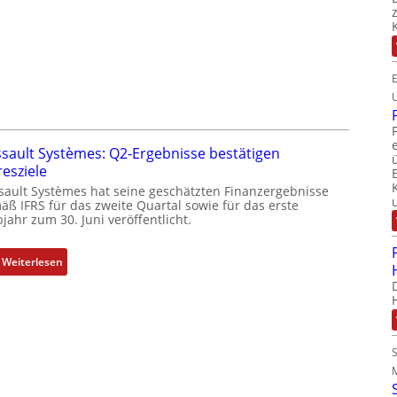
e
e
S
r
y
F
s
a
t
b
e
r
m
i
t
k
sault Systèmes: Q2-Ergebnisse bestätigen
e
resziele
c
sault Systèmes hat seine geschätzten Finanzergebnisse
h
äß IFRS für das zweite Quartal sowie für das erste
jahr zum 30. Juni veröffentlicht.
n
i
k
:
Weiterlesen
-
D
G
a
e
s
s
s
c
a
h
u
ä
l