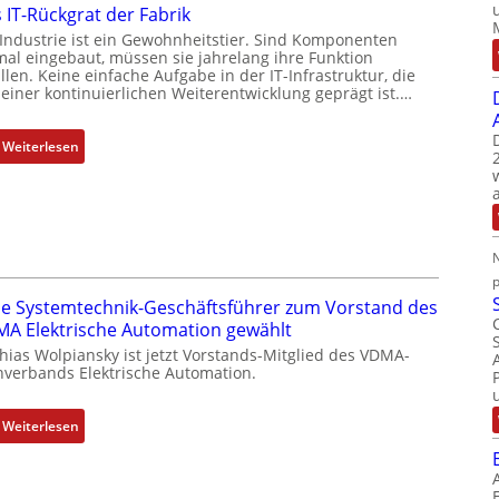
 IT-Rückgrat der Fabrik
 Industrie ist ein Gewohnheitstier. Sind Komponenten
mal eingebaut, müssen sie jahrelang ihre Funktion
llen. Keine einfache Aufgabe in der IT-Infrastruktur, die
 einer kontinuierlichen Weiterentwicklung geprägt ist.…
:
Weiterlesen
D
a
s
I
N
T
-
e Systemtechnik-Geschäftsführer zum Vorstand des
R
A Elektrische Automation gewählt
ü
hias Wolpiansky ist jetzt Vorstands-Mitglied des VDMA-
c
hverbands Elektrische Automation.
k
g
:
r
Weiterlesen
R
a
o
t
s
d