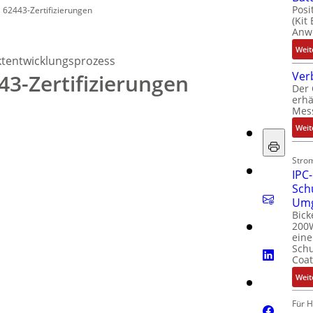
Posi
 62443-Zertifizierungen
(Kit
Anwe
Weit
ktentwicklungsprozess
Ver
43-Zertifizierungen
Der 
erhä
Mes
Weit
Stro
IPC-
Sch
Um
Bick
200W
ein
Schu
Coat
Weit
Für 