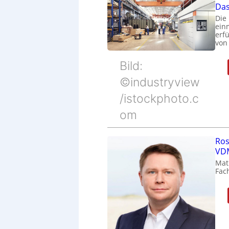
Das
Die
ein
erfü
von
Bild:
©industryview
/istockphoto.c
om
Ros
VDM
Mat
Fac