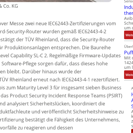
Sens
& Co. KG
Ind
the
Avib
Sch
over Messe zwei neue IEC62443-Zertifizierungen vom
um 
rd-Security-Router wurden gemäß IEC62443-4-2
Weit
 bestätigt der TÜV Rheinland, dass die Security-Router
Über
ür Produktionsanlagen entsprechen. Die Baureihe
Puf
Level Capability SL-C 2. Regelmäßige Firmware-Updates
Mit 
1424
oftware-Pflege sorgen dafür, dass dieses hohe
um l
lten bleibt. Darüber hinaus wurde der
Weit
V Rheinland erneut nach IEC62443-4-1 rezertifiziert.
 bis zum Maturity Level 3 für insgesamt sieben Business
das Product Security Incident Response Teams (PSIRT)
t und analysiert Sicherheitslücken, koordiniert die
ktfachleute und veröffentlicht Sicherheitshinweise zu
rtifizierung bestätigt die Fähigkeit des Unternehmens,
svorfälle zu reagieren und dessen