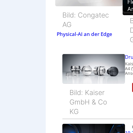
Fl
Ar
Bild: Congatec
B
AG
Physical-AI an der Edge
Dru
Kais
A4 
Ans
Bild: Kaiser
GmbH & Co
KG
19-