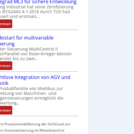
f
fegrad ML3 für sichere Entwicklung
a
ing Industrial hat seine Zertifizierung
 IEC62443-4-1:2018 durch TÜV Süd
c
uert und erstmals…
h
e
:
erlesen
S
I
e
E
ktstart für multivariable
n
C
uerung
s
6
der Steuerung MultiControl II
o
2
el/Parallel von Rose+Krieger können
r
4
ender bis zu zwei…
-
4
:
erlesen
I
3
M
n
-
htlose Integration von AGV und
a
t
Z
otik
r
e
e
Produktfamilie von Modibus zur
k
g
r
netzung von Maschinen- und
t
r
t
gensteuerungen ermöglicht die
s
nwartung…
a
i
t
t
f
:
erlesen
a
i
i
D
r
o
z
r
t
m Prozessmodellierung der Schlüssel zur
n
i
a
f
en Automatisierung im Mittelstand ist
i
e
h
ü