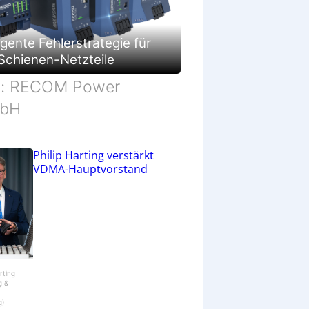
c
h
ä
ligente Fehlerstrategie für
f
t
Schienen-Netzteile
d: RECOM Power
bH
Philip Harting verstärkt
VDMA-Hauptvorstand
arting
g &
g)