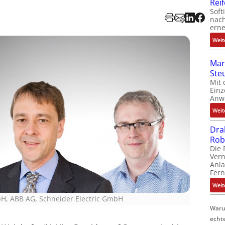
Rei
Soft
nach
erne
Weit
Mar
Ste
Mit 
Einz
Anw
Weit
Dra
Rob
Die 
Ver
Anla
Fer
Weit
bH, ABB AG, Schneider Electric GmbH
Waru
echt