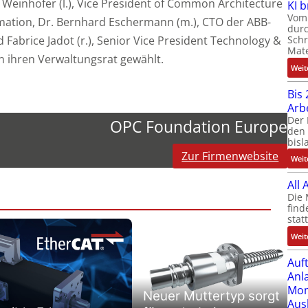
 Weinhofer (l.), Vice President of Common Architecture
KI 
Vom 
mation, Dr. Bernhard Eschermann (m.), CTO der ABB-
durc
 Fabrice Jadot (r.), Senior Vice President Technology &
Schr
Mate
in ihren Verwaltungsrat gewählt.
Weit
Bis 
Arb
Der 
OPC Foundation Europe
den 
bisl
Zur Firmenwebsite
Weit
All
Die 
find
stat
Weit
Auf
Anl
Mom
Neuer Muttertyp sorgt
Aus