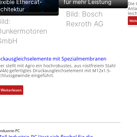
exible Ethercat-
für mehr Leistung
Die
Anl
chitektur
Bild: Bosch
leic
ild:
Weit
Rexroth AG
Dunkermotoren
GmbH
ckausgleichselemente mit Spezialmembranen
er stellt mit Agro ein hochrobustes, aus rostfreiem Stahl
(V4A) gefertigtes Druckausgleichselement mit M12x1.5-
chlussgewinde eingeführt.
:
Weiterlesen
D
r
u
c
k
a
Industrie-PC
u
Zoll-Industrie-PC lässt sich flexibel für die