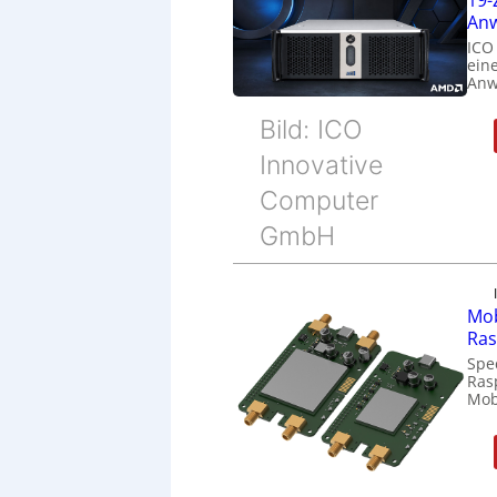
Anw
ICO
eine
Anw
Bild: ICO
Innovative
Computer
GmbH
Mob
Ras
Spe
Ras
Mob