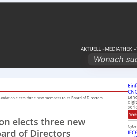
AKTUELL
MEDIATHEK
Search
Ein
CNC
Leno
ndation elects three new members to its Board of Directors
digi
seri
Weit
on elects three new
Cybe
ard of Directors
IEC6