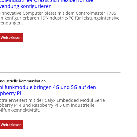
s
endung konfigurieren
g
 Innovative Computer bietet mit dem Controlmaster 1785
l
n konfigurierbaren 19“-Industrie-PC für leistungsintensive
endungen.
e
i
c
:
Weiterlesen
h
1
s
9
e
-
l
Z
e
o
m
l
Industrielle Kommunikation
e
l
ilfunkmodule bringen 4G und 5G auf den
n
-
pberry Pi
t
I
ctra erweitert mit der Calyx Embedded Modul Serie
e
n
pberry Pi 4 und Raspberry Pi 5 um industrielle
m
d
ilfunkkonnektivität.
i
u
t
s
:
Weiterlesen
S
t
M
p
r