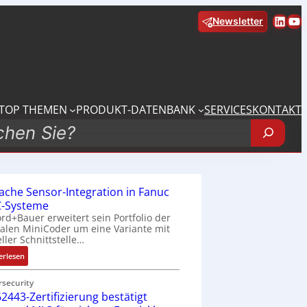
Linke
Yo
Newsletter
TOP THEMEN
PRODUKT-DATENBANK
SERVICES
KONTAKT
fache Sensor-Integration in Fanuc
-Systeme
rd+Bauer erweitert sein Portfolio der
talen MiniCoder um eine Variante mit
eller Schnittstelle…
:
erlesen
E
i
rsecurity
2443-Zertifizierung bestätigt
n