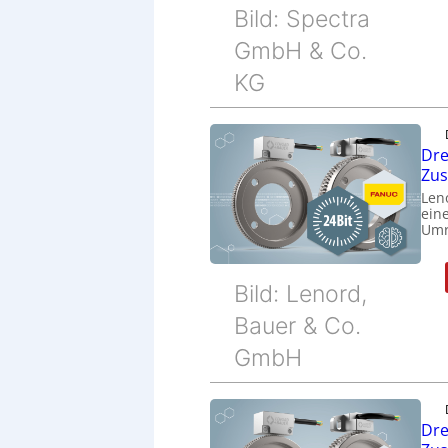
Bild: Spectra
GmbH & Co.
KG
Dre
Zu
Len
eine
Umr
Bild: Lenord,
Bauer & Co.
GmbH
Dre