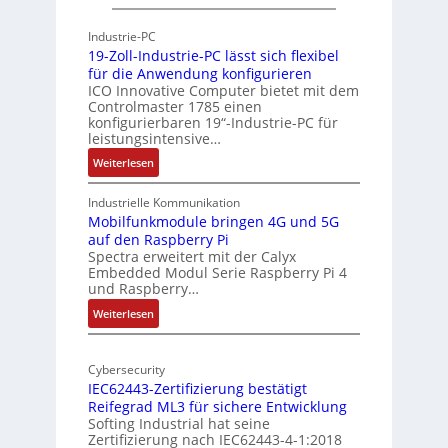
P
A
g
h
r
Industrie-PC
y
c
19-Zoll-Industrie-PC lässt sich flexibel
s
h
für die Anwendung konfigurieren
i
ICO Innovative Computer bietet mit dem
i
Controlmaster 1785 einen
c
t
konfigurierbaren 19“-Industrie-PC für
a
e
leistungsintensive…
l
k
:
Weiterlesen
-
t
1
A
u
9
Industrielle Kommunikation
I
r
-
Mobilfunkmodule bringen 4G und 5G
a
auf den Raspberry Pi
Z
Spectra erweitert mit der Calyx
n
o
Embedded Modul Serie Raspberry Pi 4
l
d
und Raspberry…
l
e
:
Weiterlesen
-
r
M
I
E
o
n
d
Cybersecurity
b
d
g
IEC62443-Zertifizierung bestätigt
i
u
e
Reifegrad ML3 für sichere Entwicklung
l
s
Softing Industrial hat seine
f
t
Zertifizierung nach IEC62443-4-1:2018
u
r