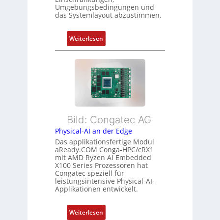
n
Umgebungsbedingungen und
u
g
g
das Systemlayout abzustimmen.
n
t
d
f
:
Z
Weiterlesen
ü
F
u
r
l
s
m
e
t
e
x
a
h
i
n
r
b
d
L
l
s
e
Bild: Congatec AG
e
ü
i
Physical-AI an der Edge
E
b
s
Das applikationsfertige Modul
t
e
t
aReady.COM Conga-HPC/cRX1
h
r
u
mit AMD Ryzen AI Embedded
e
w
n
X100 Series Prozessoren hat
r
Congatec speziell für
a
g
leistungsintensive Physical-AI-
c
c
Applikationen entwickelt.
a
h
t
u
:
Weiterlesen
-
n