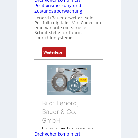
Positionsmessung und
Zustandsüberwachung
Lenord+Bauer erweitert sein
Portfolio digitaler MiniCoder um
eine Variante mit serieller
Schnittstelle für Fanuc-
Umrichtersysteme.
:
Weiterlesen
D
r
e
h
g
e
b
Bild: Lenord,
e
r
Bauer & Co.
k
GmbH
o
Drehzahl- und Positionssensor
m
Drehgeber kombiniert
b