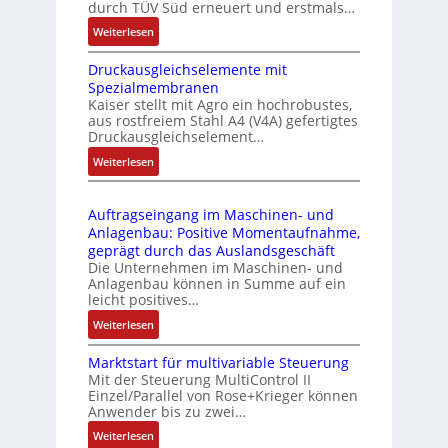
durch TÜV Süd erneuert und erstmals…
n
i
:
Weiterlesen
k
e
I
m
-
Druckausgleichselemente mit
E
o
P
Spezialmembranen
C
d
C
Kaiser stellt mit Agro ein hochrobustes,
6
u
l
aus rostfreiem Stahl A4 (V4A) gefertigtes
2
l
ä
Druckausgleichselement…
4
e
s
:
Weiterlesen
4
b
s
D
3
r
t
r
-
i
s
Auftragseingang im Maschinen- und
u
Z
n
i
Anlagenbau: Positive Momentaufnahme,
c
e
g
c
geprägt durch das Auslandsgeschäft
k
r
e
h
Die Unternehmen im Maschinen- und
a
t
Anlagenbau können in Summe auf ein
n
f
u
i
leicht positives…
4
l
s
f
G
e
:
Weiterlesen
g
i
u
x
A
l
z
n
i
Marktstart für multivariable Steuerung
u
e
i
Mit der Steuerung MultiControl II
d
b
f
i
e
Einzel/Parallel von Rose+Krieger können
5
e
t
c
Anwender bis zu zwei…
r
G
l
r
h
u
a
:
Weiterlesen
f
a
s