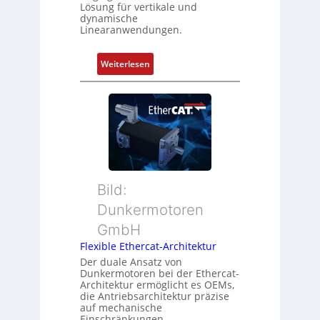
i
g
Lösung für vertikale und
n
dynamische
u
Linearanwendungen.
i
n
e
d
r
:
Weiterlesen
Z
t
N
u
P
e
s
o
u
t
s
e
a
i
r
n
t
M
d
i
u
s
o
t
ü
Bild:
n
t
b
Dunkermotoren
s
e
e
m
GmbH
r
r
e
t
Flexible Ethercat-Architektur
w
s
y
a
Der duale Ansatz von
s
Dunkermotoren bei der Ethercat-
p
c
Architektur ermöglicht es OEMs,
u
s
h
die Antriebsarchitektur präzise
n
o
u
auf mechanische
g
r
Einschränkungen,