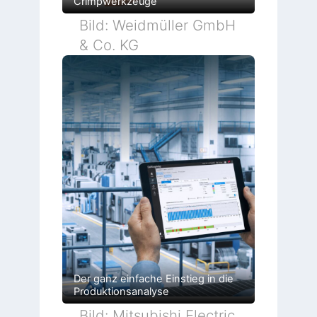
Crimpwerkzeuge
Bild: Weidmüller GmbH
& Co. KG
Der ganz einfache Einstieg in die
Produktionsanalyse
Bild: Mitsubishi Electric