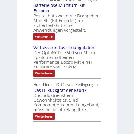
l
n
ä
e
Batterielose Multiturn-Kit
o
s
f
r
o
Encoder
n
h
r
t
Posital hat zwei neue Drehgeber-
g
ä
l
e
Modelle (Kit Encoder) für
l
o
e
sicherheitskritische
t
s
w
S
Anwendungen vorgestellt.
e
ä
c
F
:
Weiterlesen
h
a
h
B
u
n
l
a
t
g
Verbesserte Lasertriangulation
t
t
z
s
Der OptoNCDT 5500 von Micro-
t
l
c
Epsilon erhält einen
e
a
h
Performance-Boost: Mit einer
r
c
a
i
Messrate von 150kHz…
k
l
e
b
t
:
Weiterlesen
l
e
u
V
o
s
n
e
s
c
Hutschienen-PC für raue Bedingungen
g
r
e
h
Das IT-Rückgrat der Fabrik
b
M
i
e
Die Industrie ist ein
u
c
s
l
Gewohnheitstier. Sind
h
s
t
Komponenten einmal eingebaut,
t
e
i
müssen sie jahrelang ihre…
u
r
t
n
t
:
u
Weiterlesen
g
e
D
r
f
L
a
n
ü
a
s
-
r
s
I
K