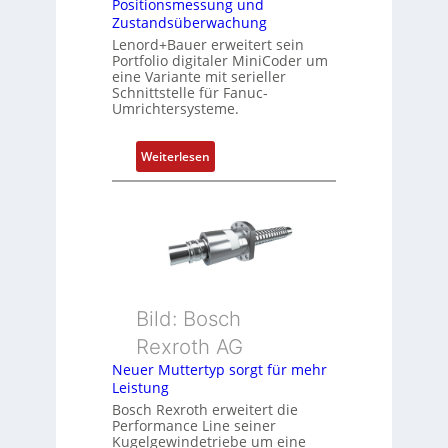
Positionsmessung und
i
Zustandsüberwachung
n
Lenord+Bauer erweitert sein
i
Portfolio digitaler MiniCoder um
eine Variante mit serieller
e
Schnittstelle für Fanuc-
r
Umrichtersysteme.
t
P
:
Weiterlesen
o
D
s
r
i
e
t
h
i
g
o
e
n
b
s
Bild: Bosch
e
m
Rexroth AG
r
e
k
Neuer Muttertyp sorgt für mehr
s
Leistung
o
s
m
Bosch Rexroth erweitert die
u
Performance Line seiner
b
n
Kugelgewindetriebe um eine