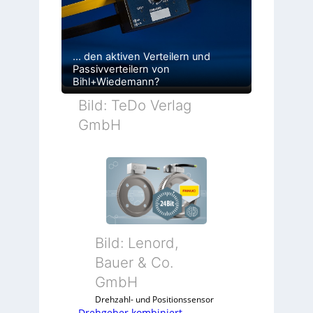
… den aktiven Verteilern und
Passivverteilern von
Bihl+Wiedemann?
Bild: TeDo Verlag
GmbH
Bild: Lenord,
Bauer & Co.
GmbH
Drehzahl- und Positionssensor
Drehgeber kombiniert