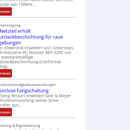
t
srate von 150kHz…
e
:
erlesen
r
V
i
e
e
mversorgung
r
l
Netzteil erhält
b
o
utzlackbeschichtung für raue
e
s
gebungen
s
e
er Elektronik erweitert sein lüfterloses
s
M
-Industrie-PC-Netzteil BEP-520C um
e
u
e standardmäßige
r
tzlackbeschichtung (Conformal
l
ing).
t
t
e
i
:
erlesen
L
t
I
a
u
P
Hochschwindigkeitsanwendungen
s
r
sorlose Fangschaltung
C
e
n
Flying Restart erweitert Sieb & Meyer
-
r
Funktionsumfang seiner Drive
-
N
roller aus…
t
K
e
r
i
t
:
erlesen
i
t
z
S
a
E
t
e
eering & Digitalisierung
n
n
e
n