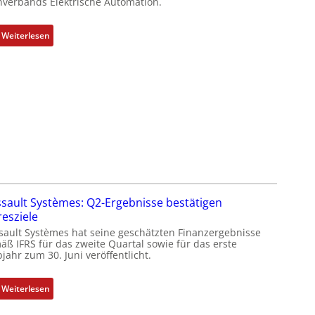
hverbands Elektrische Automation.
k
g
:
r
Weiterlesen
R
a
o
t
s
d
e
e
S
r
y
F
s
a
t
b
e
r
m
i
t
k
sault Systèmes: Q2-Ergebnisse bestätigen
e
resziele
c
sault Systèmes hat seine geschätzten Finanzergebnisse
h
äß IFRS für das zweite Quartal sowie für das erste
jahr zum 30. Juni veröffentlicht.
n
i
k
:
Weiterlesen
-
D