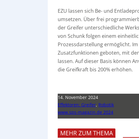
EZU lassen sich Be- und Entladepr
umsetzen. Über frei programmierb
der Greifer unterschiedliche Wer
von Schunk folgen einem einheitli
Prozessdarstellung ermöglicht. I
Zusatzfunktionen geboten, mit de
lassen. Auf dieser Basis können 
die Greifkraft bis 200% erhöhen.
14. November 2024
Effektoren: Greifer
,
Robotik
www.sps-magazin.de 2024
MEHR ZUM THEMA