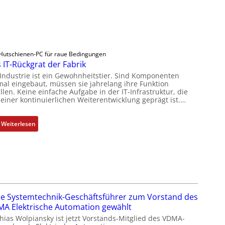
Hutschienen-PC für raue Bedingungen
 IT-Rückgrat der Fabrik
 Industrie ist ein Gewohnheitstier. Sind Komponenten
mal eingebaut, müssen sie jahrelang ihre Funktion
llen. Keine einfache Aufgabe in der IT-Infrastruktur, die
 einer kontinuierlichen Weiterentwicklung geprägt ist.…
:
Weiterlesen
D
a
s
I
T
-
e Systemtechnik-Geschäftsführer zum Vorstand des
R
A Elektrische Automation gewählt
ü
hias Wolpiansky ist jetzt Vorstands-Mitglied des VDMA-
c