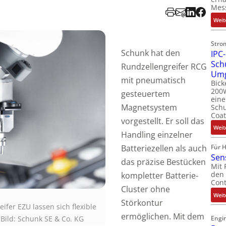
Mes
Weit
Stro
Schunk hat den
IPC-
Sch
Rundzellengreifer RCG
Um
mit pneumatisch
Bick
200W
gesteuertem
ein
Magnetsystem
Schu
Coat
vorgestellt. Er soll das
Weit
Handling einzelner
Batteriezellen als auch
Für 
Sen
das präzise Bestücken
Mit 
den 
kompletter Batterie-
Cont
Cluster ohne
Weit
Störkontur
fer EZU lassen sich flexible
ermöglichen. Mit dem
 Bild: Schunk SE & Co. KG
Engin