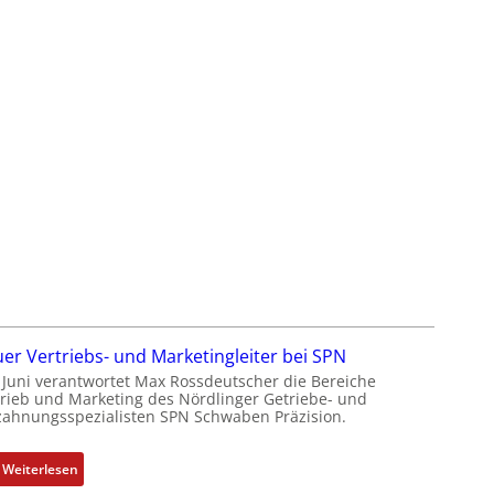
G
a
e
s
s
s
c
a
h
u
ä
l
f
t
t
S
s
y
f
s
ü
t
h
è
r
m
e
e
r
s
z
:
er Vertriebs- und Marketingleiter bei SPN
u
Q
t Juni verantwortet Max Rossdeutscher die Bereiche
m
trieb und Marketing des Nördlinger Getriebe- und
2
zahnungsspezialisten SPN Schwaben Präzision.
V
-
o
E
r
r
:
Weiterlesen
s
g
N