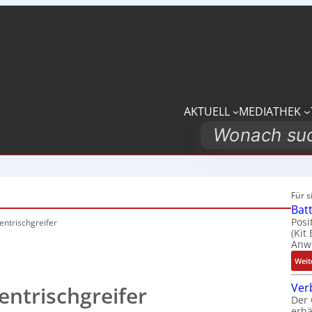
AKTUELL
MEDIATHEK
Search
Für 
Bat
Posi
entrischgreifer
(Kit
Anwe
Weit
Ver
entrischgreifer
Der 
erhä