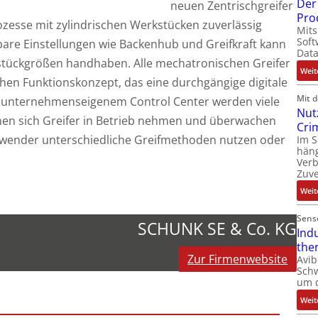
Der 
neuen Zentrischgreifer
Pro
ozesse mit zylindrischen Werkstücken zuverlässig
Mits
Soft
are Einstellungen wie Backenhub und Greifkraft kann
Dat
kstückgrößen handhaben. Alle mechatronischen Greifer
Weit
chen Funktionskonzept, das eine durchgängige digitale
Mit 
m unternehmenseigenem Control Center werden viele
Nut
nen sich Greifer in Betrieb nehmen und überwachen
Cri
Anwender unterschiedliche Greifmethoden nutzen oder
Im 
häng
Ver
Zuve
Weit
Sens
SCHUNK SE & Co. KG
Ind
the
Zur Firmenwebsite
Avib
Sch
um 
Weit