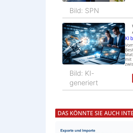
Bild: SPN
KI 
Vom
Bes
Mat
mit
zwi
Bild: KI-
generiert
DAS KÖNNTE SIE AUCH INT