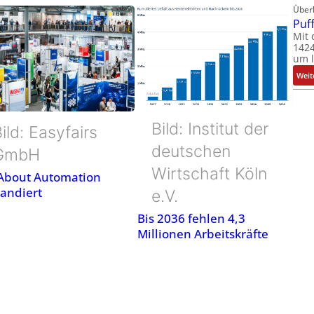
Über
Puf
Mit 
1424
um l
Weit
Bild: Institut der
ild: Easyfairs
deutschen
GmbH
Wirtschaft Köln
 About Automation
andiert
e.V.
Bis 2036 fehlen 4,3
Millionen Arbeitskräfte