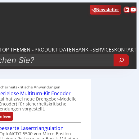
Linke
Yo
Newsletter
TOP THEMEN
PRODUKT-DATENBANK
SERVICES
KONTAKT
sicherheitskritische Anwendungen
terielose Multiturn-Kit Encoder
tal hat zwei neue Drehgeber-Modelle
 Encoder) für sicherheitskritische
ndungen vorgestellt.
:
erlesen
B
besserte Lasertriangulation
a
OptoNCDT 5500 von Micro-Epsilon
t
lt einen Performance-Boost: Mit einer