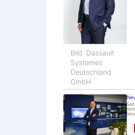
Bild: Dassault
Systemes
Deutschland
GmbH
Neu
Sei
Ver
Ver