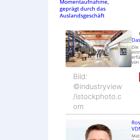
Momentaufnahme,
geprägt durch das
Auslandsgeschäft
Das
Die
ein
erfü
von
Bild:
©industryview
/istockphoto.c
om
Ros
VDM
Mat