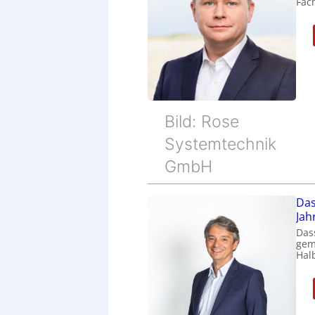
Fac
Bild: Rose
Systemtechnik
GmbH
Das
Jah
Das
gem
Halb