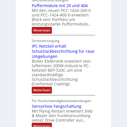
Netzunterbrechnungen
r
d
e
h
A
i
h
Puffermodule mit 20 und 40A
e
i
d
b
Mit den neuen PCC-1424-200-0
g
l
s
t
a
und PCC-1424-400-0 erweitert
o
e
e
V
Block sein Portfolio um
e
s
u
n
n
D
leistungsstarke Puffermodule…
r
A
t
J
4
M
:
b
Weiterlesen
u
A
a
,
P
A
e
s
u
h
3
u
E
Stromversorgung
i
l
f
t
r
M
l
IPC-Netzteil erhält
f
S
a
o
e
i
e
e
Schutzlackbeschichtung für raue
P
n
m
s
l
r
k
Umgebungen
N
d
m
a
z
l
Bicker Elektronik erweitert sein
t
o
s
t
i
i
lüfterloses 200W-Industrie-PC-
d
r
g
i
u
e
o
Netzteil BEP-520C um eine
i
e
l
o
standardmäßige
l
n
s
e
s
Schutzlackbeschichtung
n
e
e
m
c
(Conformal Coating).
c
e
i
n
h
t
h
:
Weiterlesen
x
A
e
2
I
ä
p
r
0
P
A
f
Für Hochschwindigkeitsanwendungen
a
u
C
b
u
n
t
Sensorlose Fangschaltung
-
n
e
d
t
N
Mit Flying Restart erweitert Sieb
d
i
4
e
o
& Meyer den Funktionsumfang
0
i
t
t
seiner Drive Controller aus…
m
A
z
e
s
t
a
:
Weiterlesen