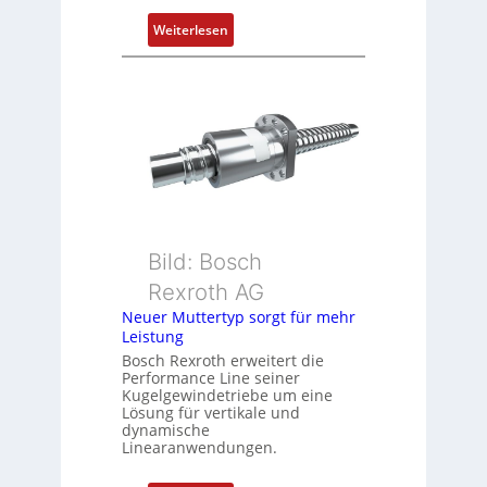
s
i
:
Weiterlesen
t
D
i
r
o
e
n
h
s
g
m
e
e
b
s
e
s
r
u
k
Bild: Bosch
n
o
Rexroth AG
g
m
Neuer Muttertyp sorgt für mehr
u
b
Leistung
n
i
Bosch Rexroth erweitert die
d
n
Performance Line seiner
Z
i
Kugelgewindetriebe um eine
u
Lösung für vertikale und
e
dynamische
s
r
Linearanwendungen.
t
t
a
P