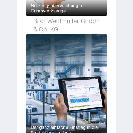
Nutzungsüberwachung für
Crimpwerkzeuge
Bild: Weidmüller GmbH
& Co. KG
Der ganz einfache Einstieg in die
Produktionsanalyse