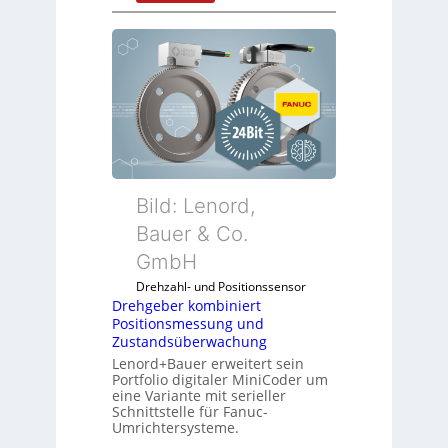
D
r
e
h
g
e
b
e
r
k
Bild: Lenord,
o
Bauer & Co.
m
GmbH
b
i
Drehzahl- und Positionssensor
n
Drehgeber kombiniert
Positionsmessung und
i
Zustandsüberwachung
e
Lenord+Bauer erweitert sein
r
Portfolio digitaler MiniCoder um
t
eine Variante mit serieller
P
Schnittstelle für Fanuc-
Umrichtersysteme.
o