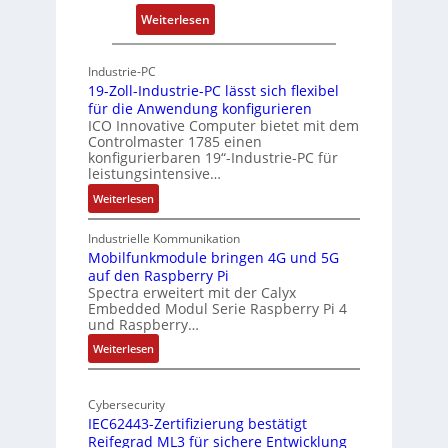
r
:
Weiterlesen
c
P
h
h
Industrie-PC
i
y
19-Zoll-Industrie-PC lässt sich flexibel
t
s
für die Anwendung konfigurieren
e
i
ICO Innovative Computer bietet mit dem
k
Controlmaster 1785 einen
c
konfigurierbaren 19“-Industrie-PC für
t
a
leistungsintensive…
u
l
:
Weiterlesen
r
-
1
A
9
Industrielle Kommunikation
I
-
Mobilfunkmodule bringen 4G und 5G
a
auf den Raspberry Pi
Z
Spectra erweitert mit der Calyx
n
o
Embedded Modul Serie Raspberry Pi 4
l
d
und Raspberry…
l
e
:
Weiterlesen
-
r
M
I
E
o
n
d
Cybersecurity
b
d
g
IEC62443-Zertifizierung bestätigt
i
u
e
Reifegrad ML3 für sichere Entwicklung
l
s