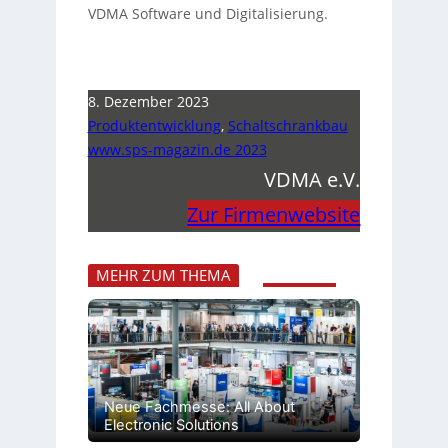
VDMA Software und Digitalisierung.
8. Dezember 2023
Produktentwicklung
,
Schaltschrankbau
www.sps-magazin.de 2023
VDMA e.V.
Zur Firmenwebsite
MEHR ZUM THEMA
Neue Fachmesse: All About
Electronic Solutions