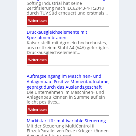
Softing Industrial hat seine
f
t
Zertifizierung nach IEC62443-4-1:2018
u
r
durch TÜV Süd erneuert und erstmals…
n
i
:
Weiterlesen
k
e
I
m
-
Druckausgleichselemente mit
E
o
P
Spezialmembranen
C
d
C
Kaiser stellt mit Agro ein hochrobustes,
6
u
l
aus rostfreiem Stahl A4 (V4A) gefertigtes
2
l
ä
Druckausgleichselement…
4
e
s
:
Weiterlesen
4
b
s
D
3
r
t
r
-
i
s
Auftragseingang im Maschinen- und
u
Z
n
i
Anlagenbau: Positive Momentaufnahme,
c
e
g
c
geprägt durch das Auslandsgeschäft
k
r
e
h
Die Unternehmen im Maschinen- und
a
t
Anlagenbau können in Summe auf ein
n
f
u
i
leicht positives…
4
l
s
f
G
e
:
Weiterlesen
g
i
u
x
A
l
z
n
i
Marktstart für multivariable Steuerung
u
e
i
Mit der Steuerung MultiControl II
d
b
f
i
e
Einzel/Parallel von Rose+Krieger können
5
e
t
c
Anwender bis zu zwei…
r