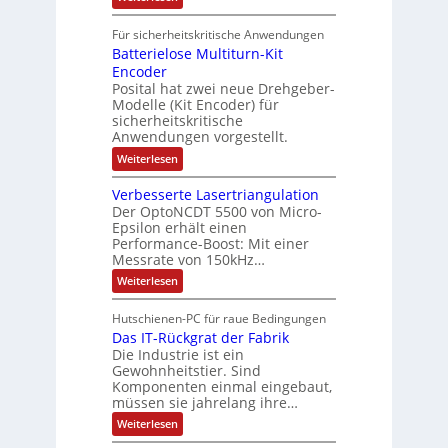
r
k
e
S
t
i
t
e
r
i
Für sicherheitskritische Anwendungen
l
n
ä
e
Batterielose Multiturn-Kit
o
s
f
r
o
Encoder
n
h
r
t
Posital hat zwei neue Drehgeber-
g
ä
l
e
Modelle (Kit Encoder) für
l
o
e
sicherheitskritische
t
s
w
S
Anwendungen vorgestellt.
e
ä
c
F
:
Weiterlesen
h
a
h
B
u
n
l
a
t
g
Verbesserte Lasertriangulation
t
t
z
s
Der OptoNCDT 5500 von Micro-
t
l
c
Epsilon erhält einen
e
a
h
Performance-Boost: Mit einer
r
c
a
i
Messrate von 150kHz…
k
l
e
b
t
:
Weiterlesen
l
e
u
V
o
s
n
e
s
c
Hutschienen-PC für raue Bedingungen
g
r
e
h
Das IT-Rückgrat der Fabrik
b
M
i
e
Die Industrie ist ein
u
c
s
l
Gewohnheitstier. Sind
h
s
t
Komponenten einmal eingebaut,
t
e
i
müssen sie jahrelang ihre…
u
r
t
n
t
:
u
Weiterlesen
g
e
D
r
f
L