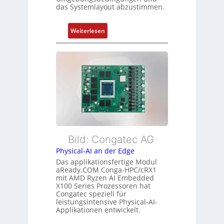
ü
das Systemlayout abzustimmen.
t
r
a
m
n
:
Weiterlesen
e
d
F
h
s
l
r
ü
e
L
b
x
e
e
i
i
r
b
s
w
l
t
a
e
u
c
E
n
h
t
Bild: Congatec AG
g
u
h
Physical-AI an der Edge
n
e
Das applikationsfertige Modul
g
r
aReady.COM Conga-HPC/cRX1
c
mit AMD Ryzen AI Embedded
X100 Series Prozessoren hat
a
Congatec speziell für
t
leistungsintensive Physical-AI-
-
Applikationen entwickelt.
A