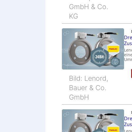
GmbH & Co.
KG
Dre
Zu
Len
eine
Umr
Bild: Lenord,
Bauer & Co.
GmbH
Dre
Zu
Len