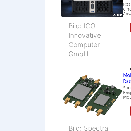
ICO
eine
Anw
Bild: ICO
Innovative
Computer
GmbH
Mob
Ras
Spe
Ras
Mob
Bild: Spectra