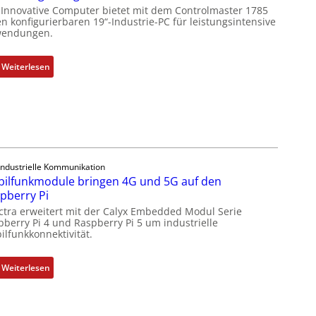
g
 Innovative Computer bietet mit dem Controlmaster 1785
l
n konfigurierbaren 19“-Industrie-PC für leistungsintensive
endungen.
e
i
c
:
Weiterlesen
h
1
s
9
e
-
l
Z
e
o
m
l
Industrielle Kommunikation
e
l
ilfunkmodule bringen 4G und 5G auf den
n
-
pberry Pi
t
I
ctra erweitert mit der Calyx Embedded Modul Serie
e
n
pberry Pi 4 und Raspberry Pi 5 um industrielle
m
d
ilfunkkonnektivität.
i
u
t
s
:
Weiterlesen
S
t
M
p
r
o
e
i
b
z