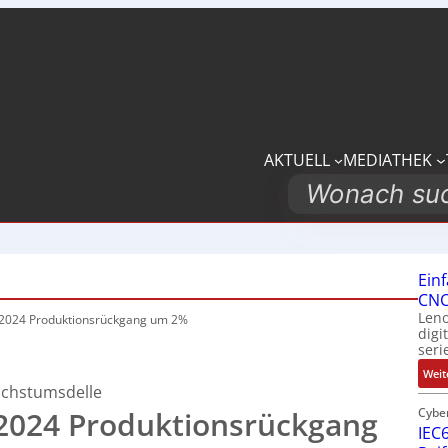
AKTUELL
MEDIATHEK
Search
Ein
CNC
Leno
r 2024 Produktionsrückgang um 2%
digi
seri
Weit
Wachstumsdelle
 2024 Produktionsrückgang
Cybe
IEC6