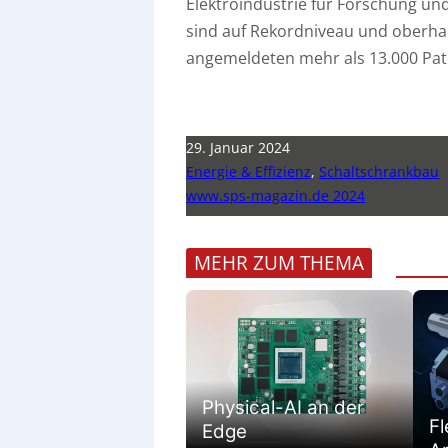
Elektroindustrie für Forschung und
sind auf Rekordniveau und oberhal
angemeldeten mehr als 13.000 Pate
29. Januar 2024
Energie & Effizienz
,
Schaltschrankbau
www.sps-magazin.de 2024
MEHR ZUM THEMA
Physical-AI an der
Fl
Edge