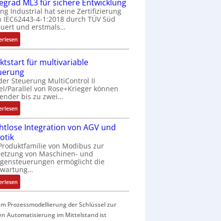
f
fegrad ML3 für sichere Entwicklung
a
ing Industrial hat seine Zertifizierung
 IEC62443-4-1:2018 durch TÜV Süd
c
uert und erstmals…
h
e
:
erlesen
S
I
e
E
ktstart für multivariable
n
C
uerung
s
6
der Steuerung MultiControl II
o
2
el/Parallel von Rose+Krieger können
r
4
ender bis zu zwei…
-
4
:
erlesen
I
3
M
n
-
htlose Integration von AGV und
a
t
Z
otik
r
e
e
Produktfamilie von Modibus zur
k
g
r
netzung von Maschinen- und
t
r
t
gensteuerungen ermöglicht die
s
nwartung…
a
i
t
t
f
:
erlesen
a
i
i
D
r
o
z
r
t
m Prozessmodellierung der Schlüssel zur
n
i
a
f
en Automatisierung im Mittelstand ist
i
e
h
ü