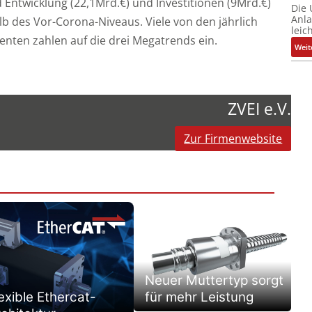
 Entwicklung (22,1Mrd.€) und Investitionen (9Mrd.€)
Die
Anl
b des Vor-Corona-Niveaus. Viele von den jährlich
leic
nten zahlen auf die drei Megatrends ein.
Weit
ZVEI e.V.
Zur Firmenwebsite
Neuer Muttertyp sorgt
exible Ethercat-
für mehr Leistung