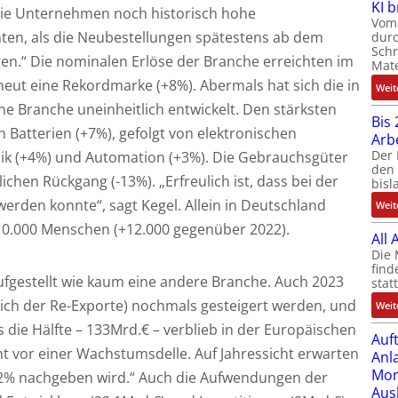
KI 
die Unternehmen noch historisch hohe
Vom 
ten, als die Neubestellungen spätestens ab dem
durc
Schr
gen.“ Die nominalen Erlöse der Branche erreichten im
Mate
eut eine Rekordmarke (+8%). Abermals hat sich die in
Weit
 Branche uneinheitlich entwickelt. Den stärksten
Bis 
Batterien (+7%), gefolgt von elektronischen
Arb
Der 
ik (+4%) und Automation (+3%). Die Gebrauchsgüter
den 
chen Rückgang (-13%). „Erfreulich ist, dass bei der
bisl
erden konnte“, sagt Kegel. Allein in Deutschland
Weit
910.000 Menschen (+12.000 gegenüber 2022).
All
Die 
find
 aufgestellt wie kaum eine andere Branche. Auch 2023
stat
lich der Re-Exporte) nochmals gesteigert werden, und
Weit
 die Hälfte – 133Mrd.€ – verblieb in der Europäischen
Auf
ht vor einer Wachstumsdelle. Auf Jahressicht erwarten
Anl
Mom
m 2% nachgeben wird.“ Auch die Aufwendungen der
Aus