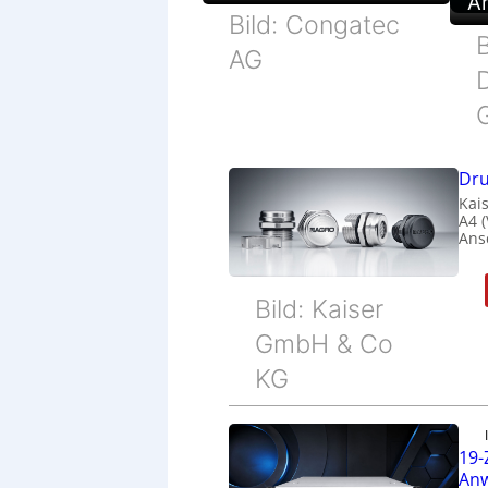
Ar
Bild: Congatec
B
AG
Dru
Kais
A4 
Ans
Bild: Kaiser
GmbH & Co
KG
19-
Anw