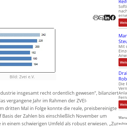
Rei
Soft
nach
erne
Weit
Mar
Ste
Mit 
Einz
Anw
Weit
Dra
Bild: Zvei e.V.
Rob
Die 
Ver
ndustrie insgesamt recht ordentlich gewesen“, bilanziert
Anla
Fer
das vergangene Jahr im Rahmen der ZVEI-
Weit
 dritten Mal in Folge konnte die reale, preisbereinigte
f Basis der Zahlen bis einschließlich November um
Waru
e in einem schwierigen Umfeld als robust erwiesen. „Zur
echt