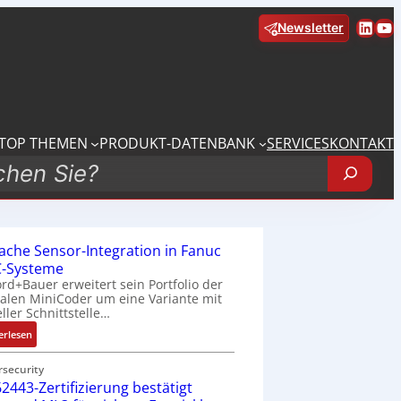
Linke
Yo
Newsletter
TOP THEMEN
PRODUKT-DATENBANK
SERVICES
KONTAKT
fache Sensor-Integration in Fanuc
-Systeme
rd+Bauer erweitert sein Portfolio der
talen MiniCoder um eine Variante mit
eller Schnittstelle…
:
erlesen
E
i
rsecurity
2443-Zertifizierung bestätigt
n