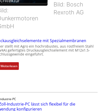
chitektur
Bild: Bosch
ild:
Rexroth AG
Dunkermotoren
GmbH
ckausgleichselemente mit Spezialmembranen
er stellt mit Agro ein hochrobustes, aus rostfreiem Stahl
(V4A) gefertigtes Druckausgleichselement mit M12x1.5-
chlussgewinde eingeführt.
:
Weiterlesen
D
r
u
c
k
a
Industrie-PC
u
Zoll-Industrie-PC lässt sich flexibel für die
s
endung konfigurieren