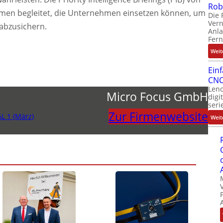
Rob
n begleitet, die Unternehmen einsetzen können, um
Die 
Ver
 abzusichern.
Anla
Fer
Weit
Ein
CNC
Leno
Micro Focus GmbH
digi
seri
Zur Firmenwebsite
 1 (März)
Weit