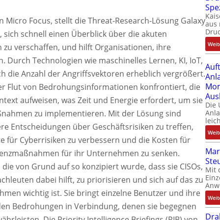
Spe
Kais
n Micro Focus, stellt die Threat-Research-Lösung Galaxy
aus 
Dru
, sich schnell einen Überblick über die akuten
Weit
u verschaffen, und hilft Organisationen, ihre
 Durch Technologien wie maschinelles Lernen, KI, IoT,
Auf
ch die Anzahl der Angriffsvektoren erheblich vergrößert.
Anl
Mom
ner Flut von Bedrohungsinformationen konfrontiert, die
Aus
text aufweisen, was Zeit und Energie erfordert, um sie
Die
ßnahmen zu implementieren. Mit der Lösung sind
Anl
leic
re Entscheidungen über Geschäftsrisiken zu treffen,
Weit
e für Cyberrisiken zu verbessern und die Kosten für
Mar
ilienzmaßnahmen für ihr Unternehmen zu senken.
Ste
, die von Grund auf so konzipiert wurde, dass sie CISOs,
Mit 
Einz
chleuten dabei hilft, zu priorisieren und sich auf das zu
Anw
hmen wichtig ist. Sie bringt einzelne Benutzer und ihre
Weit
t den Bedrohungen in Verbindung, denen sie begegnen
Dra
rleisten. Die Priority Intelligence Briefings (PIB) von