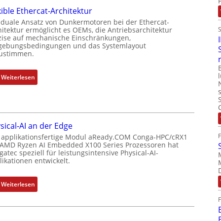
m
i
xible Ethercat-Architektur
e
b
t
r
 duale Ansatz von Dunkermotoren bei der Ethercat-
i
i
hitektur ermöglicht es OEMs, die Antriebsarchitektur
M
n
zise auf mechanische Einschränkungen,
o
u
i
ebungsbedingungen und das Systemlayout
n
t
ustimmen.
e
s
t
r
m
e
t
:
Weiterlesen
e
r
P
F
s
t
o
l
s
y
s
e
u
p
i
x
n
s
sical-AI an der Edge
t
i
g
o
 applikationsfertige Modul aReady.COM Conga-HPC/cRX1
i
b
u
 AMD Ryzen AI Embedded X100 Series Prozessoren hat
r
o
l
atec speziell für leistungsintensive Physical-AI-
n
g
n
e
ikationen entwickelt.
d
t
s
E
Z
f
m
t
:
u
Weiterlesen
ü
e
h
P
s
r
s
e
h
t
m
s
r
y
a
e
u