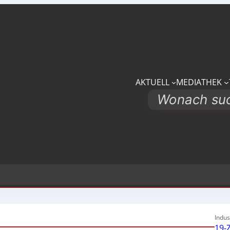
AKTUELL
MEDIATHEK
Search
Indus
19-Z