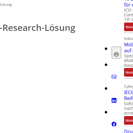
für
-Lösung
ICO 
Cont
19“-
t-Research-Lösung
Weit
Indus
Mob
auf
Spec
Modu
Ras
Weit
Cyber
IEC6
Rei
Soft
nach
erne
Weit
Dru