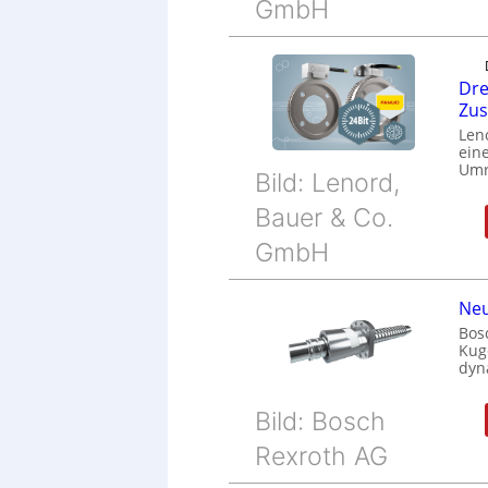
GmbH
Dre
Zu
Len
eine
Umr
Bild: Lenord,
Bauer & Co.
GmbH
Neu
Bos
Kug
dyn
Bild: Bosch
Rexroth AG