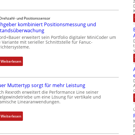
D
r
e
Drehzahl- und Positionssensor
h
hgeber kombiniert Positionsmessung und
g
standsüberwachung
e
ord+Bauer erweitert sein Portfolio digitaler MiniCoder um
b
 Variante mit serieller Schnittstelle für Fanuc-
e
ichtersysteme.
r
k
:
Weiterlesen
o
D
m
r
b
e
i
er Muttertyp sorgt für mehr Leistung
h
n
ch Rexroth erweitert die Performance Line seiner
g
i
elgewindetriebe um eine Lösung für vertikale und
e
amische Linearanwendungen.
e
b
r
e
t
:
Weiterlesen
r
P
N
k
o
e
o
s
u