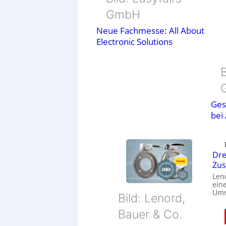
GmbH
Neue Fachmesse: All About
Electronic Solutions
B
Ges
bei
Dre
Zu
Len
eine
Umr
Bild: Lenord,
Bauer & Co.