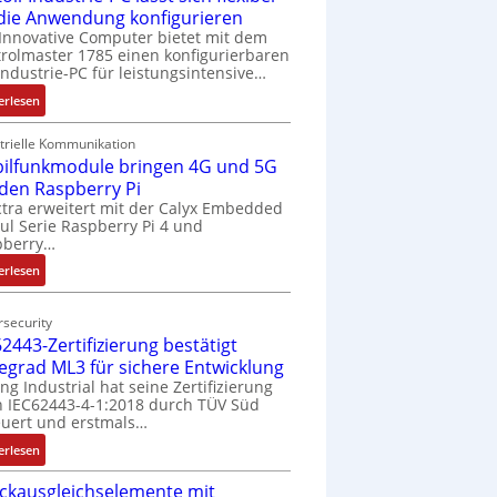
 die Anwendung konfigurieren
Innovative Computer bietet mit dem
rolmaster 1785 einen konfigurierbaren
Industrie-PC für leistungsintensive…
:
erlesen
1
9
trielle Kommunikation
ilfunkmodule bringen 4G und 5G
-
Z
 den Raspberry Pi
o
tra erweitert mit der Calyx Embedded
l Serie Raspberry Pi 4 und
l
pberry…
l
-
:
erlesen
I
M
n
o
security
d
b
2443-Zertifizierung bestätigt
u
i
fegrad ML3 für sichere Entwicklung
s
l
ing Industrial hat seine Zertifizierung
t
f
 IEC62443-4-1:2018 durch TÜV Süd
r
u
uert und erstmals…
i
n
:
erlesen
e
k
I
-
m
ckausgleichselemente mit
E