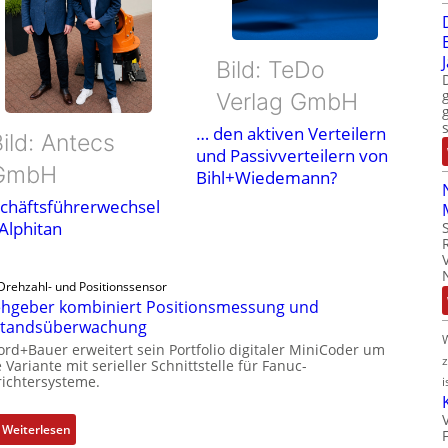
Bild: TeDo
Verlag GmbH
… den aktiven Verteilern
ild: Antecs
und Passivverteilern von
GmbH
Bihl+Wiedemann?
chäftsführerwechsel
 Alphitan
Drehzahl- und Positionssensor
hgeber kombiniert Positionsmessung und
standsüberwachung
ord+Bauer erweitert sein Portfolio digitaler MiniCoder um
 Variante mit serieller Schnittstelle für Fanuc-
ichtersysteme.
i
:
Weiterlesen