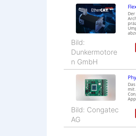
Fle
Der
Arc
prä
Umg
abz
Bild:
Dunkermotore
n GmbH
Phy
Das
mit
Cong
Appl
Bild: Congatec
AG