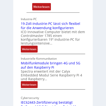
r
:
Weiterlesen
c
P
h
h
Industrie-PC
i
y
19-Zoll-Industrie-PC lässt sich flexibel
t
s
für die Anwendung konfigurieren
e
i
ICO Innovative Computer bietet mit dem
k
Controlmaster 1785 einen
c
konfigurierbaren 19“-Industrie-PC für
t
a
leistungsintensive…
u
l
:
Weiterlesen
r
-
1
A
9
Industrielle Kommunikation
I
-
Mobilfunkmodule bringen 4G und 5G
a
auf den Raspberry Pi
Z
Spectra erweitert mit der Calyx
n
o
Embedded Modul Serie Raspberry Pi 4
l
d
und Raspberry…
l
e
:
Weiterlesen
-
r
M
I
E
o
n
d
Cybersecurity
b
d
g
IEC62443-Zertifizierung bestätigt
i
u
e