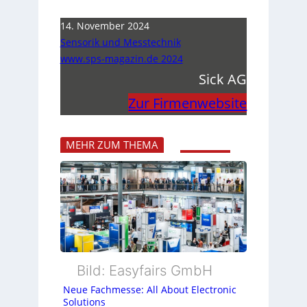
14. November 2024
Sensorik und Messtechnik
www.sps-magazin.de 2024
Sick AG
Zur Firmenwebsite
MEHR ZUM THEMA
Bild: Easyfairs GmbH
Neue Fachmesse: All About Electronic
Solutions