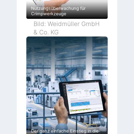
Nutzungsüberwachung für
Crimpwerkzeuge
Bild: Weidmüller GmbH
& Co. KG
Der ganz einfache Einstieg in die