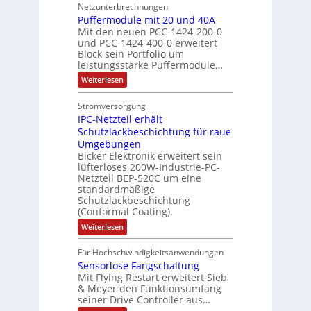
l
c
l
t
e
Netzunterbrechnungen
r
d
e
h
A
i
h
Puffermodule mit 20 und 40A
e
i
d
b
Mit den neuen PCC-1424-200-0
g
l
s
t
a
und PCC-1424-400-0 erweitert
o
e
e
V
Block sein Portfolio um
e
s
u
n
n
D
leistungsstarke Puffermodule…
r
A
t
J
4
M
:
b
Weiterlesen
u
A
a
,
P
A
e
s
u
h
3
u
E
Stromversorgung
i
l
f
t
r
M
l
IPC-Netzteil erhält
f
S
a
o
e
i
e
e
Schutzlackbeschichtung für raue
P
n
m
s
l
r
k
Umgebungen
N
d
m
a
z
l
Bicker Elektronik erweitert sein
t
o
s
t
i
i
lüfterloses 200W-Industrie-PC-
d
r
g
i
u
e
o
Netzteil BEP-520C um eine
i
e
l
o
standardmäßige
l
n
s
e
s
Schutzlackbeschichtung
n
e
e
m
c
(Conformal Coating).
c
e
i
n
h
t
h
:
Weiterlesen
x
A
e
2
I
ä
p
r
0
P
A
f
Für Hochschwindigkeitsanwendungen
a
u
C
b
u
n
t
Sensorlose Fangschaltung
-
n
e
d
t
N
Mit Flying Restart erweitert Sieb
d
i
4
e
o
& Meyer den Funktionsumfang
0
i
t
t
seiner Drive Controller aus…
m
A
z
e
s