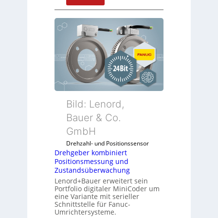
D
r
e
h
g
e
b
e
r
k
Bild: Lenord,
o
Bauer & Co.
m
GmbH
b
i
Drehzahl- und Positionssensor
n
Drehgeber kombiniert
Positionsmessung und
i
Zustandsüberwachung
e
Lenord+Bauer erweitert sein
r
Portfolio digitaler MiniCoder um
t
eine Variante mit serieller
P
Schnittstelle für Fanuc-
Umrichtersysteme.
o