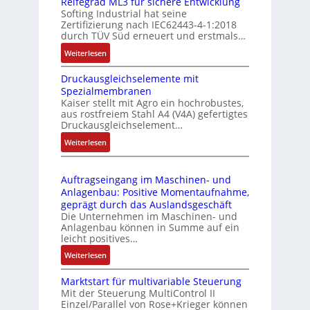
Reifegrad ML3 für sichere Entwicklung
l
s
Softing Industrial hat seine
f
t
Zertifizierung nach IEC62443-4-1:2018
u
r
durch TÜV Süd erneuert und erstmals…
n
i
:
Weiterlesen
k
e
I
m
-
Druckausgleichselemente mit
E
o
P
Spezialmembranen
C
d
C
Kaiser stellt mit Agro ein hochrobustes,
6
u
l
aus rostfreiem Stahl A4 (V4A) gefertigtes
2
l
ä
Druckausgleichselement…
4
e
s
:
Weiterlesen
4
b
s
D
3
r
t
r
-
i
s
Auftragseingang im Maschinen- und
u
Z
n
i
Anlagenbau: Positive Momentaufnahme,
c
e
g
c
geprägt durch das Auslandsgeschäft
k
r
e
h
Die Unternehmen im Maschinen- und
a
t
Anlagenbau können in Summe auf ein
n
f
u
i
leicht positives…
4
l
s
f
G
e
:
Weiterlesen
g
i
u
x
A
l
z
n
i
Marktstart für multivariable Steuerung
u
e
i
Mit der Steuerung MultiControl II
d
b
f
i
e
Einzel/Parallel von Rose+Krieger können
5
e
t