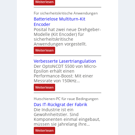
t
a
:
Weiterlesen
r
k
e
S
t
i
t
e
r
i
Für sicherheitskritische Anwendungen
l
n
ä
e
Batterielose Multiturn-Kit
o
s
f
r
o
Encoder
n
h
r
t
Posital hat zwei neue Drehgeber-
g
ä
l
e
Modelle (Kit Encoder) für
l
o
e
sicherheitskritische
t
s
w
S
Anwendungen vorgestellt.
e
ä
c
F
:
Weiterlesen
h
a
h
B
u
n
l
a
t
g
Verbesserte Lasertriangulation
t
t
z
s
Der OptoNCDT 5500 von Micro-
t
l
c
Epsilon erhält einen
e
a
h
Performance-Boost: Mit einer
r
c
a
i
Messrate von 150kHz…
k
l
e
b
t
:
Weiterlesen
l
e
u
V
o
s
n
e
s
c
Hutschienen-PC für raue Bedingungen
g
r
e
h
Das IT-Rückgrat der Fabrik
b
M
i
e
Die Industrie ist ein
u
c
s
l
Gewohnheitstier. Sind
h
s
t
Komponenten einmal eingebaut,
t
e
i
müssen sie jahrelang ihre…
u
r
t
n
t
:
u
Weiterlesen
g
e
D
r