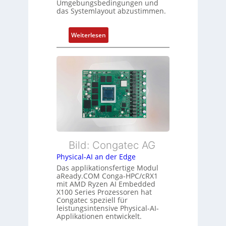
Umgebungsbedingungen und
ü
das Systemlayout abzustimmen.
t
r
a
m
n
:
Weiterlesen
e
d
F
h
s
l
r
ü
e
L
b
x
e
e
i
i
r
b
s
w
l
t
a
e
u
c
E
n
h
t
Bild: Congatec AG
g
u
h
Physical-AI an der Edge
n
e
Das applikationsfertige Modul
g
r
aReady.COM Conga-HPC/cRX1
c
mit AMD Ryzen AI Embedded
X100 Series Prozessoren hat
a
Congatec speziell für
t
leistungsintensive Physical-AI-
-
Applikationen entwickelt.
A