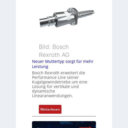
o
e
n
h
s
g
m
e
e
b
s
e
s
r
u
k
Bild: Bosch
n
o
Rexroth AG
g
m
Neuer Muttertyp sorgt für mehr
u
b
Leistung
n
i
Bosch Rexroth erweitert die
d
n
Performance Line seiner
Z
i
Kugelgewindetriebe um eine
u
Lösung für vertikale und
e
dynamische
s
r
Linearanwendungen.
t
t
a
P
:
Weiterlesen
n
o
N
d
s
e
s
i
u
ü