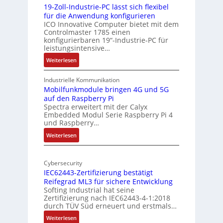
y
19-Zoll-Industrie-PC lässt sich flexibel
t
s
für die Anwendung konfigurieren
e
i
ICO Innovative Computer bietet mit dem
k
Controlmaster 1785 einen
c
konfigurierbaren 19“-Industrie-PC für
t
a
leistungsintensive…
u
l
:
Weiterlesen
r
-
1
A
9
Industrielle Kommunikation
I
-
Mobilfunkmodule bringen 4G und 5G
a
auf den Raspberry Pi
Z
Spectra erweitert mit der Calyx
n
o
Embedded Modul Serie Raspberry Pi 4
l
d
und Raspberry…
l
e
:
Weiterlesen
-
r
M
I
E
o
n
d
Cybersecurity
b
d
g
IEC62443-Zertifizierung bestätigt
i
u
e
Reifegrad ML3 für sichere Entwicklung
l
s
Softing Industrial hat seine
f
t
Zertifizierung nach IEC62443-4-1:2018
u
r
durch TÜV Süd erneuert und erstmals…
n
i
:
Weiterlesen
k
e