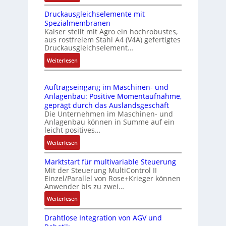
I
m
-
Druckausgleichselemente mit
E
o
P
Spezialmembranen
C
d
C
Kaiser stellt mit Agro ein hochrobustes,
6
u
l
aus rostfreiem Stahl A4 (V4A) gefertigtes
2
l
ä
Druckausgleichselement…
4
e
s
:
Weiterlesen
4
b
s
D
3
r
t
r
-
i
s
Auftragseingang im Maschinen- und
u
Z
n
i
Anlagenbau: Positive Momentaufnahme,
c
e
g
c
geprägt durch das Auslandsgeschäft
k
r
e
h
Die Unternehmen im Maschinen- und
a
t
Anlagenbau können in Summe auf ein
n
f
u
i
leicht positives…
4
l
s
f
G
e
:
Weiterlesen
g
i
u
x
A
l
z
n
i
Marktstart für multivariable Steuerung
u
e
i
Mit der Steuerung MultiControl II
d
b
f
i
e
Einzel/Parallel von Rose+Krieger können
5
e
t
c
Anwender bis zu zwei…
r
G
l
r
h
u
a
:
Weiterlesen
f
a
s
n
u
M
ü
g
e
g
Drahtlose Integration von AGV und
f
a
r
s
l
b