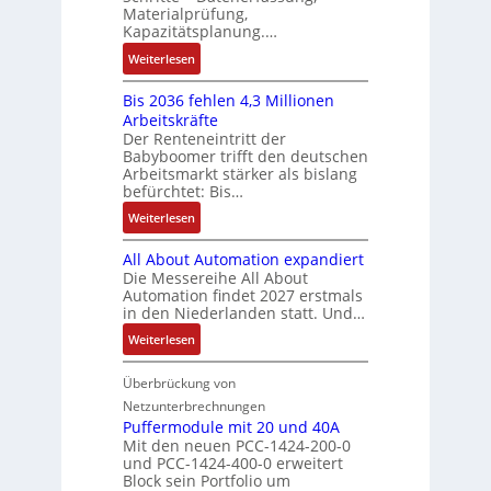
t
a
:
C
Materialprüfung,
t
r
u
Q
Kapazitätsplanung.…
-
s
i
f
2
S
:
f
Weiterlesen
e
n
-
y
K
ü
b
a
E
s
Bis 2036 fehlen 4,3 Millionen
I
h
s
h
r
t
Arbeitskräfte
b
r
-
m
g
e
Der Renteneintritt der
r
e
u
e
Babyboomer trifft den deutschen
e
m
a
r
n
,
Arbeitsmarkt stärker als bislang
b
e
u
z
d
befürchtet: Bis…
g
n
c
u
M
e
i
:
Weiterlesen
h
m
a
p
s
B
t
V
r
r
All About Automation expandiert
s
i
S
o
k
ä
Die Messereihe All About
e
s
t
r
e
Automation findet 2027 erstmals
g
b
2
r
s
in den Niederlanden statt. Und…
t
t
e
0
u
t
i
d
:
Weiterlesen
s
3
k
a
n
u
A
t
6
t
n
g
r
l
Überbrückung von
ä
f
u
d
l
c
l
t
e
Netzunterbrechnungen
r
d
e
h
A
i
h
Puffermodule mit 20 und 40A
e
i
d
b
Mit den neuen PCC-1424-200-0
g
l
s
t
a
und PCC-1424-400-0 erweitert
o
e
e
V
Block sein Portfolio um
e
s
u
n
n