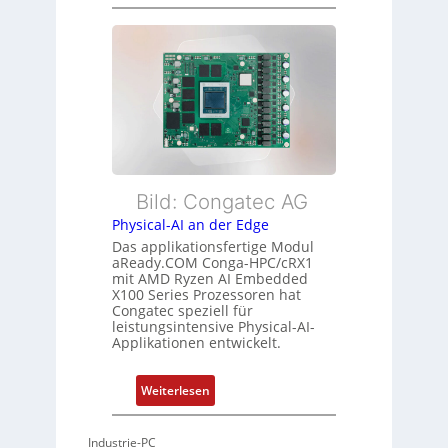
F
h
s
l
r
ü
e
L
b
x
e
e
i
i
r
b
s
w
l
t
a
e
u
c
E
n
h
t
Bild: Congatec AG
g
u
h
Physical-AI an der Edge
n
e
Das applikationsfertige Modul
g
r
aReady.COM Conga-HPC/cRX1
c
mit AMD Ryzen AI Embedded
X100 Series Prozessoren hat
a
Congatec speziell für
t
leistungsintensive Physical-AI-
-
Applikationen entwickelt.
A
r
:
Weiterlesen
c
P
h
h
Industrie-PC
i