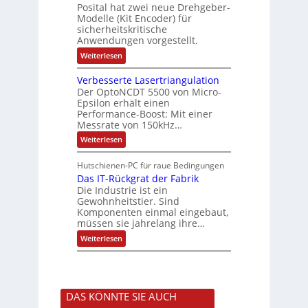
h
r
t
Posital hat zwei neue Drehgeber-
g
ä
l
e
Modelle (Kit Encoder) für
l
o
e
sicherheitskritische
t
s
w
S
Anwendungen vorgestellt.
e
ä
c
F
:
Weiterlesen
h
a
h
B
u
n
l
a
t
g
Verbesserte Lasertriangulation
t
t
z
s
Der OptoNCDT 5500 von Micro-
t
l
c
Epsilon erhält einen
e
a
h
Performance-Boost: Mit einer
r
c
a
i
Messrate von 150kHz…
k
l
e
b
t
:
Weiterlesen
l
e
u
V
o
s
n
e
s
c
Hutschienen-PC für raue Bedingungen
g
r
e
h
Das IT-Rückgrat der Fabrik
b
M
i
e
Die Industrie ist ein
u
c
s
l
Gewohnheitstier. Sind
h
s
t
Komponenten einmal eingebaut,
t
e
i
müssen sie jahrelang ihre…
u
r
t
n
t
:
u
Weiterlesen
g
e
D
r
f
L
a
n
ü
a
s
-
r
s
I
K
r
e
T
i
a
r
DAS KÖNNTE SIE AUCH
-
t
u
t
R
E