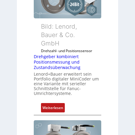
Bild: Lenord,
Bauer & Co.
GmbH
Drehzahl- und Positionssensor
Drehgeber kombiniert
Positionsmessung und
Zustandsüberwachung
Lenord+Bauer erweitert sein
Portfolio digitaler MiniCoder um
eine Variante mit serieller
Schnittstelle für Fanuc-
Umrichtersysteme.
:
Weiterlesen
D
r
e
h