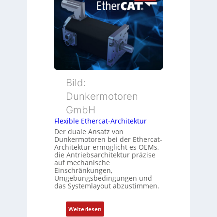
t
e
b
i
r
e
o
M
r
n
u
w
s
t
a
m
t
c
e
e
h
s
r
Bild:
u
s
t
n
u
Dunkermotoren
y
g
n
GmbH
p
g
s
Flexible Ethercat-Architektur
u
o
Der duale Ansatz von
n
Dunkermotoren bei der Ethercat-
r
d
Architektur ermöglicht es OEMs,
g
die Antriebsarchitektur präzise
Z
t
auf mechanische
u
Einschränkungen,
f
s
Umgebungsbedingungen und
ü
das Systemlayout abzustimmen.
t
r
a
m
n
:
Weiterlesen
e
d