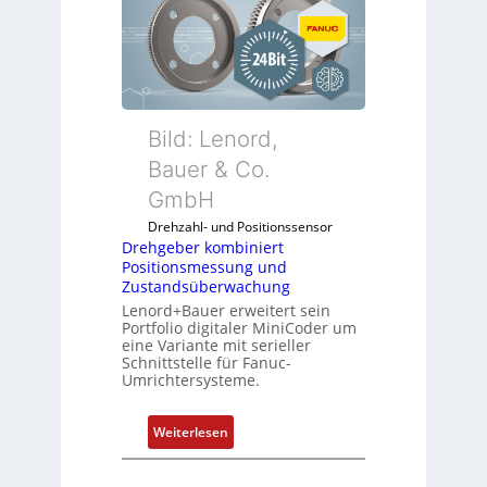
g
e
b
e
r
k
Bild: Lenord,
o
Bauer & Co.
m
GmbH
b
i
Drehzahl- und Positionssensor
n
Drehgeber kombiniert
Positionsmessung und
i
Zustandsüberwachung
e
Lenord+Bauer erweitert sein
r
Portfolio digitaler MiniCoder um
t
eine Variante mit serieller
P
Schnittstelle für Fanuc-
Umrichtersysteme.
o
s
i
:
Weiterlesen
t
D
i
r