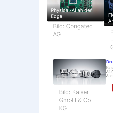
Physical-AI an der
Fl
Edge
Ar
Bild: Congatec
B
AG
Dru
Kais
A4 
Ans
Bild: Kaiser
GmbH & Co
KG