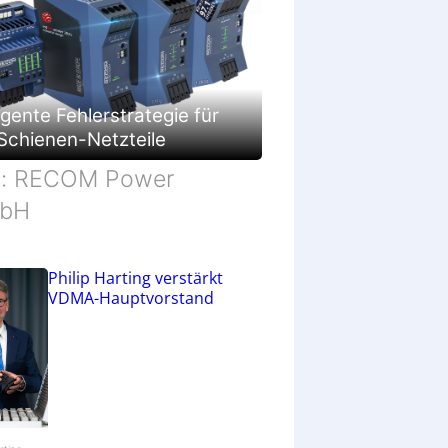
c
h
ä
f
t
ligente Fehlerstrategie für
Schienen-Netzteile
d: RECOM Power
bH
Philip Harting verstärkt
VDMA-Hauptvorstand