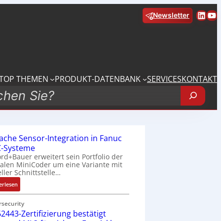
Linke
Yo
Newsletter
TOP THEMEN
PRODUKT-DATENBANK
SERVICES
KONTAKT
fache Sensor-Integration in Fanuc
-Systeme
rd+Bauer erweitert sein Portfolio der
talen MiniCoder um eine Variante mit
eller Schnittstelle…
:
erlesen
E
i
rsecurity
2443-Zertifizierung bestätigt
n