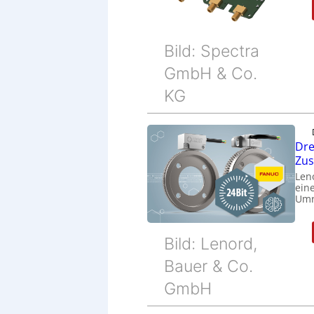
Bild: Spectra
GmbH & Co.
KG
Dre
Zu
Len
eine
Umr
Bild: Lenord,
Bauer & Co.
GmbH