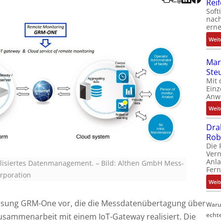
Rei
Soft
nach
erne
Weit
Mar
Ste
Mit 
Einz
Anw
Weit
Dra
Rob
Die 
Ver
Anla
alisiertes Datenmanagement.
–
Bild: Althen GmbH Mess-
Fer
rporation
Weit
-Lösung GRM-One vor, die die Messdatenübertagung über
Waru
echt
usammenarbeit mit einem IoT-Gateway realisiert. Die