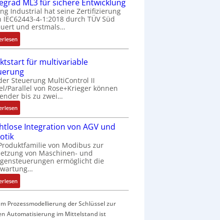
f
fegrad ML3 für sichere Entwicklung
a
ing Industrial hat seine Zertifizierung
 IEC62443-4-1:2018 durch TÜV Süd
c
uert und erstmals…
h
e
:
erlesen
S
I
e
E
ktstart für multivariable
n
C
uerung
s
6
der Steuerung MultiControl II
o
2
el/Parallel von Rose+Krieger können
r
4
ender bis zu zwei…
-
4
:
erlesen
I
3
M
n
-
htlose Integration von AGV und
a
t
Z
otik
r
e
e
Produktfamilie von Modibus zur
k
g
r
netzung von Maschinen- und
t
r
t
gensteuerungen ermöglicht die
s
nwartung…
a
i
t
t
f
:
erlesen
a
i
i
D
r
o
z
r
t
m Prozessmodellierung der Schlüssel zur
n
i
a
f
en Automatisierung im Mittelstand ist
i
e
h
ü