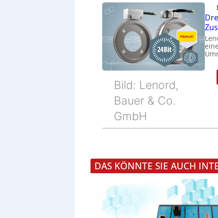
Dre
Zu
Len
eine
Umr
Bild: Lenord,
Bauer & Co.
GmbH
DAS KÖNNTE SIE AUCH INT