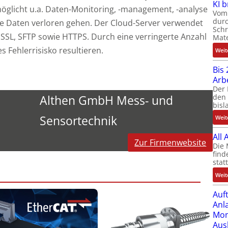
KI 
glicht u.a. Daten-Monitoring, -management, -analyse
Vom 
durc
e Daten verloren gehen. Der Cloud-Server verwendet
Schr
e SSL, SFTP sowie HTTPS. Durch eine verringerte Anzahl
Mate
s Fehlerrisisko resultieren.
Weit
Bis 
Arb
Der 
den 
Althen GmbH Mess- und
bisl
Sensortechnik
Weit
All
Zur Firmenwebsite
Die 
find
stat
Weit
Auf
Anl
Mom
Aus