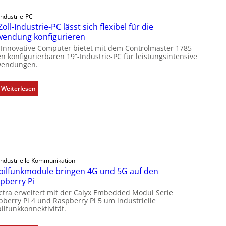
k
a
Industrie-PC
u
Zoll-Industrie-PC lässt sich flexibel für die
s
endung konfigurieren
g
 Innovative Computer bietet mit dem Controlmaster 1785
l
n konfigurierbaren 19“-Industrie-PC für leistungsintensive
endungen.
e
i
c
:
Weiterlesen
h
1
s
9
e
-
l
Z
e
o
m
l
Industrielle Kommunikation
e
l
ilfunkmodule bringen 4G und 5G auf den
n
-
pberry Pi
t
I
ctra erweitert mit der Calyx Embedded Modul Serie
e
n
pberry Pi 4 und Raspberry Pi 5 um industrielle
m
d
ilfunkkonnektivität.
i
u
t
s