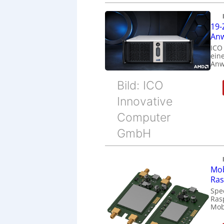
19-
Anw
ICO
eine
Anw
Bild: ICO
Innovative
Computer
GmbH
Mob
Ras
Spe
Ras
Mob