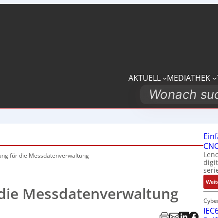
AKTUELL
MEDIATHEK
Search
Ein
CNC
Leno
ung für die Messdatenverwaltung
digi
seri
Weit
 die Messdatenverwaltung
Cybe
IEC6