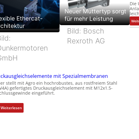
Die
Anl
Neuer Muttertyp sorgt
leic
exible Ethercat-
für mehr Leistung
Weit
chitektur
Bild: Bosch
ild:
Rexroth AG
Dunkermotoren
GmbH
ckausgleichselemente mit Spezialmembranen
er stellt mit Agro ein hochrobustes, aus rostfreiem Stahl
(V4A) gefertigtes Druckausgleichselement mit M12x1.5-
chlussgewinde eingeführt.
:
Weiterlesen
D
r
u
c