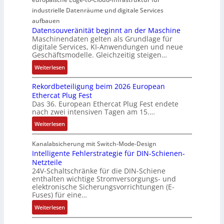
r
e
p
k
r
m
ü
U
industrielle Datenräume und digitale Services
w
t
i
i
b
m
e
i
aufbauen
d
t
e
g
Datensouveränität beginnt an der Maschine
r
o
l
2
Maschinendaten gelten als Grundlage für
r
e
k
n
e
digitale Services, KI-Anwendungen und neue
0
w
b
z
s
Geschäftsmodelle. Gleichzeitig steigen…
i
u
a
u
e
a
t
n
c
:
n
Weiterlesen
u
n
u
d
h
D
g
g
a
n
Rekordbeteiligung beim 2026 European
4
t
a
e
e
l
g
Ethercat Plug Fest
0
t
t
n
y
e
Das 36. European Ethercat Plug Fest endete
A
h
e
s
nach zwei intensiven Tagen am 15.…
n
e
n
e
r
:
r
s
Weiterlesen
e
R
m
o
d
e
i
u
Kanalabsicherung mit Switch-Mode-Design
u
k
s
v
Intelligente Fehlerstrategie für DIN-Schienen-
z
Netzteile
o
c
e
i
24V-Schaltschränke für die DIN-Schiene
r
h
r
enthalten wichtige Stromversorgungs- und
e
d
e
ä
elektronische Sicherungsvorrichtungen (E-
r
b
G
n
Fuses) für eine…
e
e
e
i
n
:
Weiterlesen
t
h
t
A
I
e
ä
ä