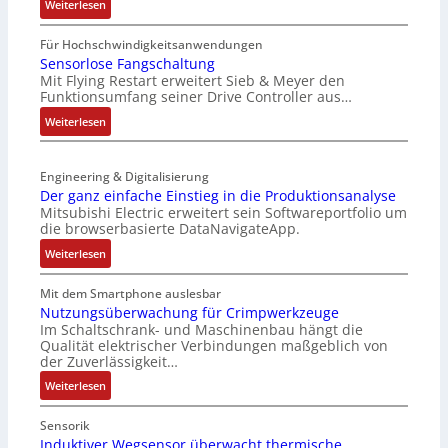
:
Weiterlesen
l
t
I
t
e
P
Für Hochschwindigkeitsanwendungen
i
L
C
Sensorlose Fangschaltung
t
a
Mit Flying Restart erweitert Sieb & Meyer den
-
u
s
Funktionsumfang seiner Drive Controller aus…
N
r
e
e
:
Weiterlesen
n
r
t
S
-
t
z
e
K
r
t
Engineering & Digitalisierung
n
i
i
e
Der ganz einfache Einstieg in die Produktionsanalyse
s
t
a
Mitsubishi Electric erweitert sein Softwareportfolio um
i
o
E
n
die browserbasierte DataNavigateApp.
l
r
n
g
e
:
l
Weiterlesen
c
u
r
D
o
o
l
h
e
s
Mit dem Smartphone auslesbar
d
a
ä
r
e
Nutzungsüberwachung für Crimpwerkzeuge
e
t
l
Im Schaltschrank- und Maschinenbau hängt die
g
F
r
i
Qualität elektrischer Verbindungen maßgeblich von
t
a
a
o
der Zuverlässigkeit…
S
n
n
n
c
:
z
Weiterlesen
g
h
N
e
s
u
u
i
c
Sensorik
t
t
n
Induktiver Wegsensor überwacht thermische
h