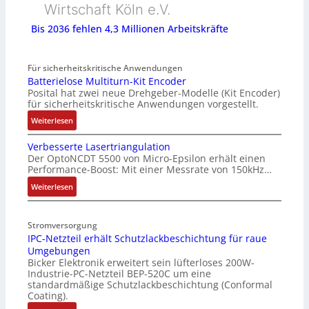
Wirtschaft Köln e.V.
Bis 2036 fehlen 4,3 Millionen Arbeitskräfte
Für sicherheitskritische Anwendungen
Batterielose Multiturn-Kit Encoder
Posital hat zwei neue Drehgeber-Modelle (Kit Encoder)
für sicherheitskritische Anwendungen vorgestellt.
:
Weiterlesen
B
Verbesserte Lasertriangulation
a
Der OptoNCDT 5500 von Micro-Epsilon erhält einen
t
Performance-Boost: Mit einer Messrate von 150kHz…
t
e
:
Weiterlesen
r
V
i
e
Stromversorgung
e
r
IPC-Netzteil erhält Schutzlackbeschichtung für raue
l
b
Umgebungen
o
e
Bicker Elektronik erweitert sein lüfterloses 200W-
s
s
Industrie-PC-Netzteil BEP-520C um eine
e
s
standardmäßige Schutzlackbeschichtung (Conformal
M
e
Coating).
u
r