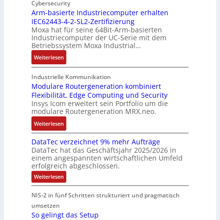
u
n
Cybersecurity
i
u
t
f
t
Arm-basierte Industriecomputer erhalten
l
s
b
IEC62443-4-2-SL2-Zertifizierung
w
e
i
e
e
Moxa hat für seine 64Bit-Arm-basierten
a
l
g
d
g
Industriecomputer der UC-Serie mit dem
n
l
u
e
i
Betriebssystem Moxa Industrial…
d
i
n
h
n
:
Weiterlesen
,
g
g
n
n
A
K
e
b
u
t
r
o
n
Industrielle Kommunikation
e
n
a
m
Modulare Routergeneration kombiniert
s
t
i
g
n
Flexibilität, Edge Computing und Security
-
t
e
m
e
d
Insys Icom erweitert sein Portfolio um die
b
e
F
2
n
e
modulare Routergeneration MRX.neo.
a
n
e
0
r
s
:
u
h
Weiterlesen
2
M
i
M
n
l
6
a
e
DataTec verzeichnet 9% mehr Aufträge
o
d
e
E
s
DataTec hat das Geschäftsjahr 2025/2026 in
r
d
S
r
u
c
einem angespannten wirtschaftlichen Umfeld
t
u
t
s
r
h
erfolgreich abgeschlossen.
e
l
ö
t
o
i
:
Weiterlesen
I
a
r
r
p
n
D
n
r
a
a
a
e
e
NIS-2 in fünf Schritten strukturiert und pragmatisch
t
d
e
n
t
a
a
umsetzen
u
R
f
e
n
T
So gelingt das Setup
s
o
ä
g
e
E