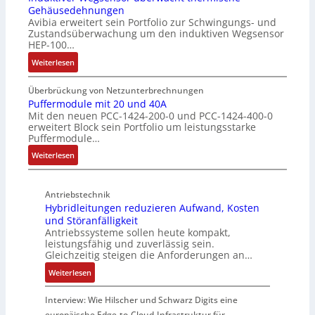
z
Gehäusedehnungen
z
f
a
Avibia erweitert sein Portfolio zur Schwingungs- und
l
u
a
l
Zustandsüberwachung um den induktiven Wegsensor
a
n
c
t
HEP-100…
c
g
h
u
:
k
Weiterlesen
s
e
n
I
b
ü
E
g
n
e
b
Überbrückung von Netzunterbrechnungen
i
d
s
Puffermodule mit 20 und 40A
e
n
Mit den neuen PCC-1424-200-0 und PCC-1424-400-0
u
c
r
s
erweitert Block sein Portfolio um leistungsstarke
k
h
w
t
Puffermodule…
t
i
a
i
:
i
Weiterlesen
c
c
e
P
v
h
h
g
u
e
t
u
i
Antriebstechnik
f
r
u
n
n
Hybridleitungen reduzieren Aufwand, Kosten
f
W
n
g
d
und Störanfälligkeit
e
e
g
f
i
Antriebssysteme sollen heute kompakt,
r
g
f
ü
e
leistungsfähig und zuverlässig sein.
m
s
ü
r
P
Gleichzeitig steigen die Anforderungen an…
o
e
r
C
r
:
Weiterlesen
d
n
r
r
o
H
u
s
a
i
d
y
Interview: Wie Hilscher und Schwarz Digits eine
l
o
u
m
u
b
europäische Edge-to-Cloud-Infrastruktur für
e