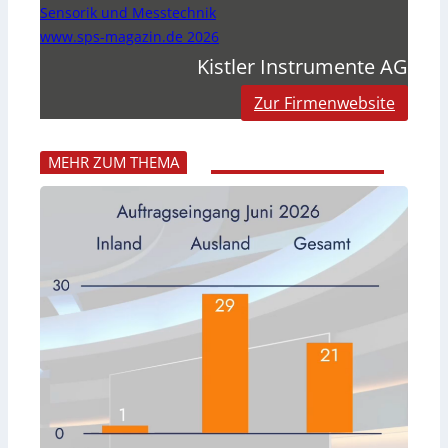
Sensorik und Messtechnik
www.sps-magazin.de 2026
Kistler Instrumente AG
Zur Firmenwebsite
MEHR ZUM THEMA