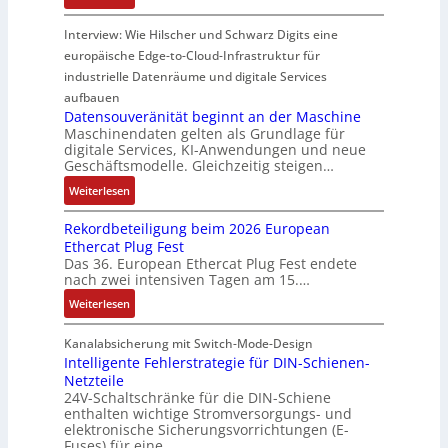
r
o
H
u
s
a
i
d
y
Interview: Wie Hilscher und Schwarz Digits eine
l
o
u
m
u
b
europäische Edge-to-Cloud-Infrastruktur für
e
r
e
p
k
r
m
ü
U
industrielle Datenräume und digitale Services
w
t
i
i
b
m
e
i
aufbauen
d
t
e
g
Datensouveränität beginnt an der Maschine
r
o
l
2
Maschinendaten gelten als Grundlage für
r
e
k
n
e
digitale Services, KI-Anwendungen und neue
0
w
b
z
s
Geschäftsmodelle. Gleichzeitig steigen…
i
u
a
u
e
a
t
n
c
:
n
Weiterlesen
u
n
u
d
h
D
g
g
a
n
Rekordbeteiligung beim 2026 European
4
t
a
e
e
l
g
Ethercat Plug Fest
0
t
t
n
y
e
Das 36. European Ethercat Plug Fest endete
A
h
e
s
nach zwei intensiven Tagen am 15.…
n
e
n
e
r
:
r
s
Weiterlesen
e
R
m
o
d
e
i
u
Kanalabsicherung mit Switch-Mode-Design
u
k
s
v
Intelligente Fehlerstrategie für DIN-Schienen-
z
Netzteile
o
c
e
i
24V-Schaltschränke für die DIN-Schiene
r
h
r
enthalten wichtige Stromversorgungs- und
e
d
e
ä
elektronische Sicherungsvorrichtungen (E-
r
b
G
n
Fuses) für eine…