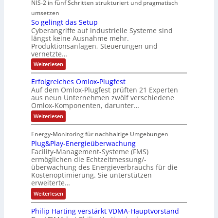
NIS-2 in fünf Schritten strukturiert und pragmatisch
t
d
e
n
t
a
a
umsetzen
u
R
f
e
n
T
So gelingt das Setup
s
o
ä
g
e
E
Cyberangriffe auf industrielle Systeme sind
c
t
u
l
i
t
längst keine Ausnahme mehr.
v
r
t
l
e
h
Produktionsanlagen, Steuerungen und
e
i
e
i
f
r
vernetzte…
e
z
e
r
g
ü
r
:
Weiterlesen
e
c
g
k
r
S
c
i
o
o
e
e
D
c
Erfolgreiches Omlox-Plugfest
a
g
h
m
n
i
I
Auf dem Omlox-Plugfest prüften 21 Experten
t
e
n
aus neun Unternehmen zwölf verschiedene
p
e
t
N
l
e
P
Omlox-Komponenten, darunter…
i
u
t
r
-
l
n
9
t
:
a
Weiterlesen
S
g
u
%
E
e
t
t
c
m
g
r
d
e
r
Energy-Monitoring für nachhaltige Umgebungen
i
h
f
F
a
h
Plug&Play-Energieüberwachung
o
e
o
i
s
e
r
l
Facility-Management-Systeme (FMS)
r
S
n
e
A
s
g
ermöglichen die Echtzeitmessung/-
e
u
h
k
n
r
t
t
überwachung des Energieverbrauchs für die
f
e
a
o
e
u
Kostenoptimierung. Sie unterstützen
t
i
p
l
m
n
r
erweiterte…
c
ä
t
b
-
h
:
Weiterlesen
g
e
e
i
N
P
e
s
l
n
n
e
Philip Harting verstärkt VDMA-Hauptvorstand
O
u
I
i
m
t