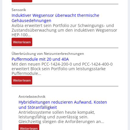
h
N
e
s
u
u
i
c
Sensorik
t
t
n
Induktiver Wegsensor überwacht thermische
h
z
Gehäusedehnungen
z
f
a
Avibia erweitert sein Portfolio zur Schwingungs- und
l
u
a
l
Zustandsüberwachung um den induktiven Wegsensor
a
n
c
t
HEP-100…
c
g
h
u
:
k
Weiterlesen
s
e
n
I
b
ü
E
g
n
e
b
Überbrückung von Netzunterbrechnungen
i
d
s
Puffermodule mit 20 und 40A
e
n
Mit den neuen PCC-1424-200-0 und PCC-1424-400-0
u
c
r
s
erweitert Block sein Portfolio um leistungsstarke
k
h
w
t
Puffermodule…
t
i
a
i
:
i
Weiterlesen
c
c
e
P
v
h
h
g
u
e
t
u
i
Antriebstechnik
f
r
u
n
n
Hybridleitungen reduzieren Aufwand, Kosten
f
W
n
g
d
und Störanfälligkeit
e
e
g
f
i
Antriebssysteme sollen heute kompakt,
r
g
f
ü
e
leistungsfähig und zuverlässig sein.
m
s
ü
r
P
Gleichzeitig steigen die Anforderungen an…
o
e
r
C
r
:
Weiterlesen
d
n
r