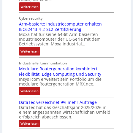
e
e
e
i
n
:
Weiterlesen
t
h
t
A
I
e
ä
ä
u
n
Cybersecurity
i
u
t
f
t
Arm-basierte Industriecomputer erhalten
l
s
b
IEC62443-4-2-SL2-Zertifizierung
w
e
i
e
e
Moxa hat für seine 64Bit-Arm-basierten
a
l
g
d
g
Industriecomputer der UC-Serie mit dem
n
l
u
e
i
Betriebssystem Moxa Industrial…
d
i
n
h
n
:
Weiterlesen
,
g
g
n
n
A
K
e
b
u
t
r
o
n
Industrielle Kommunikation
e
n
a
m
Modulare Routergeneration kombiniert
s
t
i
g
n
Flexibilität, Edge Computing und Security
-
t
e
m
e
d
Insys Icom erweitert sein Portfolio um die
b
e
F
2
n
e
modulare Routergeneration MRX.neo.
a
n
e
0
r
s
:
u
h
Weiterlesen
2
M
i
M
n
l
6
a
e
DataTec verzeichnet 9% mehr Aufträge
o
d
e
E
s
DataTec hat das Geschäftsjahr 2025/2026 in
r
d
S
r
u
c
einem angespannten wirtschaftlichen Umfeld
t
u
t
s
r
h
erfolgreich abgeschlossen.
e
l
ö
t
o
i
:
Weiterlesen
I
a
r
r
p
n
D
n
r
a
a
a
e
e