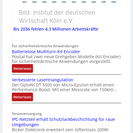
Bild: Institut der deutschen
Wirtschaft Köln e.V.
Bis 2036 fehlen 4,3 Millionen Arbeitskräfte
Für sicherheitskritische Anwendungen
Batterielose Multiturn-Kit Encoder
Posital hat zwei neue Drehgeber-Modelle (Kit Encoder)
für sicherheitskritische Anwendungen vorgestellt.
:
Weiterlesen
B
Verbesserte Lasertriangulation
a
Der OptoNCDT 5500 von Micro-Epsilon erhält einen
t
Performance-Boost: Mit einer Messrate von 150kHz…
t
e
:
Weiterlesen
r
V
i
e
Stromversorgung
e
r
IPC-Netzteil erhält Schutzlackbeschichtung für raue
l
b
Umgebungen
o
e
Bicker Elektronik erweitert sein lüfterloses 200W-
s
s