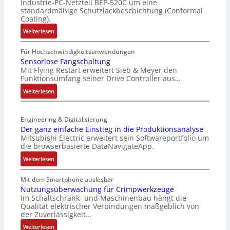
Industrie-PC-Netzteil BEP-520C um eine
e
s
standardmäßige Schutzlackbeschichtung (Conformal
M
e
Coating).
u
r
:
Weiterlesen
l
t
I
t
e
P
Für Hochschwindigkeitsanwendungen
i
L
C
Sensorlose Fangschaltung
t
a
Mit Flying Restart erweitert Sieb & Meyer den
-
u
s
Funktionsumfang seiner Drive Controller aus…
N
r
e
e
:
Weiterlesen
n
r
t
S
-
t
z
e
K
r
t
Engineering & Digitalisierung
n
i
i
e
Der ganz einfache Einstieg in die Produktionsanalyse
s
t
a
Mitsubishi Electric erweitert sein Softwareportfolio um
i
o
E
n
die browserbasierte DataNavigateApp.
l
r
n
g
e
:
l
Weiterlesen
c
u
r
D
o
o
l
h
e
s
Mit dem Smartphone auslesbar
d
a
ä
r
e
Nutzungsüberwachung für Crimpwerkzeuge
e
t
l
Im Schaltschrank- und Maschinenbau hängt die
g
F
r
i
Qualität elektrischer Verbindungen maßgeblich von
t
a
a
o
der Zuverlässigkeit…
S
n
n
n
c
:
z
Weiterlesen
g