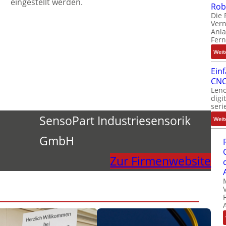
eingestellt werden.
Rob
Die 
Ver
Anla
Fer
Weit
Ein
CNC
Leno
digi
seri
SensoPart Industriesensorik
Weit
GmbH
Zur Firmenwebsite