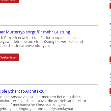
i
D
n
r
i
e
e
h
r
g
t
e
er Muttertyp sorgt für mehr Leistung
P
b
ch Rexroth erweitert die Performance Line seiner
o
e
elgewindetriebe um eine Lösung für vertikale und
amische Linearanwendungen.
s
r
i
k
t
o
:
Weiterlesen
i
m
N
o
b
e
n
i
u
s
n
e
m
i
r
e
e
M
xible Ethercat-Architektur
s
r
u
 duale Ansatz von Dunkermotoren bei der Ethercat-
s
t
t
hitektur ermöglicht es OEMs, die Antriebsarchitektur
u
P
t
zise auf mechanische Einschränkungen,
n
o
ebungsbedingungen und das Systemlayout
e