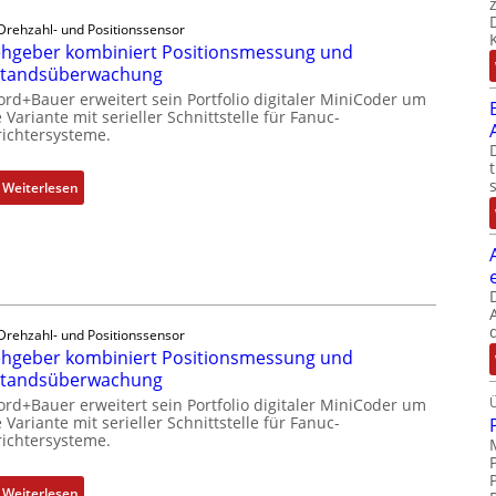
Drehzahl- und Positionssensor
hgeber kombiniert Positionsmessung und
standsüberwachung
ord+Bauer erweitert sein Portfolio digitaler MiniCoder um
 Variante mit serieller Schnittstelle für Fanuc-
ichtersysteme.
:
Weiterlesen
D
r
e
h
g
e
Drehzahl- und Positionssensor
b
hgeber kombiniert Positionsmessung und
e
standsüberwachung
r
ord+Bauer erweitert sein Portfolio digitaler MiniCoder um
k
 Variante mit serieller Schnittstelle für Fanuc-
ichtersysteme.
o
m
b
:
Weiterlesen