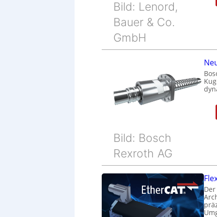
Bild: Lenord,
Bauer & Co.
GmbH
Neu
Bos
Kug
dyn
Bild: Bosch
Rexroth AG
Fle
Der
Arc
prä
Umg