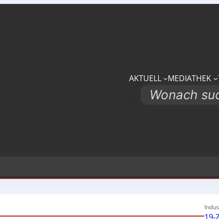
AKTUELL
MEDIATHEK
Search
Indus
19-Z