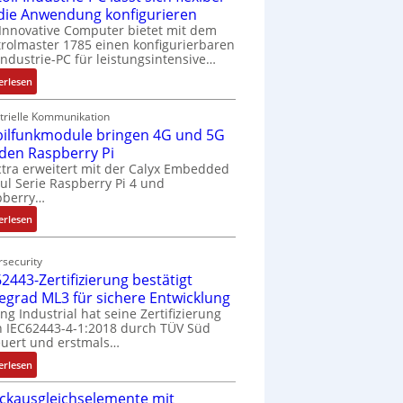
 die Anwendung konfigurieren
Innovative Computer bietet mit dem
rolmaster 1785 einen konfigurierbaren
Industrie-PC für leistungsintensive…
:
erlesen
1
9
trielle Kommunikation
ilfunkmodule bringen 4G und 5G
-
Z
 den Raspberry Pi
o
tra erweitert mit der Calyx Embedded
l Serie Raspberry Pi 4 und
l
pberry…
l
-
:
erlesen
I
M
n
o
security
d
b
2443-Zertifizierung bestätigt
u
i
fegrad ML3 für sichere Entwicklung
s
l
ing Industrial hat seine Zertifizierung
t
f
 IEC62443-4-1:2018 durch TÜV Süd
r
u
uert und erstmals…
i
n
:
erlesen
e
k
I
-
m
ckausgleichselemente mit
E