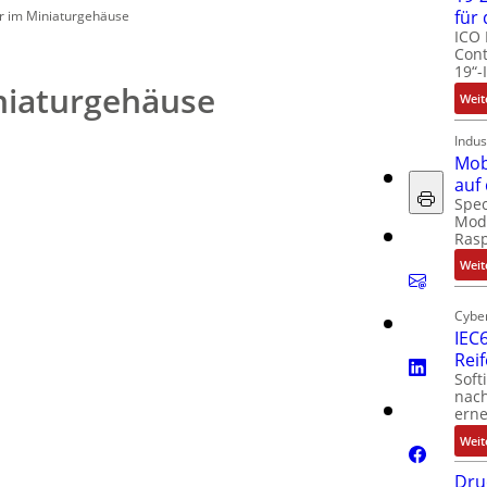
für
r im Miniaturgehäuse
ICO 
Cont
19“-
niaturgehäuse
Weit
Indus
Mob
auf
Spec
Modu
Ras
Weit
Cyber
IEC6
Rei
Soft
nach
erne
Weit
Dru