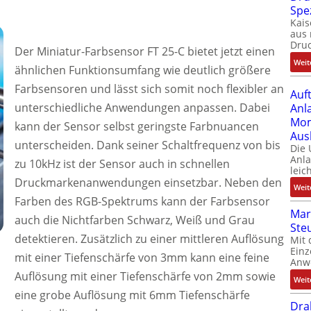
Spe
Kais
aus 
Dru
Der Miniatur-Farbsensor FT 25-C bietet jetzt einen
Weit
ähnlichen Funktionsumfang wie deutlich größere
Farbsensoren und lässt sich somit noch flexibler an
Auf
unterschiedliche Anwendungen anpassen. Dabei
Anl
Mom
kann der Sensor selbst geringste Farbnuancen
Aus
unterscheiden. Dank seiner Schaltfrequenz von bis
Die
Anl
zu 10kHz ist der Sensor auch in schnellen
leic
Druckmarkenanwendungen einsetzbar. Neben den
Weit
Farben des RGB-Spektrums kann der Farbsensor
Mar
auch die Nichtfarben Schwarz, Weiß und Grau
Ste
detektieren. Zusätzlich zu einer mittleren Auflösung
Mit 
Einz
mit einer Tiefenschärfe von 3mm kann eine feine
Anw
Auflösung mit einer Tiefenschärfe von 2mm sowie
Weit
eine grobe Auflösung mit 6mm Tiefenschärfe
Dra