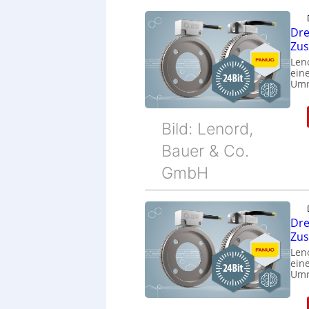
Dre
Zu
Len
eine
Umr
Bild: Lenord,
Bauer & Co.
GmbH
Dre
Zu
Len
eine
Umr