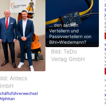
… den aktiven
Verteilern und
Passivverteilern von
Bihl+Wiedemann?
Bild: TeDo
Verlag GmbH
ild: Antecs
GmbH
i
chäftsführerwechsel
 Alphitan