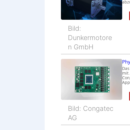
abz
Bild:
Dunkermotore
n GmbH
Phy
Das
mit
Cong
Appl
Bild: Congatec
AG