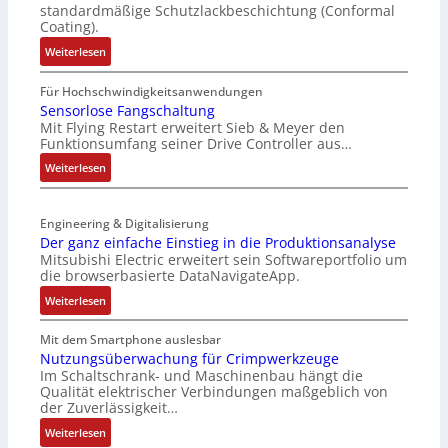
e
s
standardmäßige Schutzlackbeschichtung (Conformal
M
e
Coating).
u
r
:
Weiterlesen
l
t
I
t
e
P
Für Hochschwindigkeitsanwendungen
i
L
C
Sensorlose Fangschaltung
t
a
Mit Flying Restart erweitert Sieb & Meyer den
-
u
s
Funktionsumfang seiner Drive Controller aus…
N
r
e
e
:
Weiterlesen
n
r
t
S
-
t
z
e
K
r
t
Engineering & Digitalisierung
n
i
i
e
Der ganz einfache Einstieg in die Produktionsanalyse
s
t
a
Mitsubishi Electric erweitert sein Softwareportfolio um
i
o
E
n
die browserbasierte DataNavigateApp.
l
r
n
g
e
:
l
Weiterlesen
c
u
r
D
o
o
l
h
e
s
Mit dem Smartphone auslesbar
d
a
ä
r
e
Nutzungsüberwachung für Crimpwerkzeuge
e
t
l
Im Schaltschrank- und Maschinenbau hängt die
g
F
r
i
Qualität elektrischer Verbindungen maßgeblich von
t
a
a
o
der Zuverlässigkeit…
S
n
n
n
c
:
z
Weiterlesen
g