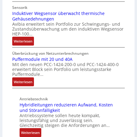
h
N
e
s
u
u
i
c
Sensorik
t
t
n
Induktiver Wegsensor überwacht thermische
h
z
Gehäusedehnungen
z
f
a
Avibia erweitert sein Portfolio zur Schwingungs- und
l
u
a
l
Zustandsüberwachung um den induktiven Wegsensor
a
n
c
t
HEP-100…
c
g
h
u
:
k
Weiterlesen
s
e
n
I
b
ü
E
g
n
e
b
Überbrückung von Netzunterbrechnungen
i
d
s
Puffermodule mit 20 und 40A
e
n
Mit den neuen PCC-1424-200-0 und PCC-1424-400-0
u
c
r
s
erweitert Block sein Portfolio um leistungsstarke
k
h
w
t
Puffermodule…
t
i
a
i
:
i
Weiterlesen
c
c
e
P
v
h
h
g
u
e
t
u
i
Antriebstechnik
f
r
u
n
n
Hybridleitungen reduzieren Aufwand, Kosten
f
W
n
g
d
und Störanfälligkeit
e
e
g
f
i
Antriebssysteme sollen heute kompakt,
r
g
f
ü
e
leistungsfähig und zuverlässig sein.
m
s
ü
r
P
Gleichzeitig steigen die Anforderungen an…
o
e
r
C
r
:
Weiterlesen
d
n
r
r
o