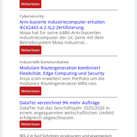
n
:
Weiterlesen
t
h
t
A
I
e
ä
ä
u
n
Cybersecurity
i
u
t
f
t
Arm-basierte Industriecomputer erhalten
l
s
b
IEC62443-4-2-SL2-Zertifizierung
w
e
i
e
e
Moxa hat für seine 64Bit-Arm-basierten
a
l
g
d
g
Industriecomputer der UC-Serie mit dem
n
l
u
e
i
Betriebssystem Moxa Industrial…
d
i
n
h
n
:
Weiterlesen
,
g
g
n
n
A
K
e
b
u
t
r
o
n
Industrielle Kommunikation
e
n
a
m
Modulare Routergeneration kombiniert
s
t
i
g
n
Flexibilität, Edge Computing und Security
-
t
e
m
e
d
Insys Icom erweitert sein Portfolio um die
b
e
F
2
n
e
modulare Routergeneration MRX.neo.
a
n
e
0
r
s
:
u
h
Weiterlesen
2
M
i
M
n
l
6
a
e
DataTec verzeichnet 9% mehr Aufträge
o
d
e
E
s
DataTec hat das Geschäftsjahr 2025/2026 in
r
d
S
r
u
c
einem angespannten wirtschaftlichen Umfeld
t
u
t
s
r
h
erfolgreich abgeschlossen.
e
l
ö
t
o
i
:
Weiterlesen
I
a
r
r
p
n
D
n
r
a
a
a
e
e
NIS-2 in fünf Schritten strukturiert und pragmatisch
t
d