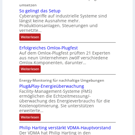
e
n
t
a
a
umsetzen
u
R
f
e
n
T
So gelingt das Setup
s
o
ä
g
e
E
Cyberangriffe auf industrielle Systeme sind
c
t
u
l
i
t
längst keine Ausnahme mehr.
v
r
t
l
e
h
Produktionsanlagen, Steuerungen und
e
i
e
i
f
r
vernetzte…
e
z
e
r
g
ü
r
:
Weiterlesen
e
c
g
k
r
S
c
i
o
o
e
e
D
c
Erfolgreiches Omlox-Plugfest
a
g
h
m
n
i
I
Auf dem Omlox-Plugfest prüften 21 Experten
t
e
n
aus neun Unternehmen zwölf verschiedene
p
e
t
N
l
e
P
Omlox-Komponenten, darunter…
i
u
t
r
-
l
n
9
t
:
a
Weiterlesen
S
g
u
%
E
e
t
t
c
m
g
r
d
e
r
Energy-Monitoring für nachhaltige Umgebungen
i
h
f
F
a
h
Plug&Play-Energieüberwachung
o
e
o
i
s
e
r
l
Facility-Management-Systeme (FMS)
r
S
n
e
A
s
g
ermöglichen die Echtzeitmessung/-
e
u
h
k
n
r
t
t
überwachung des Energieverbrauchs für die
f
e
a
o
e
u
Kostenoptimierung. Sie unterstützen
t
i
p
l
m
n
r
erweiterte…
c
ä
t
b
-
h
:
Weiterlesen
g
e
e
i
N
P
e
s
l
n
n
e
Philip Harting verstärkt VDMA-Hauptvorstand
O
u
I
i
m
t
Der VDMA hat Philip Harting in den
g