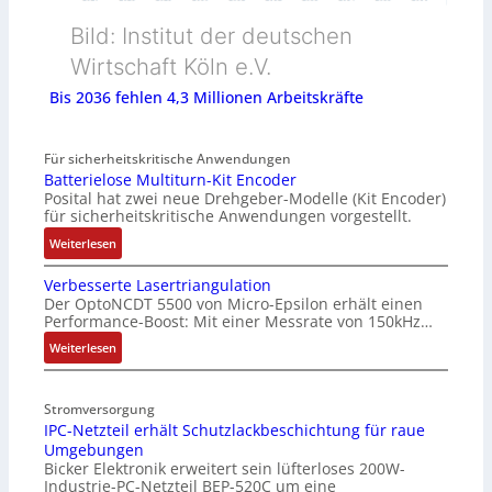
Bild: Institut der deutschen
Wirtschaft Köln e.V.
Bis 2036 fehlen 4,3 Millionen Arbeitskräfte
Für sicherheitskritische Anwendungen
Batterielose Multiturn-Kit Encoder
Posital hat zwei neue Drehgeber-Modelle (Kit Encoder)
für sicherheitskritische Anwendungen vorgestellt.
:
Weiterlesen
B
Verbesserte Lasertriangulation
a
Der OptoNCDT 5500 von Micro-Epsilon erhält einen
t
Performance-Boost: Mit einer Messrate von 150kHz…
t
e
:
Weiterlesen
r
V
i
e
Stromversorgung
e
r
IPC-Netzteil erhält Schutzlackbeschichtung für raue
l
b
Umgebungen
o
e
Bicker Elektronik erweitert sein lüfterloses 200W-
s
s
Industrie-PC-Netzteil BEP-520C um eine