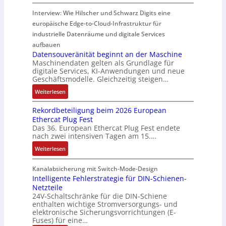
H
u
s
a
i
d
y
Interview: Wie Hilscher und Schwarz Digits eine
l
o
u
m
u
b
europäische Edge-to-Cloud-Infrastruktur für
e
r
e
p
k
r
m
ü
U
industrielle Datenräume und digitale Services
w
t
i
i
b
m
e
i
aufbauen
d
t
e
g
Datensouveränität beginnt an der Maschine
r
o
l
2
Maschinendaten gelten als Grundlage für
r
e
k
n
e
digitale Services, KI-Anwendungen und neue
0
w
b
z
s
Geschäftsmodelle. Gleichzeitig steigen…
i
u
a
u
e
a
t
n
c
:
n
Weiterlesen
u
n
u
d
h
D
g
g
a
n
Rekordbeteiligung beim 2026 European
4
t
a
e
e
l
g
Ethercat Plug Fest
0
t
t
n
y
e
Das 36. European Ethercat Plug Fest endete
A
h
e
s
nach zwei intensiven Tagen am 15.…
n
e
n
e
r
:
r
s
Weiterlesen
e
R
m
o
d
e
i
u
Kanalabsicherung mit Switch-Mode-Design
u
k
s
v
Intelligente Fehlerstrategie für DIN-Schienen-
z
Netzteile
o
c
e
i
24V-Schaltschränke für die DIN-Schiene
r
h
r
enthalten wichtige Stromversorgungs- und
e
d
e
ä
elektronische Sicherungsvorrichtungen (E-
r
b
G
n
Fuses) für eine…
e
e
e
i