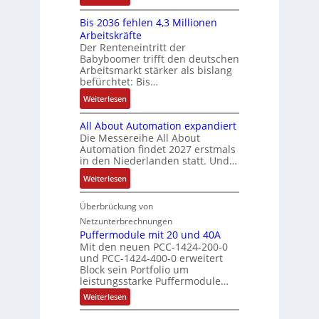
-
y
K
ü
b
a
E
s
Bis 2036 fehlen 4,3 Millionen
I
h
s
h
r
t
Arbeitskräfte
b
r
-
m
g
e
Der Renteneintritt der
r
e
u
e
Babyboomer trifft den deutschen
e
m
a
r
n
,
Arbeitsmarkt stärker als bislang
b
e
u
z
d
befürchtet: Bis…
g
n
c
u
M
e
i
:
Weiterlesen
h
m
a
p
s
B
t
V
r
r
All About Automation expandiert
s
i
S
o
k
ä
Die Messereihe All About
e
s
t
r
e
Automation findet 2027 erstmals
g
b
2
r
s
in den Niederlanden statt. Und…
t
t
e
0
u
t
i
d
:
Weiterlesen
s
3
k
a
n
u
A
t
6
t
n
g
r
l
Überbrückung von
ä
f
u
d
l
c
l
t
e
Netzunterbrechnungen
r
d
e
h
A
i
h
Puffermodule mit 20 und 40A
e
i
d
b
Mit den neuen PCC-1424-200-0
g
l
s
t
a
und PCC-1424-400-0 erweitert
o
e
e
V
Block sein Portfolio um
e
s
u
n
n
D
leistungsstarke Puffermodule…
r
A
t
J
4
M
:
b
Weiterlesen
u
A
a
,
P
A
e
s
u
h
3
u