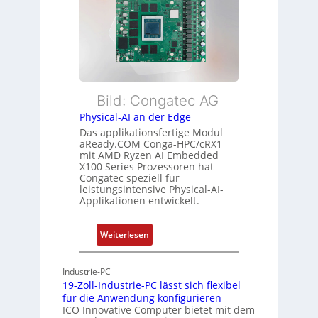
b
x
e
e
i
i
r
b
s
w
l
t
a
e
u
c
E
n
h
t
Bild: Congatec AG
g
u
h
Physical-AI an der Edge
n
e
Das applikationsfertige Modul
g
r
aReady.COM Conga-HPC/cRX1
c
mit AMD Ryzen AI Embedded
X100 Series Prozessoren hat
a
Congatec speziell für
t
leistungsintensive Physical-AI-
-
Applikationen entwickelt.
A
r
:
Weiterlesen
c
P
h
h
Industrie-PC
i
y
19-Zoll-Industrie-PC lässt sich flexibel
t
s
für die Anwendung konfigurieren
e
i
ICO Innovative Computer bietet mit dem
k