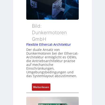
r
n
u
w
s
t
a
m
t
c
e
e
h
s
r
Bild:
u
s
t
n
u
Dunkermotoren
y
g
n
GmbH
p
g
s
Flexible Ethercat-Architektur
u
o
Der duale Ansatz von
n
Dunkermotoren bei der Ethercat-
r
d
Architektur ermöglicht es OEMs,
g
die Antriebsarchitektur präzise
Z
t
auf mechanische
u
Einschränkungen,
f
s
Umgebungsbedingungen und
ü
das Systemlayout abzustimmen.
t
r
a
m
n
:
Weiterlesen
e
d
F
h
s
l
r
ü
e
L