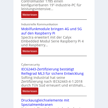
Controlmaster 1785 einen
c
konfigurierbaren 19“-Industrie-PC für
t
a
leistungsintensive…
u
l
:
Weiterlesen
r
-
1
A
9
Industrielle Kommunikation
I
-
Mobilfunkmodule bringen 4G und 5G
a
auf den Raspberry Pi
Z
Spectra erweitert mit der Calyx
n
o
Embedded Modul Serie Raspberry Pi 4
l
d
und Raspberry…
l
e
:
Weiterlesen
-
r
M
I
E
o
n
d
Cybersecurity
b
d
g
IEC62443-Zertifizierung bestätigt
i
u
e
Reifegrad ML3 für sichere Entwicklung
l
s
Softing Industrial hat seine
f
t
Zertifizierung nach IEC62443-4-1:2018
u
r
durch TÜV Süd erneuert und erstmals…
n
i
:
Weiterlesen
k
e
I
m
-
Druckausgleichselemente mit
E
o
P
Spezialmembranen
C
d
C