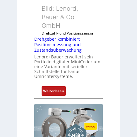
Bild: Lenord,
Bauer & Co.
GmbH
Drehzahl- und Positionssensor
Drehgeber kombiniert
Positionsmessung und
Zustandsüberwachung
Lenord+Bauer erweitert sein
Portfolio digitaler MiniCoder um
eine Variante mit serieller
Schnittstelle für Fanuc-
Umrichtersysteme.
:
Weiterlesen
D
r
e
h
g
e
b