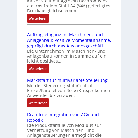
Kaiser stellt mit Agro ein hochrobustes,
6
u
l
aus rostfreiem Stahl A4 (V4A) gefertigtes
2
l
ä
Druckausgleichselement…
4
e
s
:
Weiterlesen
4
b
s
D
3
r
t
r
-
i
s
Auftragseingang im Maschinen- und
u
Z
n
i
Anlagenbau: Positive Momentaufnahme,
c
e
g
c
geprägt durch das Auslandsgeschäft
k
r
e
h
Die Unternehmen im Maschinen- und
a
t
Anlagenbau können in Summe auf ein
n
f
u
i
leicht positives…
4
l
s
f
G
e
:
Weiterlesen
g
i
u
x
A
l
z
n
i
Marktstart für multivariable Steuerung
u
e
i
Mit der Steuerung MultiControl II
d
b
f
i
e
Einzel/Parallel von Rose+Krieger können
5
e
t
c
Anwender bis zu zwei…
r
G
l
r
h
u
a
:
Weiterlesen
f
a
s
n
u
M
ü
g
e
g
Drahtlose Integration von AGV und
f
a
r
s
l
b
Robotik
d
r
d
e
e
e
Die Produktfamilie von Modibus zur
e
k
i
i
m
Vernetzung von Maschinen- und
s
n
t
e
n
Anlagensteuerungen ermöglicht die
e
t
R
s
A