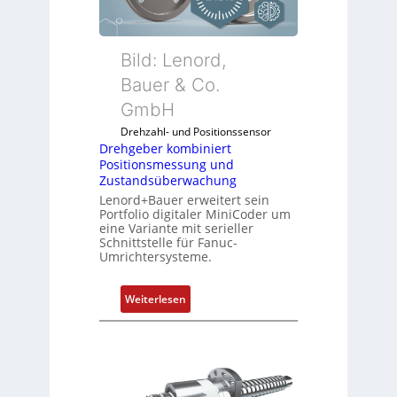
e
r
k
Bild: Lenord,
o
Bauer & Co.
m
GmbH
b
i
Drehzahl- und Positionssensor
n
Drehgeber kombiniert
Positionsmessung und
i
Zustandsüberwachung
e
Lenord+Bauer erweitert sein
r
Portfolio digitaler MiniCoder um
t
eine Variante mit serieller
P
Schnittstelle für Fanuc-
Umrichtersysteme.
o
s
i
:
Weiterlesen
t
D
i
r
o
e
n
h
s
g