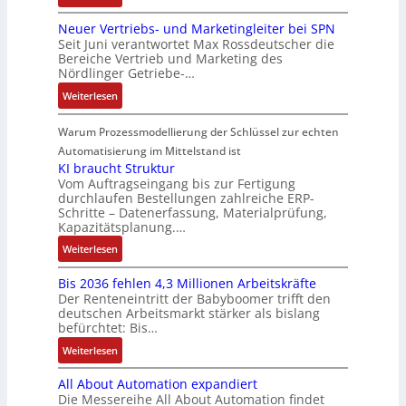
I
o
l
t
D
ü
e
t
e
n
n
a
e
Neuer Vertriebs- und Marketingleiter bei SPN
a
r
n
e
r
t
A
Seit Juni verantwortet Max Rossdeutscher die
g
u
s
s
m
e
e
Bereiche Vertrieb und Marketing des
G
e
e
s
i
t
n
Nördlinger Getriebe-…
g
V
n
r
a
c
e
r
u
b
:
u
Weiterlesen
u
h
c
a
n
a
N
n
l
e
h
t
d
u
e
g
Warum Prozessmodellierung der Schlüssel zur echten
t
r
n
i
R
:
u
S
Automatisierung im Mittelstand ist
e
i
o
o
P
e
y
KI braucht Struktur
E
k
n
b
o
r
Vom Auftragseingang bis zur Fertigung
s
n
-
i
o
durchlaufen Bestellungen zahlreiche ERP-
s
V
t
t
G
Schritte – Datenerfassung, Materialprüfung,
n
t
i
e
è
w
e
Kapazitätsplanung.…
F
i
t
r
m
i
s
a
k
:
Weiterlesen
i
t
e
c
c
n
K
v
r
s
k
h
u
Bis 2036 fehlen 4,3 Millionen Arbeitskräfte
I
e
i
:
l
ä
c
Der Renteneintritt der Babyboomer trifft den
b
M
e
Q
u
f
deutschen Arbeitsmarkt stärker als bislang
C
r
o
b
2
n
t
befürchtet: Bis…
N
a
m
s
-
g
s
C
:
Weiterlesen
u
e
-
E
f
-
B
c
n
u
r
ü
All About Automation expandiert
S
i
h
t
n
g
h
Die Messereihe All About Automation findet
y
s
t
a
d