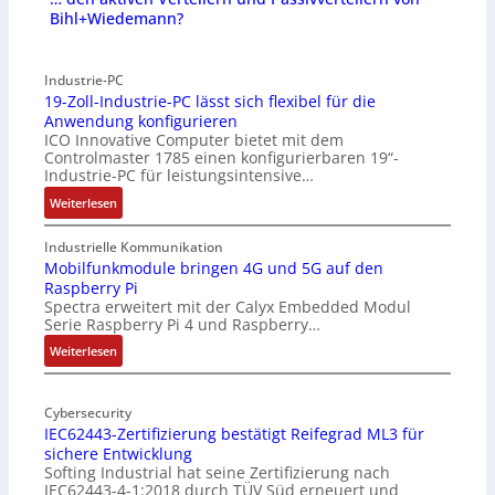
Bihl+Wiedemann?
Industrie-PC
19-Zoll-Industrie-PC lässt sich flexibel für die
Anwendung konfigurieren
ICO Innovative Computer bietet mit dem
Controlmaster 1785 einen konfigurierbaren 19“-
Industrie-PC für leistungsintensive…
:
Weiterlesen
1
9
Industrielle Kommunikation
-
Mobilfunkmodule bringen 4G und 5G auf den
Raspberry Pi
Z
Spectra erweitert mit der Calyx Embedded Modul
o
Serie Raspberry Pi 4 und Raspberry…
l
l
:
Weiterlesen
-
M
I
o
n
Cybersecurity
b
IEC62443-Zertifizierung bestätigt Reifegrad ML3 für
d
i
sichere Entwicklung
u
l
Softing Industrial hat seine Zertifizierung nach
s
f
IEC62443-4-1:2018 durch TÜV Süd erneuert und