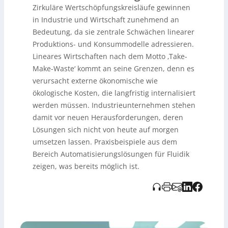
Zirkuläre Wertschöpfungskreisläufe gewinnen
Ventilgehäusen (
TubeValve Body
) mit deutlich
geringerer thermischer Masse und rund 50% weniger
in Industrie und Wirtschaft zunehmend an
CO₂-Emissionen in der Herstellung sowie durch schnell
Bedeutung, da sie zentrale Schwächen linearer
reagierende Sensorik wie den Durchflussmesser
Produktions- und Konsummodelle adressieren.
Flowave
, der in Batch-Prozessen
Lineares Wirtschaften nach dem Motto ‚Take-
Produkt-/Reinigungsphasen in Millisekunden erkennt
und so z. B. in der Shampoo-Produktion über zwei Drittel
Make-Waste‘ kommt an seine Grenzen, denn es
Ausschuss reduziert. Zudem werden neue,
verursacht externe ökonomische wie
„regenerative“ Branchenfelder beschrieben (New
ökologische Kosten, die langfristig internalisiert
Food/Algen, Bioreaktoren für kultivierte Proteine,
werden müssen. Industrieunternehmen stehen
Wasserstofftechnologie), in denen passende
Komponenten und Prozess-Know-how entscheidend
damit vor neuen Herausforderungen, deren
sind. Abschließend betont der Text, dass neue
Lösungen sich nicht von heute auf morgen
Geschäftsmodelle wie „Equipment as a Service“ oder
umsetzen lassen. Praxisbeispiele aus dem
erfolgsbasierte Vergütung den Umstieg erleichtern, weil
Bereich Automatisierungslösungen für Fluidik
Hersteller Komponenten im Besitz behalten und
Wiederverwendung bzw. Aufbereitung besser steuern
zeigen, was bereits möglich ist.
können.