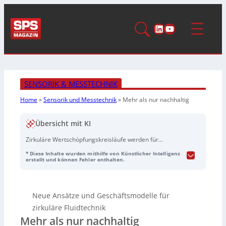
LinkedIn
YouTube
SENSORIK & MESSTECHNIK
Home
»
Sensorik und Messtechnik
»
Mehr als
nur nachhaltig
Übersicht mit KI
Zirkuläre Wertschöpfungskreisläufe werden für
Industrieunternehmen wichtiger, weil lineares „Take,
* Diese Inhalte wurden mithilfe von Künstlicher Intelligenz
Make, Waste“ langfristig hohe ökologische und
erstellt und können Fehler enthalten.
ökonomische Folgekosten verursacht. Der Beitrag zeigt
anhand von Praxisbeispielen aus der Fluidtechnik, wie
sich Ressourcen- und Energieeinsatz in Prozessen
Neue Ansätze und Geschäftsmodelle für
senken und Ausschuss vermeiden lassen: durch
datenbasierte Ventildiagnose (
Valve Insight
) zur
zirkuläre Fluidtechnik
frühzeitigen Fehlererkennung ohne Zusatzbauteile,
Mehr als nur nachhaltig
durch materialsparende Rohrumform-Fertigung von