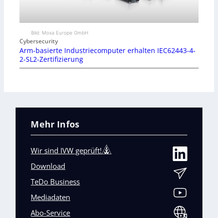
Bild: Moxa Europe GmbH
Cybersecurity
Arm-basierte Industriecomputer erhalten IEC62443-4-
2-SL2-Zertifizierung
Mehr Infos
Wir sind IVW geprüft!
Download
TeDo Business
Mediadaten
Abo-Service