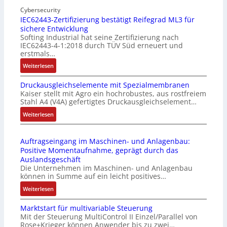
o
n
Cybersecurity
b
IEC62443-Zertifizierung bestätigt Reifegrad ML3 für
d
i
sichere Entwicklung
u
l
Softing Industrial hat seine Zertifizierung nach
s
f
IEC62443-4-1:2018 durch TÜV Süd erneuert und
t
u
erstmals…
r
n
:
Weiterlesen
i
k
I
e
m
Druckausgleichselemente mit Spezialmembranen
E
-
o
Kaiser stellt mit Agro ein hochrobustes, aus rostfreiem
C
P
d
Stahl A4 (V4A) gefertigtes Druckausgleichselement…
6
C
u
2
:
Weiterlesen
l
l
4
D
ä
e
4
r
s
b
Auftragseingang im Maschinen- und Anlagenbau:
3
u
s
r
Positive Momentaufnahme, geprägt durch das
-
c
t
i
Auslandsgeschäft
Z
k
s
n
Die Unternehmen im Maschinen- und Anlagenbau
e
a
i
g
können in Summe auf ein leicht positives…
r
u
c
e
:
Weiterlesen
t
s
h
n
A
i
g
f
4
Marktstart für multivariable Steuerung
u
f
l
l
G
Mit der Steuerung MultiControl II Einzel/Parallel von
f
i
e
e
u
Rose+Krieger können Anwender bis zu zwei…
t