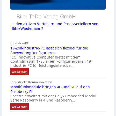
Bild: TeDo Verlag GmbH
… den aktiven Verteilern und Passivverteilern von
Bihl+Wiedemann?
Industrie-PC
19-Zoll-Industrie-PC lässt sich flexibel für die
Anwendung konfigurieren
ICO Innovative Computer bietet mit dem
Controlmaster 1785 einen konfigurierbaren 19“-
Industrie-PC für leistungsintensive…
:
Weiterlesen
1
9
Industrielle Kommunikation
-
Mobilfunkmodule bringen 4G und 5G auf den
Raspberry Pi
Z
Spectra erweitert mit der Calyx Embedded Modul
o
Serie Raspberry Pi 4 und Raspberry…
l
l
:
Weiterlesen
-
M
I