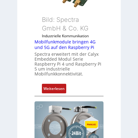
n
l
d
m
u
e
Bild: Spectra
s
m
GmbH & Co. KG
t
b
r
Industrielle Kommunikation
r
Mobilfunkmodule bringen 4G
i
a
und 5G auf den Raspberry Pi
e
n
Spectra erweitert mit der Calyx
-
e
Embedded Modul Serie
P
n
Raspberry Pi 4 und Raspberry Pi
C
5 um industrielle
Mobilfunkkonnektivität.
l
ä
s
:
Weiterlesen
s
M
t
o
s
b
i
i
c
l
h
f
f
u