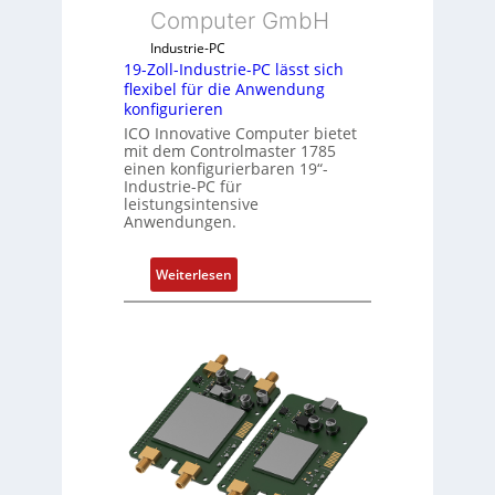
Computer GmbH
i
c
Industrie-PC
h
19-Zoll-Industrie-PC lässt sich
flexibel für die Anwendung
s
konfigurieren
e
ICO Innovative Computer bietet
l
mit dem Controlmaster 1785
e
einen konfigurierbaren 19“-
m
Industrie-PC für
leistungsintensive
e
Anwendungen.
n
t
:
Weiterlesen
e
1
m
9
i
-
t
Z
S
o
p
l
e
l
z
-
i
I
a