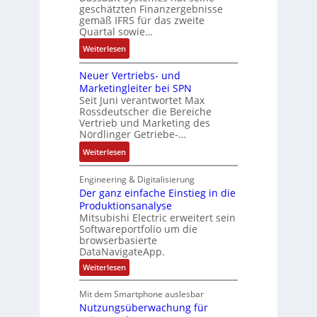
a
d
geschätzten Finanzergebnisse
u
d
y
u
gemäß IFRS für das zweite
e
l
e
s
Quartal sowie…
:
r
a
r
t
P
F
:
t
Weiterlesen
e
o
a
D
i
m
s
b
Neuer Vertriebs- und
a
o
t
i
r
Marketingleiter bei SPN
s
n
e
t
Seit Juni verantwortet Max
i
s
c
Rossdeutscher die Bereiche
i
k
a
h
Vertrieb und Marketing des
v
u
Nördlinger Getriebe-…
n
e
l
i
:
Weiterlesen
M
t
k
N
o
S
-
e
m
Engineering & Digitalisierung
y
G
u
Der ganz einfache Einstieg in die
e
s
e
Produktionsanalyse
e
n
t
s
Mitsubishi Electric erweitert sein
r
t
è
Softwareportfolio um die
c
V
a
m
browserbasierte
h
e
u
e
DataNavigateApp.
ä
r
f
s
:
Weiterlesen
f
t
n
D
:
t
r
e
a
Q
Mit dem Smartphone auslesbar
s
r
i
h
2
Nutzungsüberwachung für
g
f
e
m
a
-