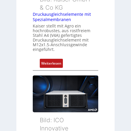
& Co KG
Druckausgleichselemente mit
Spezialmembranen
Kaiser stellt mit Agro ein
hochrobustes, aus rostfreiem
Stahl A4 (V4A) gefertigtes
Druckausgleichselement mit
M12x1.5-Anschlussgewinde
eingeführt.
:
Weiterlesen
D
r
u
c
k
a
u
s
g
Bild: ICO
l
Innovative
e