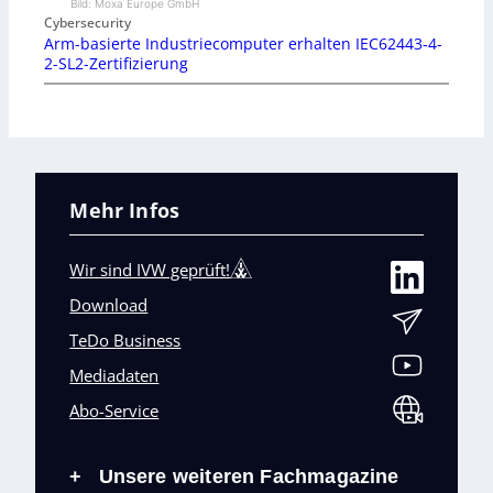
Bild: Moxa Europe GmbH
Cybersecurity
Arm-basierte Industriecomputer erhalten IEC62443-4-
2-SL2-Zertifizierung
Mehr Infos
Wir sind IVW geprüft!
Download
TeDo Business
Mediadaten
Abo-Service
Unsere weiteren Fachmagazine
+