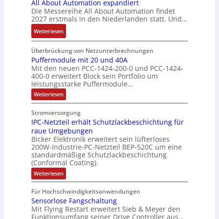
All About Automation expandiert
S
i
h
t
n
g
h
Die Messereihe All About Automation findet
y
s
t
a
d
e
r
2027 erstmals in den Niederlanden statt. Und…
s
2
S
u
M
b
e
t
0
:
Weiterlesen
t
f
a
n
r
e
3
A
r
n
r
i
z
m
6
l
Überbrückung von Netzunterbrechnungen
u
a
k
s
u
e
f
l
Puffermodule mit 20 und 40A
k
h
e
s
m
Mit den neuen PCC-1424-200-0 und PCC-1424-
e
A
t
m
t
e
V
400-0 erweitert Block sein Portfolio um
h
b
u
e
i
b
o
leistungsstarke Puffermodule…
l
o
r
,
n
e
r
:
Weiterlesen
e
u
g
g
s
s
P
n
t
e
l
u
t
t
Stromversorgung
4
A
f
p
e
ä
a
IPC-Netzteil erhält Schutzlackbeschichtung für
f
,
u
r
i
t
e
n
raue Umgebungen
3
t
ä
t
r
i
d
Bicker Elektronik erweitert sein lüfterloses
m
M
o
g
e
g
200W-Industrie-PC-Netzteil BEP-520C um eine
d
o
i
m
t
r
standardmäßige Schutzlackbeschichtung
e
d
e
l
a
(Conformal Coating).
u
d
b
n
s
l
l
t
u
e
:
J
Weiterlesen
V
e
i
i
I
r
i
a
m
D
P
o
o
i
c
S
Für Hochschwindigkeitsanwendungen
h
C
M
t
n
n
h
P
Sensorlose Fangschaltung
-
r
A
2
e
N
e
Mit Flying Restart erweitert Sieb & Meyer den
d
N
0
e
E
e
Funktionsumfang seiner Drive Controller aus…
n
x
u
a