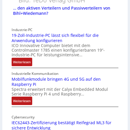
Bild: TeDo Verlag GmbH
… den aktiven Verteilern und Passivverteilern von
Bihl+Wiedemann?
Industrie-PC
19-Zoll-Industrie-PC lässt sich flexibel für die
Anwendung konfigurieren
ICO Innovative Computer bietet mit dem
Controlmaster 1785 einen konfigurierbaren 19“-
Industrie-PC für leistungsintensive…
:
Weiterlesen
1
9
Industrielle Kommunikation
-
Mobilfunkmodule bringen 4G und 5G auf den
Raspberry Pi
Z
Spectra erweitert mit der Calyx Embedded Modul
o
Serie Raspberry Pi 4 und Raspberry…
l
l
:
Weiterlesen
-
M
I
o
n
Cybersecurity
b
IEC62443-Zertifizierung bestätigt Reifegrad ML3 für
d
i
sichere Entwicklung
u
l