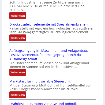
Softing Industrial hat seine Zertifizierung nach
s
f
IEC62443-4-1:2018 durch TÜV Süd erneuert und
t
u
erstmals…
r
n
:
Weiterlesen
i
k
I
e
m
Druckausgleichselemente mit Spezialmembranen
E
-
o
Kaiser stellt mit Agro ein hochrobustes, aus rostfreiem
C
P
d
Stahl A4 (V4A) gefertigtes Druckausgleichselement…
6
C
u
2
:
Weiterlesen
l
l
4
D
ä
e
4
r
s
b
Auftragseingang im Maschinen- und Anlagenbau:
3
u
s
r
Positive Momentaufnahme, geprägt durch das
-
c
t
i
Auslandsgeschäft
Z
k
s
n
Die Unternehmen im Maschinen- und Anlagenbau
e
a
i
g
können in Summe auf ein leicht positives…
r
u
c
e
:
Weiterlesen
t
s
h
n
A
i
g
f
4
Marktstart für multivariable Steuerung
u
f
l
l
G
Mit der Steuerung MultiControl II Einzel/Parallel von
f
i
e
e
u
Rose+Krieger können Anwender bis zu zwei…
t
z
i
x
n
r
:
Weiterlesen
i
c
i
d
a
M
e
h
b
5
Drahtlose Integration von AGV und Robotik
g
a
r
s