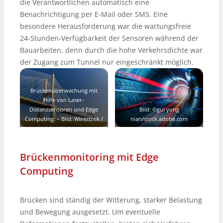
die Verantwortlichen automatisch eine
Benachrichtigung per E-Mail oder SMS. Eine
besondere Herausforderung war die wartungsfreie
24-Stunden-Verfügbarkeit der Sensoren während der
Bauarbeiten, denn durch die hohe Verkehrsdichte war
der Zugang zum Tunnel nur eingeschränkt möglich.
Brückenüberwachung mit
Hilfe von Laser-
Distanzsensoren und Edge
Bild: ©gui yong
Computing.
–
Bild: Wirestock /
nian/stock.adobe.com
www.istockphoto.com
Brückenmonitoring mit Edge
Computing
Brücken sind ständig der Witterung, starker Belastung
und Bewegung ausgesetzt. Um eventuelle