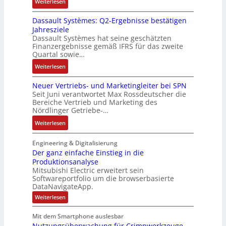
:
Weiterlesen
ü
e
n
n
R
c
r
-
d
Dassault Systèmes: Q2-Ergebnisse bestätigen
o
k
t
K
A
Jahresziele
s
g
r
i
n
Dassault Systèmes hat seine geschätzten
e
r
i
t
l
Finanzergebnisse gemäß IFRS für das zweite
S
a
a
E
Quartal sowie…
a
y
t
n
n
g
:
Weiterlesen
s
d
g
c
e
D
t
e
u
o
n
Neuer Vertriebs- und Marketingleiter bei SPN
a
e
r
l
d
b
Seit Juni verantwortet Max Rossdeutscher die
s
m
F
a
e
Bereiche Vertrieb und Marketing des
a
s
t
a
t
Nördlinger Getriebe-…
r
u
a
e
b
i
:
:
Weiterlesen
u
c
r
o
P
N
l
h
i
n
o
e
Engineering & Digitalisierung
t
n
k
s
u
Der ganz einfache Einstieg in die
S
i
i
Produktionsanalyse
e
y
k
Mitsubishi Electric erweitert sein
t
r
s
-
Softwareportfolio um die browserbasierte
i
V
t
G
DataNavigateApp.
v
e
è
e
:
Weiterlesen
e
r
m
s
D
M
t
e
e
c
Mit dem Smartphone auslesbar
o
r
r
s
h
Nutzungsüberwachung für Crimpwerkzeuge
g