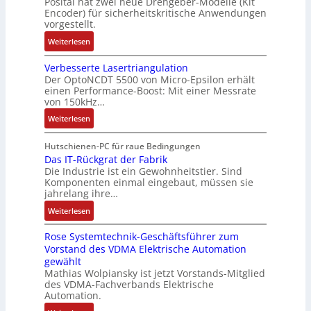
Posital hat zwei neue Drehgeber-Modelle (Kit
r
M
o
o
Encoder) für sicherheitskritische Anwendungen
f
a
i
m
t
vorgestellt.
ü
g
l
a
i
r
:
Weiterlesen
s
l
t
k
s
B
e
i
i
i
Verbesserte Lasertriangulation
a
i
o
o
Der OptoNCDT 5500 von Micro-Epsilon erhält
c
t
n
n
n
einen Performance-Boost: Mit einer Messrate
h
t
g
e
e
von 150kHz…
e
e
a
n
x
:
r
Weiterlesen
r
n
A
p
V
e
i
g
r
a
e
E
Hutschienen-PC für raue Bedingungen
e
i
b
n
r
Das IT-Rückgrat der Fabrik
n
l
m
e
d
Die Industrie ist ein Gewohnheitstier. Sind
b
t
o
M
i
i
Komponenten einmal eingebaut, müssen sie
e
w
s
a
t
e
jahrelang ihre…
s
i
e
s
s
r
:
s
Weiterlesen
c
M
c
k
t
D
e
k
u
h
r
Rose Systemtechnik-Geschäftsführer zum
a
r
l
l
i
ä
Vorstand des VDMA Elektrische Automation
s
t
u
t
n
f
gewählt
I
e
n
i
e
t
Mathias Wolpiansky ist jetzt Vorstands-Mitglied
T
L
g
t
n
e
des VDMA-Fachverbands Elektrische
-
a
u
-
Automation.
R
s
r
u