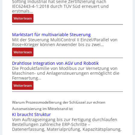
Softing Industrial hat seine Zertifizierung nach
a
IEC62443-4-1:2018 durch TÜV Süd erneuert und
c
erstmals…
h
:
Weiterlesen
e
I
S
E
e
Marktstart für multivariable Steuerung
C
n
Mit der Steuerung MultiControl II Einzel/Parallel von
6
s
Rose+Krieger können Anwender bis zu zwei…
2
o
:
Weiterlesen
4
r
M
4
-
Drahtlose Integration von AGV und Robotik
a
3
I
Die Produktfamilie von Modibus zur Vernetzung von
r
-
n
Maschinen- und Anlagensteuerungen ermöglicht die
k
Z
t
Fernwartung…
t
e
e
:
Weiterlesen
s
r
g
D
t
t
r
r
a
i
a
Warum Prozessmodellierung der Schlüssel zur echten
a
r
f
t
h
Automatisierung im Mittelstand ist
t
i
i
KI braucht Struktur
t
f
z
o
Vom Auftragseingang bis zur Fertigung durchlaufen
l
ü
i
n
Bestellungen zahlreiche ERP-Schritte –
o
r
e
i
Datenerfassung, Materialprüfung, Kapazitätsplanung.
s
m
r
n
…