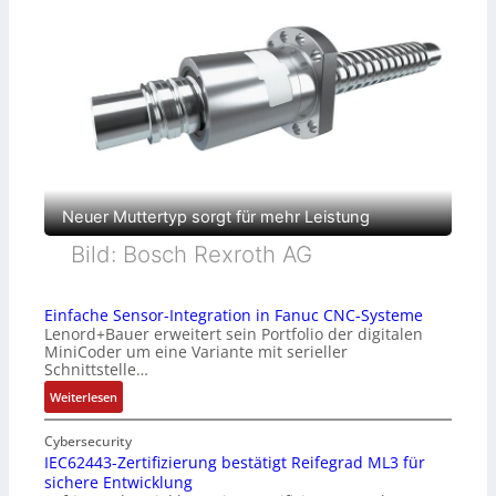
Neuer Muttertyp sorgt für mehr Leistung
Bild: Bosch Rexroth AG
Einfache Sensor-Integration in Fanuc CNC-Systeme
Lenord+Bauer erweitert sein Portfolio der digitalen
MiniCoder um eine Variante mit serieller
Schnittstelle…
:
Weiterlesen
E
i
Cybersecurity
n
IEC62443-Zertifizierung bestätigt Reifegrad ML3 für
sichere Entwicklung
f