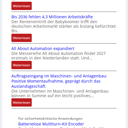
e
u
u
F
:
Weiterlesen
I
l
n
a
K
n
t
g
n
Bis 2036 fehlen 4,3 Millionen Arbeitskräfte
I
t
i
b
u
Der Renteneintritt der Babyboomer trifft den
b
e
v
e
c
deutschen Arbeitsmarkt stärker als bislang befürchtet:
r
g
a
Bis…
s
C
a
r
r
t
N
:
Weiterlesen
u
a
i
ä
C
B
c
t
a
t
-
All About Automation expandiert
i
h
i
b
i
S
Die Messereihe All About Automation findet 2027
s
t
o
l
g
erstmals in den Niederlanden statt. Und…
y
2
S
n
e
t
s
0
:
Weiterlesen
t
v
S
R
t
3
A
r
o
t
e
e
Auftragseingang im Maschinen- und Anlagenbau:
6
l
u
n
e
i
m
Positive Momentaufnahme, geprägt durch das
f
l
k
A
u
f
e
Auslandsgeschäft
e
A
t
G
e
e
Die Unternehmen im Maschinen- und Anlagenbau
h
b
u
V
r
können in Summe auf ein leicht positives…
g
l
o
r
u
u
r
:
Weiterlesen
e
u
n
n
a
A
n
t
d
g
d
u
4
A
R
M
Für sicherheitskritische Anwendungen
f
,
u
o
L
Batterielose Multiturn-Kit Encoder
t
3
t
b
3