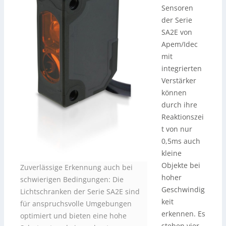
Sensoren
der Serie
SA2E von
Apem/Idec
mit
integrierten
Verstärker
können
durch ihre
Reaktionszei
t von nur
0,5ms auch
kleine
Objekte bei
Zuverlässige Erkennung auch bei
hoher
schwierigen Bedingungen: Die
Geschwindig
Lichtschranken der Serie SA2E sind
keit
für anspruchsvolle Umgebungen
erkennen. Es
optimiert und bieten eine hohe
stehen vier