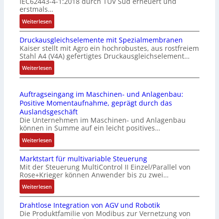
IEC62443-4-1:2018 durch TÜV Süd erneuert und
t
u
erstmals…
r
n
:
Weiterlesen
i
k
I
e
m
Druckausgleichselemente mit Spezialmembranen
E
-
o
Kaiser stellt mit Agro ein hochrobustes, aus rostfreiem
C
P
d
Stahl A4 (V4A) gefertigtes Druckausgleichselement…
6
C
u
2
:
Weiterlesen
l
l
4
D
ä
e
4
r
s
b
Auftragseingang im Maschinen- und Anlagenbau:
3
u
s
r
Positive Momentaufnahme, geprägt durch das
-
c
t
i
Auslandsgeschäft
Z
k
s
n
Die Unternehmen im Maschinen- und Anlagenbau
e
a
i
g
können in Summe auf ein leicht positives…
r
u
c
e
:
Weiterlesen
t
s
h
n
A
i
g
f
4
Marktstart für multivariable Steuerung
u
f
l
l
G
Mit der Steuerung MultiControl II Einzel/Parallel von
f
i
e
e
u
Rose+Krieger können Anwender bis zu zwei…
t
z
i
x
n
r
:
Weiterlesen
i
c
i
d
a
M
e
h
b
5
Drahtlose Integration von AGV und Robotik
g
a
r
s
e
G
Die Produktfamilie von Modibus zur Vernetzung von
s
r
u
e
l
a