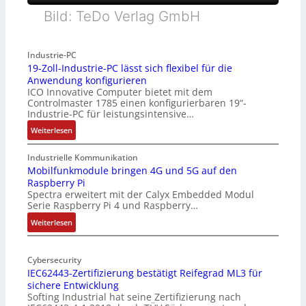
Bild: TeDo Verlag GmbH
Industrie-PC
19-Zoll-Industrie-PC lässt sich flexibel für die
Anwendung konfigurieren
ICO Innovative Computer bietet mit dem
Controlmaster 1785 einen konfigurierbaren 19“-
Industrie-PC für leistungsintensive…
:
Weiterlesen
1
9
Industrielle Kommunikation
-
Mobilfunkmodule bringen 4G und 5G auf den
Raspberry Pi
Z
Spectra erweitert mit der Calyx Embedded Modul
o
Serie Raspberry Pi 4 und Raspberry…
l
l
:
Weiterlesen
-
M
I
o
n
Cybersecurity
b
IEC62443-Zertifizierung bestätigt Reifegrad ML3 für
d
i
sichere Entwicklung
u
l
Softing Industrial hat seine Zertifizierung nach
s
f