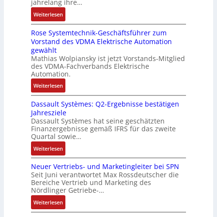
jahrelang ihre…
s
i
e
s
s
r
:
s
Weiterlesen
c
M
c
k
t
D
e
k
u
h
r
Rose Systemtechnik-Geschäftsführer zum
a
r
l
l
i
ä
Vorstand des VDMA Elektrische Automation
s
t
u
t
n
f
gewählt
I
e
n
i
e
t
Mathias Wolpiansky ist jetzt Vorstands-Mitglied
T
L
g
t
n
e
des VDMA-Fachverbands Elektrische
-
a
u
-
Automation.
R
s
r
u
:
Weiterlesen
ü
e
n
n
R
c
r
-
d
Dassault Systèmes: Q2-Ergebnisse bestätigen
o
k
t
K
A
Jahresziele
s
g
r
i
n
Dassault Systèmes hat seine geschätzten
e
r
i
t
l
Finanzergebnisse gemäß IFRS für das zweite
S
a
a
E
Quartal sowie…
a
y
t
n
n
g
:
Weiterlesen
s
d
g
c
e
D
t
e
u
o
n
Neuer Vertriebs- und Marketingleiter bei SPN
a
e
r
l
d
b
Seit Juni verantwortet Max Rossdeutscher die
s
m
F
a
e
Bereiche Vertrieb und Marketing des
a
s
t
a
t
Nördlinger Getriebe-…
r
u
a
e
b
i
:
:
Weiterlesen
u
c
r
o
P
N
l
h
i
n