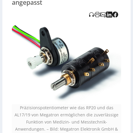
angepasst
Zudem stehen verschiedene Anschlussoptionen wie
Litzen, Steckverbinder oder konfektionierte Kabel zur
Wahl. Hinweis: Die Audioaufnahme wurde KI-generiert
und vom Tedo Verlag bereitgestellt.
Präzisionspotentiometer wie das RP20 und das
AL17/19 von Megatron ermöglichen die zuverlässige
Funktion von Medizin- und Messtechnik-
Anwendungen. – Bild: Megatron Elektronik GmbH &