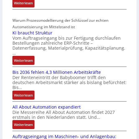
:
Weiterlesen
s
r
g
D
t
t
r
r
a
i
a
Warum Prozessmodellierung der Schlüssel zur echten
a
r
f
t
h
Automatisierung im Mittelstand ist
t
i
i
KI braucht Struktur
t
f
z
o
Vom Auftragseingang bis zur Fertigung durchlaufen
l
ü
i
n
Bestellungen zahlreiche ERP-Schritte –
o
r
e
i
Datenerfassung, Materialprüfung, Kapazitätsplanung.
s
m
r
n
…
e
u
u
F
:
Weiterlesen
I
l
n
a
K
n
t
g
n
Bis 2036 fehlen 4,3 Millionen Arbeitskräfte
I
t
i
b
u
Der Renteneintritt der Babyboomer trifft den
b
e
v
e
c
deutschen Arbeitsmarkt stärker als bislang befürchtet:
r
g
a
Bis…
s
C
a
r
r
t
N
:
Weiterlesen
u
a
i
ä
C
B
c
t
a
t
-
All About Automation expandiert
i
h
i
b
i
S
Die Messereihe All About Automation findet 2027
s
t
o
l
g
erstmals in den Niederlanden statt. Und…
y
2
S
n
e
t
s
0
:
Weiterlesen
t
v
S
R
t
3
A
r
o
t
e
e
Auftragseingang im Maschinen- und Anlagenbau:
6
l
u
n