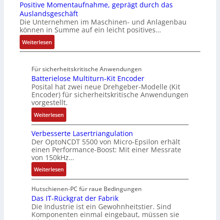
e
i
m
Positive Momentaufnahme, geprägt durch das
f
l
k
A
u
f
e
Auslandsgeschäft
e
A
t
G
e
e
Die Unternehmen im Maschinen- und Anlagenbau
h
b
u
V
r
können in Summe auf ein leicht positives…
g
l
o
r
u
u
r
:
Weiterlesen
e
u
n
n
a
A
n
t
d
g
d
u
4
A
R
M
Für sicherheitskritische Anwendungen
f
,
u
o
L
Batterielose Multiturn-Kit Encoder
t
3
t
b
3
Posital hat zwei neue Drehgeber-Modelle (Kit
r
M
o
o
Encoder) für sicherheitskritische Anwendungen
f
a
i
m
t
vorgestellt.
ü
g
l
a
i
r
:
Weiterlesen
s
l
t
k
s
B
e
i
i
i
Verbesserte Lasertriangulation
a
i
o
o
Der OptoNCDT 5500 von Micro-Epsilon erhält
c
t
n
n
n
einen Performance-Boost: Mit einer Messrate
h
t
g
e
e
von 150kHz…
e
e
a
n
x
:
r
Weiterlesen
r
n
A
p
V
e
i
g
r
a
e
E
Hutschienen-PC für raue Bedingungen
e
i
b
n
r
Das IT-Rückgrat der Fabrik
n
l
m
e
d
Die Industrie ist ein Gewohnheitstier. Sind
b
t
o
M
i
i
Komponenten einmal eingebaut, müssen sie
e
w
s
a
t
e