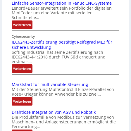
Einfache Sensor-Integration in Fanuc CNC-Systeme
Lenord+Bauer erweitert sein Portfolio der digitalen
MiniCoder um eine Variante mit serieller
Schnittstelle…
:
Weiterlesen
E
i
Cybersecurity
n
IEC62443-Zertifizierung bestätigt Reifegrad ML3 für
sichere Entwicklung
f
Softing Industrial hat seine Zertifizierung nach
a
IEC62443-4-1:2018 durch TÜV Süd erneuert und
c
erstmals…
h
:
Weiterlesen
e
I
S
E
e
Marktstart für multivariable Steuerung
C
n
Mit der Steuerung MultiControl II Einzel/Parallel von
6
s
Rose+Krieger können Anwender bis zu zwei…
2
o
:
Weiterlesen
4
r
M
4
-
Drahtlose Integration von AGV und Robotik
a
3
I
Die Produktfamilie von Modibus zur Vernetzung von
r
-
n
Maschinen- und Anlagensteuerungen ermöglicht die
k
Z
t
Fernwartung…
t
e
e