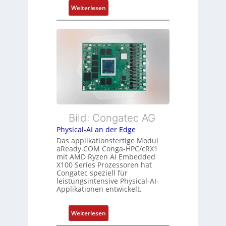
n
:
Weiterlesen
e
d
F
h
s
l
r
ü
e
L
b
x
e
e
i
i
r
b
s
w
l
t
a
e
u
c
E
n
h
t
Bild: Congatec AG
g
u
h
Physical-AI an der Edge
n
e
Das applikationsfertige Modul
g
r
aReady.COM Conga-HPC/cRX1
c
mit AMD Ryzen AI Embedded
X100 Series Prozessoren hat
a
Congatec speziell für
t
leistungsintensive Physical-AI-
-
Applikationen entwickelt.
A
r
:
Weiterlesen
c
P