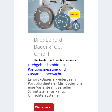
e
h
g
e
b
e
r
k
Bild: Lenord,
o
Bauer & Co.
m
GmbH
b
i
Drehzahl- und Positionssensor
n
Drehgeber kombiniert
Positionsmessung und
i
Zustandsüberwachung
e
Lenord+Bauer erweitert sein
r
Portfolio digitaler MiniCoder um
t
eine Variante mit serieller
P
Schnittstelle für Fanuc-
Umrichtersysteme.
o
s
i
:
Weiterlesen
t