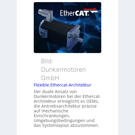
e
s
i
u
ü
t
e
b
i
r
e
o
M
r
n
u
w
s
t
a
m
t
c
e
e
h
s
r
Bild:
u
s
t
n
u
Dunkermotoren
y
g
n
GmbH
p
g
s
Flexible Ethercat-Architektur
u
o
Der duale Ansatz von
n
Dunkermotoren bei der Ethercat-
r
d
Architektur ermöglicht es OEMs,
g
die Antriebsarchitektur präzise
Z
t
auf mechanische
u
Einschränkungen,
f
s
Umgebungsbedingungen und
ü
das Systemlayout abzustimmen.
t
r
a
m