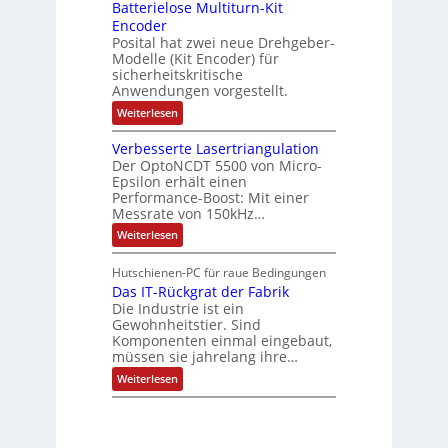
e
Batterielose Multiturn-Kit
o
s
f
r
o
Encoder
n
h
r
t
Posital hat zwei neue Drehgeber-
g
ä
l
e
Modelle (Kit Encoder) für
l
o
e
sicherheitskritische
t
s
w
S
Anwendungen vorgestellt.
e
ä
c
F
:
Weiterlesen
h
a
h
B
u
n
l
a
t
g
Verbesserte Lasertriangulation
t
t
z
s
Der OptoNCDT 5500 von Micro-
t
l
c
Epsilon erhält einen
e
a
h
Performance-Boost: Mit einer
r
c
a
i
Messrate von 150kHz…
k
l
e
b
t
:
Weiterlesen
l
e
u
V
o
s
n
e
s
c
Hutschienen-PC für raue Bedingungen
g
r
e
h
Das IT-Rückgrat der Fabrik
b
M
i
e
Die Industrie ist ein
u
c
s
l
Gewohnheitstier. Sind
h
s
t
Komponenten einmal eingebaut,
t
e
i
müssen sie jahrelang ihre…
u
r
t
n
t
:
u
Weiterlesen
g
e
D
r
f
L
a
n
ü
a
s
-
r
s
I
K
r
e
T
i