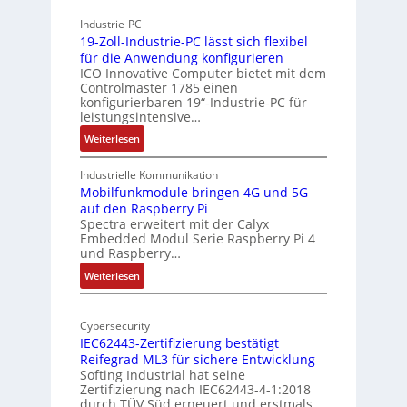
h
h
Industrie-PC
i
y
19-Zoll-Industrie-PC lässt sich flexibel
t
s
für die Anwendung konfigurieren
e
i
ICO Innovative Computer bietet mit dem
k
Controlmaster 1785 einen
c
konfigurierbaren 19“-Industrie-PC für
t
a
leistungsintensive…
u
l
:
Weiterlesen
r
-
1
A
9
Industrielle Kommunikation
I
-
Mobilfunkmodule bringen 4G und 5G
a
auf den Raspberry Pi
Z
Spectra erweitert mit der Calyx
n
o
Embedded Modul Serie Raspberry Pi 4
l
d
und Raspberry…
l
e
:
Weiterlesen
-
r
M
I
E
o
n
d
Cybersecurity
b
d
g
IEC62443-Zertifizierung bestätigt
i
u
e
Reifegrad ML3 für sichere Entwicklung
l
s
Softing Industrial hat seine
f
t
Zertifizierung nach IEC62443-4-1:2018
u
r
durch TÜV Süd erneuert und erstmals…