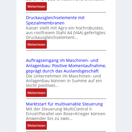
n
i
:
Weiterlesen
k
e
I
m
-
Druckausgleichselemente mit
E
o
P
Spezialmembranen
C
d
C
Kaiser stellt mit Agro ein hochrobustes,
6
u
l
aus rostfreiem Stahl A4 (V4A) gefertigtes
2
l
ä
Druckausgleichselement…
4
e
s
:
Weiterlesen
4
b
s
D
3
r
t
r
-
i
s
Auftragseingang im Maschinen- und
u
Z
n
i
Anlagenbau: Positive Momentaufnahme,
c
e
g
c
geprägt durch das Auslandsgeschäft
k
r
e
h
Die Unternehmen im Maschinen- und
a
t
Anlagenbau können in Summe auf ein
n
f
u
i
leicht positives…
4
l
s
f
G
e
:
Weiterlesen
g
i
u
x
A
l
z
n
i
Marktstart für multivariable Steuerung
u
e
i
Mit der Steuerung MultiControl II
d
b
f
i
e
Einzel/Parallel von Rose+Krieger können
5
e
t
c
Anwender bis zu zwei…
r
G
l
r
h
u
a
:
Weiterlesen
f
a
s
n
u
M
ü
g