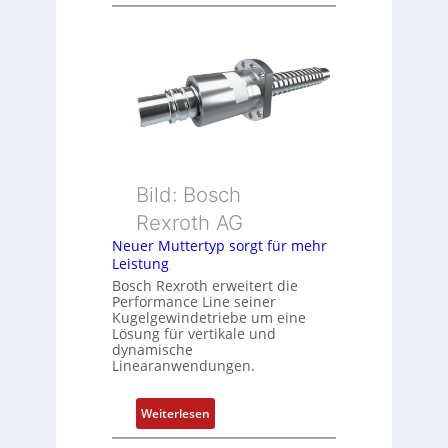
D
i
r
o
e
n
h
s
g
m
e
e
b
s
e
s
r
u
k
Bild: Bosch
n
o
Rexroth AG
g
m
Neuer Muttertyp sorgt für mehr
u
b
Leistung
n
i
Bosch Rexroth erweitert die
d
n
Performance Line seiner
Z
i
Kugelgewindetriebe um eine
u
Lösung für vertikale und
e
dynamische
s
r
Linearanwendungen.
t
t
a
P
:
Weiterlesen
n
o
N
d
s