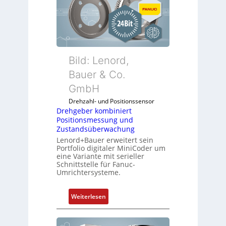
Bild: Lenord,
Bauer & Co.
GmbH
Drehzahl- und Positionssensor
Drehgeber kombiniert
Positionsmessung und
Zustandsüberwachung
Lenord+Bauer erweitert sein
Portfolio digitaler MiniCoder um
eine Variante mit serieller
Schnittstelle für Fanuc-
Umrichtersysteme.
:
Weiterlesen
D
r