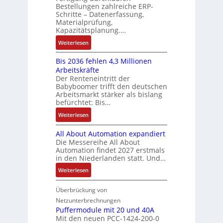
e
C
ä
Bestellungen zahlreiche ERP-
r
t
s
N
Schritte – Datenerfassung,
f
t
a
:
C
Materialprüfung,
t
r
u
Q
Kapazitätsplanung.…
-
s
i
f
2
S
:
f
Weiterlesen
e
n
-
y
K
ü
b
a
E
s
Bis 2036 fehlen 4,3 Millionen
I
h
s
h
r
t
Arbeitskräfte
b
r
-
m
g
e
Der Renteneintritt der
r
e
u
e
Babyboomer trifft den deutschen
e
m
a
r
n
,
Arbeitsmarkt stärker als bislang
b
e
u
z
d
befürchtet: Bis…
g
n
c
u
M
e
i
:
Weiterlesen
h
m
a
p
s
B
t
V
r
r
All About Automation expandiert
s
i
S
o
k
ä
Die Messereihe All About
e
s
t
r
e
Automation findet 2027 erstmals
g
b
2
r
s
in den Niederlanden statt. Und…
t
t
e
0
u
t
i
d
:
Weiterlesen
s
3
k
a
n
u
A
t
6
t
n
g
r
l
Überbrückung von
ä
f
u
d
l
c
l
t
e
Netzunterbrechnungen
r
d
e
h
A
i
h
Puffermodule mit 20 und 40A
e
i
d
b
Mit den neuen PCC-1424-200-0
g
l
s