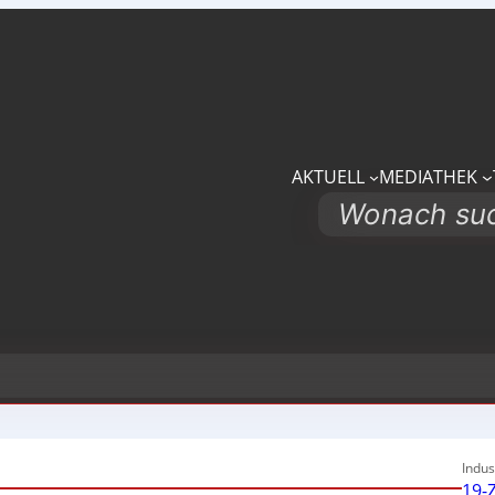
AKTUELL
MEDIATHEK
Search
Indus
19-Z