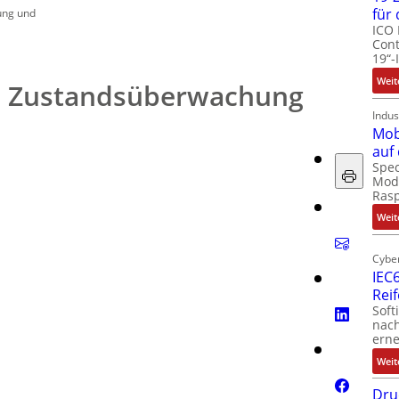
für
ung und
ICO 
Cont
19“-
Weit
 Zustandsüberwachung
Indus
Mob
auf
Spec
Modu
Ras
Weit
Cyber
IEC6
Rei
Soft
nach
erne
Weit
Dru