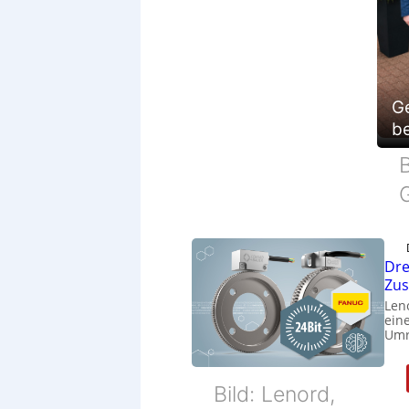
G
be
B
Dre
Zu
Len
eine
Umr
Bild: Lenord,