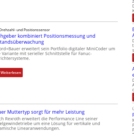
r
e
h
g
e
Drehzahl- und Positionssensor
b
hgeber kombiniert Positionsmessung und
e
standsüberwachung
r
ord+Bauer erweitert sein Portfolio digitaler MiniCoder um
k
 Variante mit serieller Schnittstelle für Fanuc-
ichtersysteme.
o
m
b
:
Weiterlesen
i
D
n
r
i
e
e
h
r
g
t
e
er Muttertyp sorgt für mehr Leistung
P
b
ch Rexroth erweitert die Performance Line seiner
o
e
elgewindetriebe um eine Lösung für vertikale und
amische Linearanwendungen.
s
r