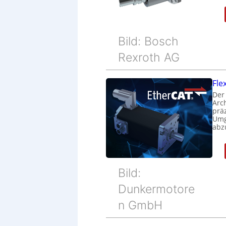
Bild: Bosch
Rexroth AG
Fle
Der
Arc
prä
Umg
abz
Bild:
Dunkermotore
n GmbH