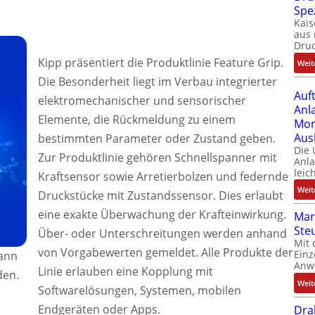
Spe
Kais
aus 
Dru
Kipp präsentiert die Produktlinie Feature Grip.
Weit
Die Besonderheit liegt im Verbau integrierter
Auf
elektromechanischer und sensorischer
Anl
Elemente, die Rückmeldung zu einem
Mom
Aus
bestimmten Parameter oder Zustand geben.
Die
Zur Produktlinie gehören Schnellspanner mit
Anl
leic
Kraftsensor sowie Arretierbolzen und federnde
Weit
Druckstücke mit Zustandssensor. Dies erlaubt
eine exakte Überwachung der Krafteinwirkung.
Mar
Ste
Über- oder Unterschreitungen werden anhand
Mit 
von Vorgabewerten gemeldet. Alle Produkte der
Einz
kann
Anw
Linie erlauben eine Kopplung mit
den.
Weit
Softwarelösungen, Systemen, mobilen
Endgeräten oder Apps.
Dra