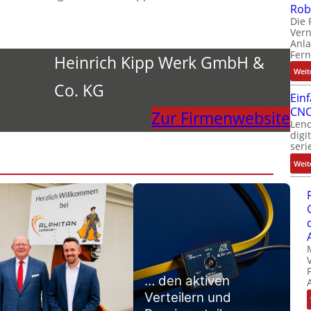
Rob
Die 
Ver
Anla
Fer
Heinrich Kipp Werk GmbH &
Weit
Co. KG
Ein
CNC
Zur Firmenwebsite
Leno
digi
seri
Weit
… den aktiven
Verteilern und