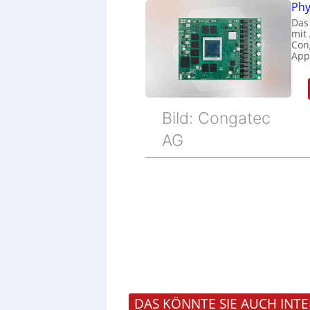
Phy
Das
mit
Cong
Appl
Bild: Congatec
AG
DAS KÖNNTE SIE AUCH INTE