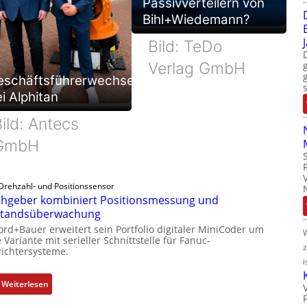
Passivverteilern von
Bihl+Wiedemann?
Bild: TeDo
Verlag GmbH
eschäftsführerwechsel
i Alphitan
ild: Antecs
GmbH
Drehzahl- und Positionssensor
hgeber kombiniert Positionsmessung und
standsüberwachung
ord+Bauer erweitert sein Portfolio digitaler MiniCoder um
 Variante mit serieller Schnittstelle für Fanuc-
ichtersysteme.
i
:
Weiterlesen
D