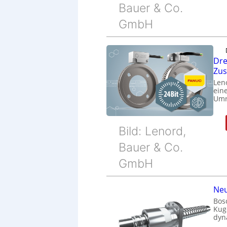
Bauer & Co.
GmbH
Dre
Zu
Len
eine
Umr
Bild: Lenord,
Bauer & Co.
GmbH
Neu
Bos
Kug
dyn