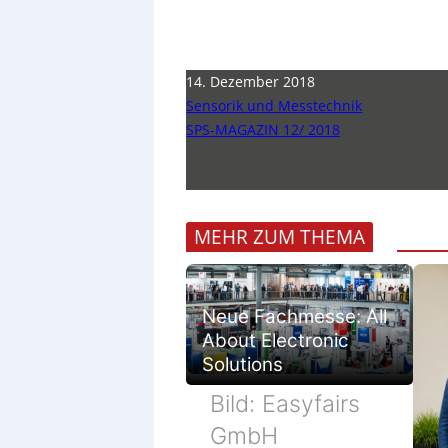
14. Dezember 2018
Sensorik und Messtechnik
SPS-MAGAZIN 12/ 2018
MEHR ZUM THEMA
Neue Fachmesse: All
About Electronic
Solutions
Bild: Easyfairs
GmbH