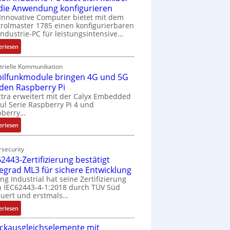
 die Anwendung konfigurieren
Innovative Computer bietet mit dem
rolmaster 1785 einen konfigurierbaren
Industrie-PC für leistungsintensive…
:
erlesen
1
9
trielle Kommunikation
ilfunkmodule bringen 4G und 5G
-
Z
 den Raspberry Pi
o
tra erweitert mit der Calyx Embedded
l Serie Raspberry Pi 4 und
l
pberry…
l
-
:
erlesen
I
M
n
o
security
d
b
2443-Zertifizierung bestätigt
u
i
fegrad ML3 für sichere Entwicklung
s
l
ing Industrial hat seine Zertifizierung
t
f
 IEC62443-4-1:2018 durch TÜV Süd
r
u
uert und erstmals…
i
n
:
erlesen
e
k
I
-
m
ckausgleichselemente mit
E