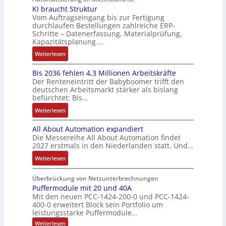
o
o
P
e
y
KI braucht Struktur
E
k
n
b
o
r
Vom Auftragseingang bis zur Fertigung
s
n
-
i
o
durchlaufen Bestellungen zahlreiche ERP-
s
V
t
t
G
Schritte – Datenerfassung, Materialprüfung,
n
t
i
e
è
w
e
Kapazitätsplanung.…
F
i
t
r
m
i
s
a
k
:
Weiterlesen
i
t
e
c
c
n
K
v
r
s
k
h
u
Bis 2036 fehlen 4,3 Millionen Arbeitskräfte
I
e
i
:
l
ä
c
Der Renteneintritt der Babyboomer trifft den
b
M
e
Q
u
f
deutschen Arbeitsmarkt stärker als bislang
C
r
o
b
2
n
t
befürchtet: Bis…
N
a
m
s
-
g
s
C
:
Weiterlesen
u
e
-
E
f
-
B
c
n
u
r
ü
All About Automation expandiert
S
i
h
t
n
g
h
Die Messereihe All About Automation findet
y
s
t
a
d
e
r
2027 erstmals in den Niederlanden statt. Und…
s
2
S
u
M
b
e
t
0
:
Weiterlesen
t
f
a
n
r
e
3
A
r
n
r
i
z
m
6
l
Überbrückung von Netzunterbrechnungen
u
a
k
s
u
e
f
l
Puffermodule mit 20 und 40A
k
h
e
s
m
Mit den neuen PCC-1424-200-0 und PCC-1424-
e
A
t
m
t
e
V
400-0 erweitert Block sein Portfolio um
h
b
u
e
i
b
o
leistungsstarke Puffermodule…
l
o
r
,
n
e
r
:
Weiterlesen
e
u