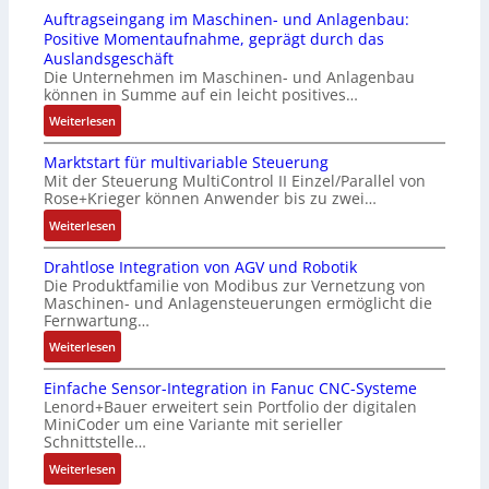
4
r
s
b
Auftragseingang im Maschinen- und Anlagenbau:
3
u
s
r
Positive Momentaufnahme, geprägt durch das
-
c
t
i
Auslandsgeschäft
Z
k
s
n
Die Unternehmen im Maschinen- und Anlagenbau
e
a
i
g
können in Summe auf ein leicht positives…
r
u
c
e
:
Weiterlesen
t
s
h
n
A
i
g
f
4
Marktstart für multivariable Steuerung
u
f
l
l
G
Mit der Steuerung MultiControl II Einzel/Parallel von
f
i
e
e
u
Rose+Krieger können Anwender bis zu zwei…
t
z
i
x
n
r
:
Weiterlesen
i
c
i
d
a
M
e
h
b
5
Drahtlose Integration von AGV und Robotik
g
a
r
s
e
G
Die Produktfamilie von Modibus zur Vernetzung von
s
r
u
e
l
a
Maschinen- und Anlagensteuerungen ermöglicht die
e
k
n
l
f
u
Fernwartung…
i
t
g
e
ü
f
:
Weiterlesen
n
s
b
m
r
d
D
g
t
e
e
d
e
Einfache Sensor-Integration in Fanuc CNC-Systeme
r
a
a
s
n
i
n
Lenord+Bauer erweitert sein Portfolio der digitalen
a
n
r
t
t
e
R
MiniCoder um eine Variante mit serieller
h
g
t
ä
e
A
Schnittstelle…
a
t
i
f
t
m
n
s
:
Weiterlesen
l
m
ü
i
i
w
p
E