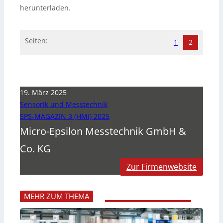
herunterladen.
Seiten:
1
2
19. März 2025
Sensorik und Messtechnik
SPS-MAGAZIN 3 (HMI) 2025
Micro-Epsilon Messtechnik GmbH &
Co. KG
Zur Firmenwebsite
MEHR ZUM THEMA