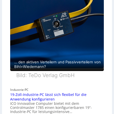
… den aktiven Verteilern und Passivverteilern von
Bihl+Wiedemann?
Bild: TeDo Verlag GmbH
Industrie-PC
19-Zoll-Industrie-PC lässt sich flexibel für die
Anwendung konfigurieren
ICO Innovative Computer bietet mit dem
Controlmaster 1785 einen konfigurierbaren 19“-
Industrie-PC für leistungsintensive…