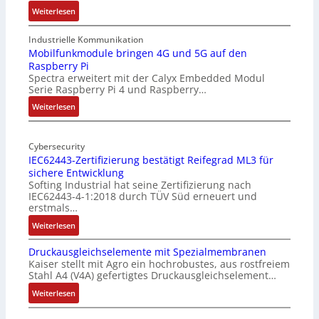
:
Weiterlesen
1
9
Industrielle Kommunikation
-
Mobilfunkmodule bringen 4G und 5G auf den
Raspberry Pi
Z
Spectra erweitert mit der Calyx Embedded Modul
o
Serie Raspberry Pi 4 und Raspberry…
l
l
:
Weiterlesen
-
M
I
o
n
Cybersecurity
b
IEC62443-Zertifizierung bestätigt Reifegrad ML3 für
d
i
sichere Entwicklung
u
l
Softing Industrial hat seine Zertifizierung nach
s
f
IEC62443-4-1:2018 durch TÜV Süd erneuert und
t
u
erstmals…
r
n
:
Weiterlesen
i
k
I
e
m
Druckausgleichselemente mit Spezialmembranen
E
-
o
Kaiser stellt mit Agro ein hochrobustes, aus rostfreiem
C
P
d
Stahl A4 (V4A) gefertigtes Druckausgleichselement…
6
C
u
2
:
Weiterlesen
l
l
4
D
ä
e