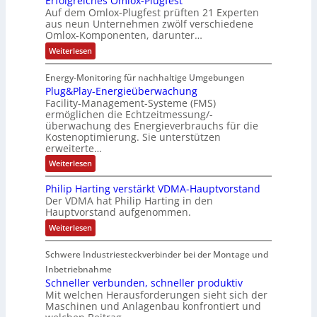
Erfolgreiches Omlox-Plugfest
a
g
h
m
n
i
I
Auf dem Omlox-Plugfest prüften 21 Experten
t
e
n
aus neun Unternehmen zwölf verschiedene
p
e
t
N
l
e
P
Omlox-Komponenten, darunter…
i
u
t
r
-
l
n
9
t
:
a
Weiterlesen
S
g
u
%
E
e
t
t
c
m
g
r
d
e
r
Energy-Monitoring für nachhaltige Umgebungen
i
h
f
F
a
h
Plug&Play-Energieüberwachung
o
e
o
i
s
e
r
l
Facility-Management-Systeme (FMS)
r
S
n
e
A
s
g
ermöglichen die Echtzeitmessung/-
e
u
h
k
n
r
t
t
überwachung des Energieverbrauchs für die
f
e
a
o
e
u
Kostenoptimierung. Sie unterstützen
t
i
p
l
m
n
r
erweiterte…
c
ä
t
b
-
h
:
Weiterlesen
g
e
e
i
N
P
e
s
l
n
n
e
Philip Harting verstärkt VDMA-Hauptvorstand
O
u
I
i
m
t
Der VDMA hat Philip Harting in den
g
l
Hauptvorstand aufgenommen.
E
e
z
&
o
P
C
r
t
:
Weiterlesen
x
l
P
6
-
t
e
a
h
P
2
y
F
i
Schwere Industriesteckverbinder bei der Montage und
i
l
-
4
l
l
l
u
Inbetriebnahme
E
i
g
4
e
e
Schneller verbunden, schneller produktiv
n
p
f
e
3
x
Mit welchen Herausforderungen sieht sich der
H
e
r
Maschinen und Anlagenbau konfrontiert und
-
a
i
s
g
r