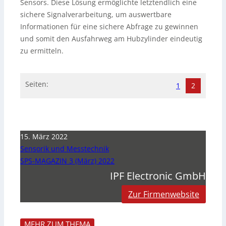
Sensors. Diese Lösung ermöglichte letztendlich eine
sichere Signalverarbeitung, um auswertbare
Informationen für eine sichere Abfrage zu gewinnen
und somit den Ausfahrweg am Hubzylinder eindeutig
zu ermitteln.
Seiten:
1
2
15. März 2022
Sensorik und Messtechnik
SPS-MAGAZIN 3 (März) 2022
IPF Electronic GmbH
Zur Firmenwebsite
MEHR ZUM THEMA