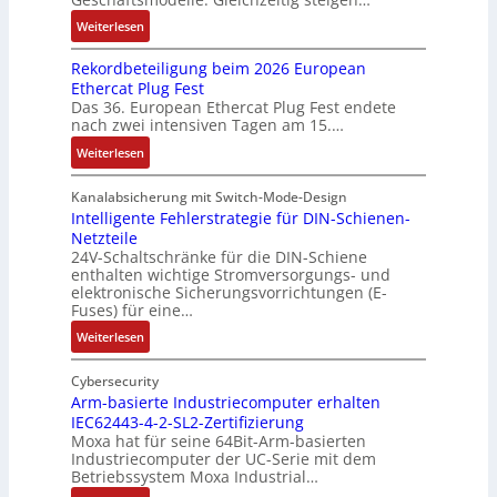
u
a
u
e
a
t
n
c
:
n
Weiterlesen
u
n
u
d
h
D
g
g
a
n
Rekordbeteiligung beim 2026 European
4
t
a
e
e
l
g
Ethercat Plug Fest
0
t
t
n
y
e
Das 36. European Ethercat Plug Fest endete
A
h
e
s
nach zwei intensiven Tagen am 15.…
n
e
n
e
r
:
r
s
Weiterlesen
e
R
m
o
d
e
i
u
Kanalabsicherung mit Switch-Mode-Design
u
k
s
v
Intelligente Fehlerstrategie für DIN-Schienen-
z
Netzteile
o
c
e
i
24V-Schaltschränke für die DIN-Schiene
r
h
r
enthalten wichtige Stromversorgungs- und
e
d
e
ä
elektronische Sicherungsvorrichtungen (E-
r
b
G
n
Fuses) für eine…
e
e
e
i
n
:
Weiterlesen
t
h
t
A
I
e
ä
ä
u
n
Cybersecurity
i
u
t
f
t
Arm-basierte Industriecomputer erhalten
l
s
b
IEC62443-4-2-SL2-Zertifizierung
w
e
i
e
e
Moxa hat für seine 64Bit-Arm-basierten
a
l
g
d
g
Industriecomputer der UC-Serie mit dem
n
l
u
e
i
Betriebssystem Moxa Industrial…
d
i
n
h
n