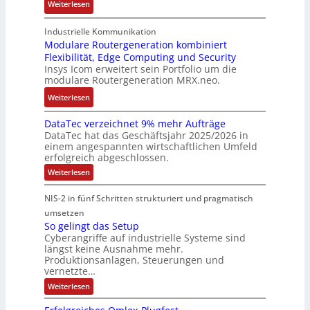
:
Weiterlesen
,
g
g
n
n
A
K
e
b
u
t
r
o
n
Industrielle Kommunikation
e
n
a
m
Modulare Routergeneration kombiniert
s
t
i
g
n
Flexibilität, Edge Computing und Security
-
t
e
m
e
d
Insys Icom erweitert sein Portfolio um die
b
e
F
2
n
e
modulare Routergeneration MRX.neo.
a
n
e
0
r
s
:
u
h
Weiterlesen
2
M
i
M
n
l
6
a
e
DataTec verzeichnet 9% mehr Aufträge
o
d
e
E
s
DataTec hat das Geschäftsjahr 2025/2026 in
r
d
S
r
u
c
einem angespannten wirtschaftlichen Umfeld
t
u
t
s
r
h
erfolgreich abgeschlossen.
e
l
ö
t
o
i
:
Weiterlesen
I
a
r
r
p
n
D
n
r
a
a
a
e
e
NIS-2 in fünf Schritten strukturiert und pragmatisch
t
d
e
n
t
a
a
umsetzen
u
R
f
e
n
T
So gelingt das Setup
s
o
ä
g
e
E
Cyberangriffe auf industrielle Systeme sind
c
t
u
l
i
t
längst keine Ausnahme mehr.
v
r
t
l
e
h
Produktionsanlagen, Steuerungen und
e
i
e
i
f
r
vernetzte…
e
z
e
r
g
ü
r
:
Weiterlesen
e
c
g
k
r
S
c
i
o
o
e
e
D
c