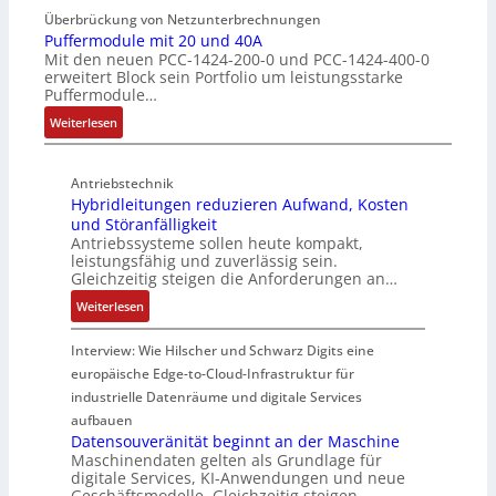
n
e
b
Überbrückung von Netzunterbrechnungen
i
d
s
Puffermodule mit 20 und 40A
e
n
Mit den neuen PCC-1424-200-0 und PCC-1424-400-0
u
c
r
s
erweitert Block sein Portfolio um leistungsstarke
k
h
w
t
Puffermodule…
t
i
a
i
:
i
Weiterlesen
c
c
e
P
v
h
h
g
u
e
t
u
i
Antriebstechnik
f
r
u
n
n
Hybridleitungen reduzieren Aufwand, Kosten
f
W
n
g
d
und Störanfälligkeit
e
e
g
f
i
Antriebssysteme sollen heute kompakt,
r
g
f
ü
e
leistungsfähig und zuverlässig sein.
m
s
ü
r
P
Gleichzeitig steigen die Anforderungen an…
o
e
r
C
r
:
Weiterlesen
d
n
r
r
o
H
u
s
a
i
d
y
Interview: Wie Hilscher und Schwarz Digits eine
l
o
u
m
u
b
europäische Edge-to-Cloud-Infrastruktur für
e
r
e
p
k
r
m
ü
U
industrielle Datenräume und digitale Services
w
t
i
i
b
m
e
i
aufbauen
d
t
e
g
Datensouveränität beginnt an der Maschine
r
o
l
2
Maschinendaten gelten als Grundlage für
r
e
k
n
e
digitale Services, KI-Anwendungen und neue
0
w
b
z
s
Geschäftsmodelle. Gleichzeitig steigen…
i