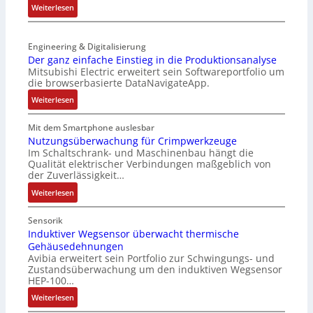
e
:
Weiterlesen
n
r
t
S
-
t
z
e
K
r
t
Engineering & Digitalisierung
n
i
i
e
Der ganz einfache Einstieg in die Produktionsanalyse
s
t
a
Mitsubishi Electric erweitert sein Softwareportfolio um
i
o
E
n
die browserbasierte DataNavigateApp.
l
r
n
g
e
:
l
Weiterlesen
c
u
r
D
o
o
l
h
e
s
Mit dem Smartphone auslesbar
d
a
ä
r
e
Nutzungsüberwachung für Crimpwerkzeuge
e
t
l
Im Schaltschrank- und Maschinenbau hängt die
g
F
r
i
Qualität elektrischer Verbindungen maßgeblich von
t
a
a
o
der Zuverlässigkeit…
S
n
n
n
c
:
z
Weiterlesen
g
h
N
e
s
u
u
i
c
Sensorik
t
t
n
Induktiver Wegsensor überwacht thermische
h
z
Gehäusedehnungen
z
f
a
Avibia erweitert sein Portfolio zur Schwingungs- und
l
u
a
l
Zustandsüberwachung um den induktiven Wegsensor
a
n
c
t
HEP-100…
c
g
h
u
:
k
Weiterlesen
s
e
n
I
b
ü
E
g