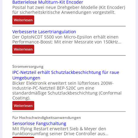
Batterielose Multiturn-Kit Encoder
Posital hat zwei neue Drehgeber-Modelle (Kit Encoder)
für sicherheitskritische Anwendungen vorgestellt.
:
Weiterlesen
B
Verbesserte Lasertriangulation
a
Der OptoNCDT 5500 von Micro-Epsilon erhält einen
t
Performance-Boost: Mit einer Messrate von 150kHz…
t
e
:
Weiterlesen
r
V
i
e
Stromversorgung
e
r
IPC-Netzteil erhält Schutzlackbeschichtung für raue
l
b
Umgebungen
o
e
Bicker Elektronik erweitert sein lüfterloses 200W-
s
s
Industrie-PC-Netzteil BEP-520C um eine
e
s
standardmäßige Schutzlackbeschichtung (Conformal
M
e
Coating).
u
r
:
Weiterlesen
l
t
I
t
e
P
Für Hochschwindigkeitsanwendungen
i
L
C
Sensorlose Fangschaltung
t
a
Mit Flying Restart erweitert Sieb & Meyer den
-
u
s
Funktionsumfang seiner Drive Controller aus…
N
r
e