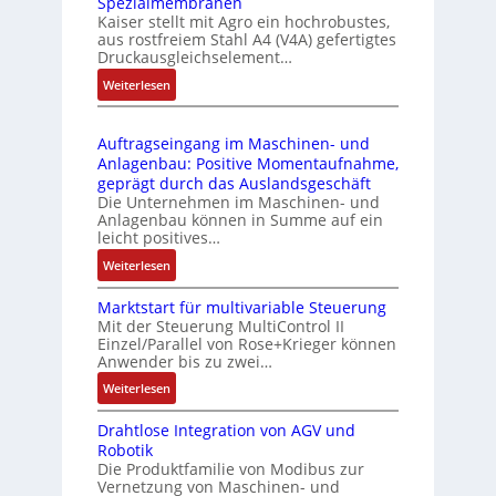
Spezialmembranen
C
d
C
Kaiser stellt mit Agro ein hochrobustes,
6
u
l
aus rostfreiem Stahl A4 (V4A) gefertigtes
2
l
ä
Druckausgleichselement…
4
e
s
:
Weiterlesen
4
b
s
D
3
r
t
r
-
i
s
Auftragseingang im Maschinen- und
u
Z
n
i
Anlagenbau: Positive Momentaufnahme,
c
e
g
c
geprägt durch das Auslandsgeschäft
k
r
e
h
Die Unternehmen im Maschinen- und
a
t
Anlagenbau können in Summe auf ein
n
f
u
i
leicht positives…
4
l
s
f
G
e
:
Weiterlesen
g
i
u
x
A
l
z
n
i
Marktstart für multivariable Steuerung
u
e
i
Mit der Steuerung MultiControl II
d
b
f
i
e
Einzel/Parallel von Rose+Krieger können
5
e
t
c
Anwender bis zu zwei…
r
G
l
r
h
u
a
:
Weiterlesen
f
a
s
n
u
M
ü
g
e
g
Drahtlose Integration von AGV und
f
a
r
s
l
b
Robotik
d
r
d
e
e
e
Die Produktfamilie von Modibus zur
e
k
i
i
m
Vernetzung von Maschinen- und
s
n
t
e
n