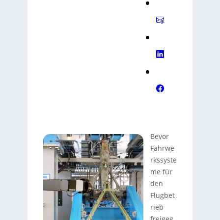
Bevor
Fahrwe
rkssyste
me für
den
Flugbet
rieb
freigeg