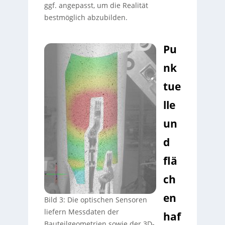
ggf. angepasst, um die Realität
bestmöglich abzubilden.
Pu
nk
tue
lle
un
d
flä
ch
en
Bild 3: Die optischen Sensoren
liefern Messdaten der
haf
Bauteilgeometrien sowie der 3D-