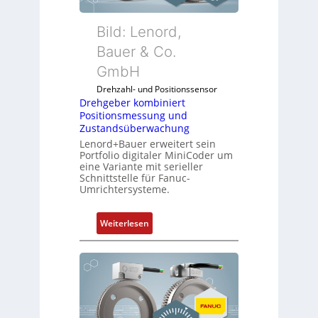
Bild: Lenord,
Bauer & Co.
GmbH
Drehzahl- und Positionssensor
Drehgeber kombiniert
Positionsmessung und
Zustandsüberwachung
Lenord+Bauer erweitert sein
Portfolio digitaler MiniCoder um
eine Variante mit serieller
Schnittstelle für Fanuc-
Umrichtersysteme.
:
Weiterlesen
D
r
e
h
g
e