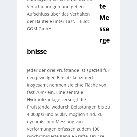
te
Verschiebungen und geben
Aufschluss über das Verhalten
Me
der Bauteile unter Last.
–
Bild:
sse
GOM GmbH
rge
bnisse
Jeder der drei Prüfstände ist speziell für
den jeweilgen Einsatz konzipiert.
Insgesamt nehmen sie eine Fläche von
fast 70m² ein. Eine zentrale
Hydraulikanlage versorgt die
Prüfstände, wodurch Belastungen bis zu
4.000psi und 560kN möglich sind. Zu
dynamischen Messung von
Verformungen erfassen zudem 100
synchronisierte Kanäle Kräfte, Drücke