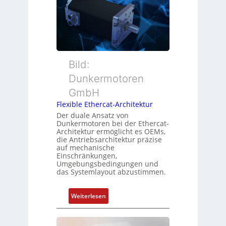
o
M
r
n
u
w
s
t
a
m
t
c
e
e
h
s
r
Bild:
u
s
t
n
u
Dunkermotoren
y
g
n
GmbH
p
g
s
Flexible Ethercat-Architektur
u
o
Der duale Ansatz von
n
Dunkermotoren bei der Ethercat-
r
d
Architektur ermöglicht es OEMs,
g
die Antriebsarchitektur präzise
Z
t
auf mechanische
u
Einschränkungen,
f
s
Umgebungsbedingungen und
ü
das Systemlayout abzustimmen.
t
r
a
m
n
:
Weiterlesen
e
d
F
h
s
l
r
ü