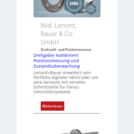
b
e
r
k
Bild: Lenord,
o
Bauer & Co.
m
GmbH
b
i
Drehzahl- und Positionssensor
n
Drehgeber kombiniert
Positionsmessung und
i
Zustandsüberwachung
e
Lenord+Bauer erweitert sein
r
Portfolio digitaler MiniCoder um
t
eine Variante mit serieller
P
Schnittstelle für Fanuc-
Umrichtersysteme.
o
s
i
:
Weiterlesen
t
D
i
r
o
e
n
h