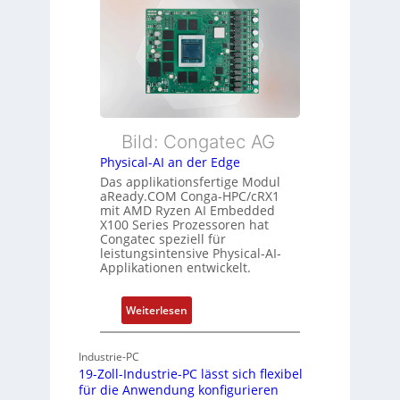
e
L
b
x
e
e
i
i
r
b
s
w
l
t
a
e
u
c
E
n
h
t
Bild: Congatec AG
g
u
h
Physical-AI an der Edge
n
e
Das applikationsfertige Modul
g
r
aReady.COM Conga-HPC/cRX1
c
mit AMD Ryzen AI Embedded
X100 Series Prozessoren hat
a
Congatec speziell für
t
leistungsintensive Physical-AI-
-
Applikationen entwickelt.
A
r
:
Weiterlesen
c
P
h
h
Industrie-PC
i
y
19-Zoll-Industrie-PC lässt sich flexibel
t
s
für die Anwendung konfigurieren
e