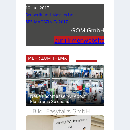
10. Juli 2017
Sensorik und Messtechnik
SPS-MAGAZIN 7/ 2017
GOM GmbH
Zur Firmenwebsite
MEHR ZUM THEMA
Neue Fachmesse: All About
Electronic Solutions
Bild: Easyfairs GmbH