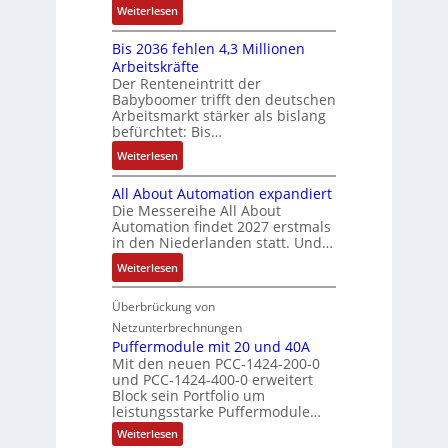
2
S
:
f
Weiterlesen
e
n
-
y
K
ü
b
a
E
s
Bis 2036 fehlen 4,3 Millionen
I
h
s
h
r
t
Arbeitskräfte
b
r
-
m
g
e
Der Renteneintritt der
r
e
u
e
Babyboomer trifft den deutschen
e
m
a
r
n
,
Arbeitsmarkt stärker als bislang
b
e
u
z
d
befürchtet: Bis…
g
n
c
u
M
e
i
:
Weiterlesen
h
m
a
p
s
B
t
V
r
r
All About Automation expandiert
s
i
S
o
k
ä
Die Messereihe All About
e
s
t
r
e
Automation findet 2027 erstmals
g
b
2
r
s
in den Niederlanden statt. Und…
t
t
e
0
u
t
i
d
:
Weiterlesen
s
3
k
a
n
u
A
t
6
t
n
g
r
l
Überbrückung von
ä
f
u
d
l
c
l
t
e
Netzunterbrechnungen
r
d
e
h
A
i
h
Puffermodule mit 20 und 40A
e
i
d
b
Mit den neuen PCC-1424-200-0
g
l
s
t
a
und PCC-1424-400-0 erweitert
o
e
e
V
Block sein Portfolio um
e
s
u
n
n
D
leistungsstarke Puffermodule…
r
A
t
J
4
M
:
b
Weiterlesen
u
A
a
,
P
A