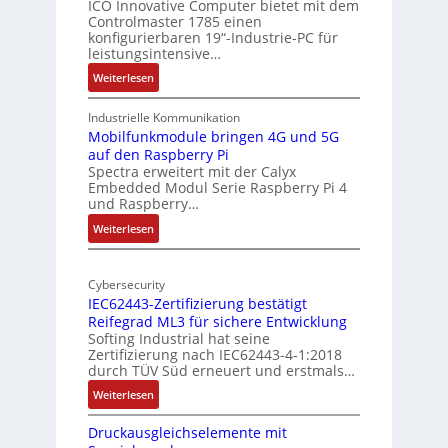
i
ICO Innovative Computer bietet mit dem
k
Controlmaster 1785 einen
c
konfigurierbaren 19“-Industrie-PC für
t
a
leistungsintensive…
u
l
:
Weiterlesen
r
-
1
A
9
Industrielle Kommunikation
I
-
Mobilfunkmodule bringen 4G und 5G
a
auf den Raspberry Pi
Z
Spectra erweitert mit der Calyx
n
o
Embedded Modul Serie Raspberry Pi 4
l
d
und Raspberry…
l
e
:
Weiterlesen
-
r
M
I
E
o
n
d
Cybersecurity
b
d
g
IEC62443-Zertifizierung bestätigt
i
u
e
Reifegrad ML3 für sichere Entwicklung
l
s
Softing Industrial hat seine
f
t
Zertifizierung nach IEC62443-4-1:2018
u
r
durch TÜV Süd erneuert und erstmals…
n
i
:
Weiterlesen
k
e
I
m
-
Druckausgleichselemente mit
E
o
P