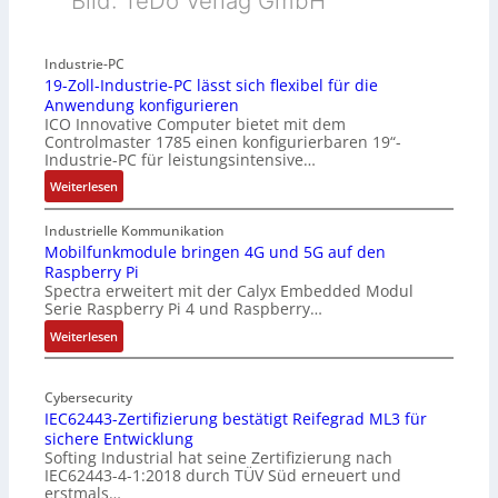
Bild: TeDo Verlag GmbH
Industrie-PC
19-Zoll-Industrie-PC lässt sich flexibel für die
Anwendung konfigurieren
ICO Innovative Computer bietet mit dem
Controlmaster 1785 einen konfigurierbaren 19“-
Industrie-PC für leistungsintensive…
:
Weiterlesen
1
9
Industrielle Kommunikation
-
Mobilfunkmodule bringen 4G und 5G auf den
Raspberry Pi
Z
Spectra erweitert mit der Calyx Embedded Modul
o
Serie Raspberry Pi 4 und Raspberry…
l
l
:
Weiterlesen
-
M
I
o
n
Cybersecurity
b
IEC62443-Zertifizierung bestätigt Reifegrad ML3 für
d
i
sichere Entwicklung
u
l
Softing Industrial hat seine Zertifizierung nach
s
f
IEC62443-4-1:2018 durch TÜV Süd erneuert und
t
u
erstmals…