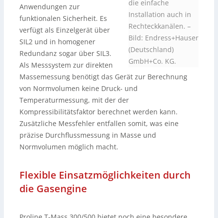
die einfache
Anwendungen zur
Installation auch in
funktionalen Sicherheit. Es
Rechteckkanälen.
–
verfügt als Einzelgerät über
Bild: Endress+Hauser
SIL2 und in homogener
(Deutschland)
Redundanz sogar über SIL3.
GmbH+Co. KG.
Als Messsystem zur direkten
Massemessung benötigt das Gerät zur Berechnung
von Normvolumen keine Druck- und
Temperaturmessung, mit der der
Kompressibilitätsfaktor berechnet werden kann.
Zusätzliche Messfehler entfallen somit, was eine
präzise Durchflussmessung in Masse und
Normvolumen möglich macht.
Flexible Einsatzmöglichkeiten durch
die Gasengine
Proline T-Mass 300/500 bietet noch eine besondere