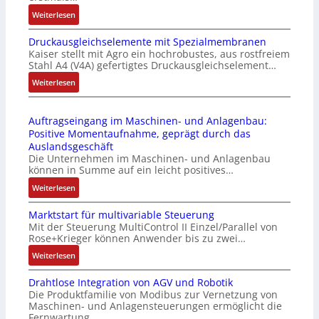
r
n
:
Weiterlesen
i
k
I
e
m
Druckausgleichselemente mit Spezialmembranen
E
-
o
Kaiser stellt mit Agro ein hochrobustes, aus rostfreiem
C
P
d
Stahl A4 (V4A) gefertigtes Druckausgleichselement…
6
C
u
2
:
Weiterlesen
l
l
4
D
ä
e
4
r
s
b
Auftragseingang im Maschinen- und Anlagenbau:
3
u
s
r
Positive Momentaufnahme, geprägt durch das
-
c
t
i
Auslandsgeschäft
Z
k
s
n
Die Unternehmen im Maschinen- und Anlagenbau
e
a
i
g
können in Summe auf ein leicht positives…
r
u
c
e
:
Weiterlesen
t
s
h
n
A
i
g
f
4
Marktstart für multivariable Steuerung
u
f
l
l
G
Mit der Steuerung MultiControl II Einzel/Parallel von
f
i
e
e
u
Rose+Krieger können Anwender bis zu zwei…
t
z
i
x
n
r
:
Weiterlesen
i
c
i
d
a
M
e
h
b
5
Drahtlose Integration von AGV und Robotik
g
a
r
s
e
G
Die Produktfamilie von Modibus zur Vernetzung von
s
r
u
e
l
a
Maschinen- und Anlagensteuerungen ermöglicht die
e
k
n
l
f
u
Fernwartung…