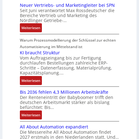
e
n
n
a
e
Neuer Vertriebs- und Marketingleiter bei SPN
a
r
n
e
r
t
A
Seit Juni verantwortet Max Rossdeutscher die
g
u
s
s
m
e
e
Bereiche Vertrieb und Marketing des
G
e
e
s
i
t
n
Nördlinger Getriebe-…
g
V
n
r
a
c
e
r
u
b
:
u
Weiterlesen
u
h
c
a
n
a
N
n
l
e
h
t
d
u
e
g
Warum Prozessmodellierung der Schlüssel zur echten
t
r
n
i
R
:
u
S
Automatisierung im Mittelstand ist
e
i
o
o
P
e
y
KI braucht Struktur
E
k
n
b
o
r
Vom Auftragseingang bis zur Fertigung
s
n
-
i
o
durchlaufen Bestellungen zahlreiche ERP-
s
V
t
t
G
Schritte – Datenerfassung, Materialprüfung,
n
t
i
e
è
w
e
Kapazitätsplanung.…
F
i
t
r
m
i
s
a
k
:
Weiterlesen
i
t
e
c
c
n
K
v
r
s
k
h
u
Bis 2036 fehlen 4,3 Millionen Arbeitskräfte
I
e
i
:
l
ä
c
Der Renteneintritt der Babyboomer trifft den
b
M
e
Q
u
f
deutschen Arbeitsmarkt stärker als bislang
C
r
o
b
2
n
t
befürchtet: Bis…
N
a
m
s
-
g
s
C
:
Weiterlesen
u
e
-
E
f
-
B
c
n
u
r
ü
All About Automation expandiert
S
i
h
t
n
g
h
Die Messereihe All About Automation findet
y
s
t
a
d
e
r
2027 erstmals in den Niederlanden statt. Und…
s
2