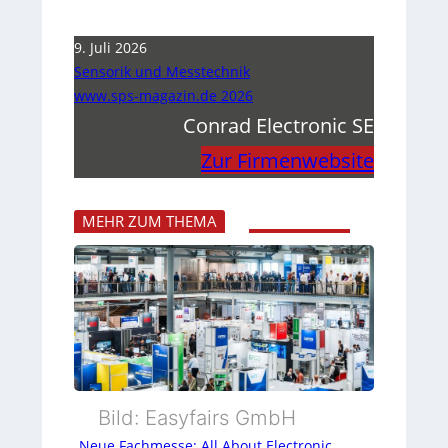
9. Juli 2026
Sensorik und Messtechnik
www.sps-magazin.de 2026
Conrad Electronic SE
Zur Firmenwebsite
MEHR ZUM THEMA
Bild: Easyfairs GmbH
Neue Fachmesse: All About Electronic