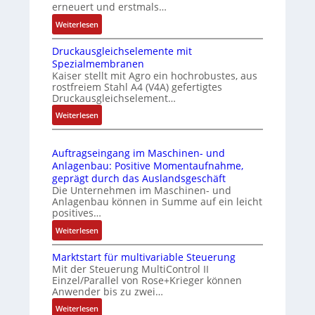
u
erneuert und erstmals…
r
n
:
Weiterlesen
i
k
I
e
m
Druckausgleichselemente mit
E
-
o
Spezialmembranen
C
P
d
Kaiser stellt mit Agro ein hochrobustes, aus
6
C
u
rostfreiem Stahl A4 (V4A) gefertigtes
2
l
l
Druckausgleichselement…
4
ä
e
:
Weiterlesen
4
s
b
D
3
s
r
r
-
t
i
Auftragseingang im Maschinen- und
u
Z
s
n
Anlagenbau: Positive Momentaufnahme,
c
e
i
g
geprägt durch das Auslandsgeschäft
k
r
c
e
Die Unternehmen im Maschinen- und
a
t
h
Anlagenbau können in Summe auf ein leicht
n
u
i
positives…
f
4
s
f
l
G
:
Weiterlesen
g
i
e
u
A
l
z
x
n
Marktstart für multivariable Steuerung
u
e
i
i
Mit der Steuerung MultiControl II
d
f
i
e
Einzel/Parallel von Rose+Krieger können
b
5
t
c
Anwender bis zu zwei…
r
e
G
r
h
u
l
a
:
Weiterlesen
a
s