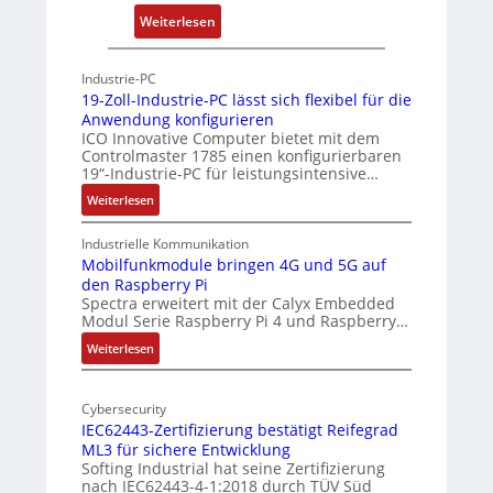
r
:
Weiterlesen
c
P
h
h
Industrie-PC
i
y
19-Zoll-Industrie-PC lässt sich flexibel für die
t
s
Anwendung konfigurieren
e
i
ICO Innovative Computer bietet mit dem
k
Controlmaster 1785 einen konfigurierbaren
c
t
19“-Industrie-PC für leistungsintensive…
a
u
:
Weiterlesen
l
r
1
-
9
Industrielle Kommunikation
A
-
Mobilfunkmodule bringen 4G und 5G auf
I
den Raspberry Pi
Z
a
Spectra erweitert mit der Calyx Embedded
o
Modul Serie Raspberry Pi 4 und Raspberry…
n
l
d
l
:
Weiterlesen
e
-
M
I
o
r
n
Cybersecurity
b
E
IEC62443-Zertifizierung bestätigt Reifegrad
d
i
d
ML3 für sichere Entwicklung
u
l
g
Softing Industrial hat seine Zertifizierung
s
f
e
nach IEC62443-4-1:2018 durch TÜV Süd
t