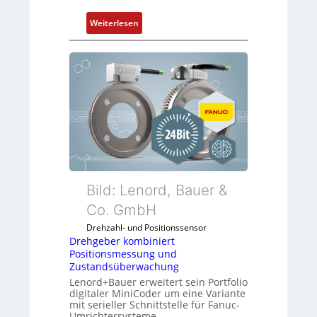
:
Weiterlesen
D
r
e
h
g
e
b
e
r
k
o
Bild: Lenord, Bauer &
m
Co. GmbH
b
Drehzahl- und Positionssensor
i
Drehgeber kombiniert
n
Positionsmessung und
i
Zustandsüberwachung
e
Lenord+Bauer erweitert sein Portfolio
r
digitaler MiniCoder um eine Variante
mit serieller Schnittstelle für Fanuc-
t
Umrichtersysteme.