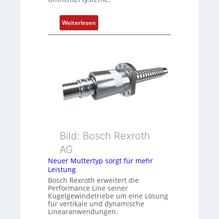
P
o
:
s
Weiterlesen
D
i
r
t
e
i
h
o
g
n
e
s
b
m
e
e
r
s
k
s
Bild: Bosch Rexroth
o
u
m
n
AG
b
g
Neuer Muttertyp sorgt für mehr
i
u
Leistung
n
n
Bosch Rexroth erweitert die
i
d
Performance Line seiner
Kugelgewindetriebe um eine Lösung
e
Z
für vertikale und dynamische
r
u
Linearanwendungen.
t
s