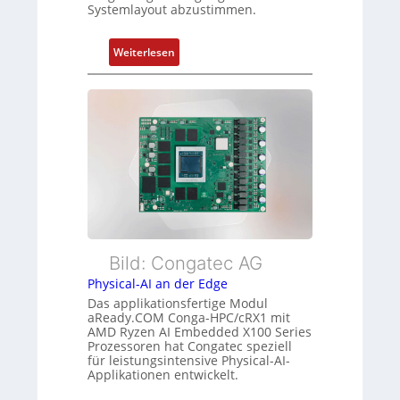
f
Systemlayout abzustimmen.
s
ü
t
r
a
:
Weiterlesen
m
n
F
e
d
l
h
s
e
r
ü
x
L
b
i
e
e
b
i
r
l
s
w
e
t
a
E
u
c
t
n
h
h
Bild: Congatec AG
g
u
e
Physical-AI an der Edge
n
r
Das applikationsfertige Modul
g
c
aReady.COM Conga-HPC/cRX1 mit
AMD Ryzen AI Embedded X100 Series
a
Prozessoren hat Congatec speziell
t
für leistungsintensive Physical-AI-
-
Applikationen entwickelt.
A