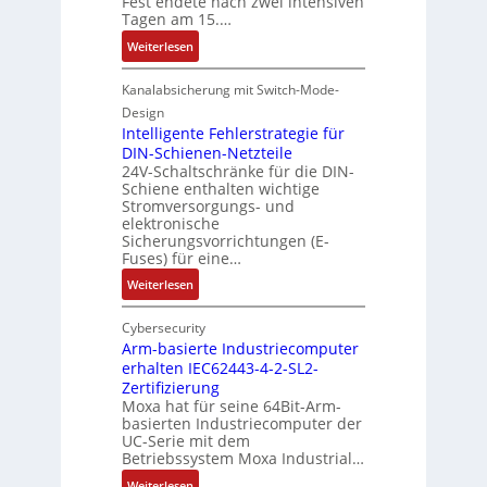
Fest endete nach zwei intensiven
h
u
n
Tagen am 15.…
e
z
s
G
:
Weiterlesen
i
o
e
R
e
u
h
e
Kanalabsicherung mit Switch-Mode-
r
v
ä
k
e
e
Design
u
o
Intelligente Fehlerstrategie für
n
r
s
r
DIN-Schienen-Netzteile
A
ä
e
24V-Schaltschränke für die DIN-
d
u
n
d
Schiene enthalten wichtige
b
f
i
Stromversorgungs- und
e
e
w
t
elektronische
h
t
a
ä
Sicherungsvorrichtungen (E-
n
e
n
t
Fuses) für eine…
u
i
d
b
:
Weiterlesen
n
l
,
e
I
g
i
K
g
n
Cybersecurity
e
g
o
i
t
Arm-basierte Industriecomputer
n
u
s
n
erhalten IEC62443-4-2-SL2-
e
n
t
n
Zertifizierung
l
g
e
t
Moxa hat für seine 64Bit-Arm-
l
b
n
a
basierten Industriecomputer der
i
e
UC-Serie mit dem
u
n
g
Betriebssystem Moxa Industrial…
i
n
d
e
m
d
e
:
Weiterlesen