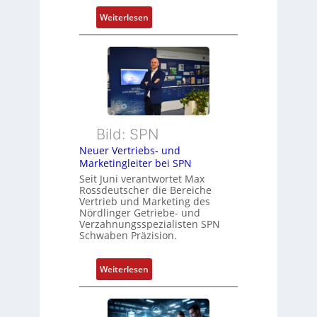
s
:
Weiterlesen
f
D
ü
a
h
s
r
s
e
a
r
u
z
l
u
Bild: SPN
t
m
Neuer Vertriebs- und
S
V
Marketingleiter bei SPN
y
o
Seit Juni verantwortet Max
s
r
Rossdeutscher die Bereiche
t
Vertrieb und Marketing des
s
è
Nördlinger Getriebe- und
t
Verzahnungsspezialisten SPN
m
a
Schwaben Präzision.
e
n
s
d
:
Weiterlesen
:
d
N
Q
e
e
2
s
u
-