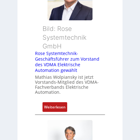
-
R
ü
c
Bild: Rose
k
g
Systemtechnik
r
GmbH
a
Rose Systemtechnik-
t
Geschäftsführer zum Vorstand
d
des VDMA Elektrische
e
Automation gewählt
r
Mathias Wolpiansky ist jetzt
F
Vorstands-Mitglied des VDMA-
Fachverbands Elektrische
a
Automation.
b
r
i
:
Weiterlesen
k
R
o
s
e
S