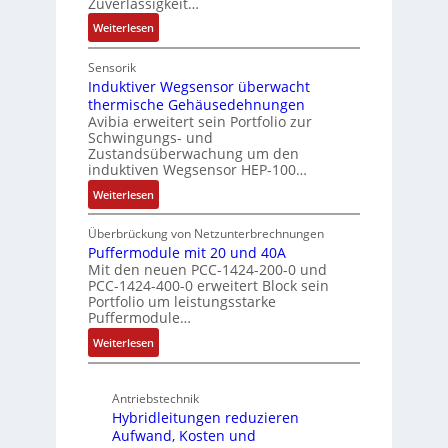
Zuverlässigkeit…
e
h
z
:
Weiterlesen
i
a
l
N
n
l
a
u
Sensorik
f
t
c
t
Induktiver Wegsensor überwacht
a
u
k
thermische Gehäusedehnungen
z
c
n
b
Avibia erweitert sein Portfolio zur
u
h
g
e
Schwingungs- und
n
e
s
Zustandsüberwachung um den
g
E
induktiven Wegsensor HEP-100…
c
s
i
h
:
Weiterlesen
ü
n
i
I
b
s
c
n
Überbrückung von Netzunterbrechnungen
e
t
h
d
Puffermodule mit 20 und 40A
r
i
t
Mit den neuen PCC-1424-200-0 und
u
w
e
u
PCC-1424-400-0 erweitert Block sein
k
a
g
Portfolio um leistungsstarke
n
t
c
Puffermodule…
i
g
i
h
n
f
:
Weiterlesen
v
u
d
ü
P
e
n
i
r
u
r
g
e
Antriebstechnik
r
f
W
f
P
Hybridleitungen reduzieren
a
f
e
ü
r
Aufwand, Kosten und
u
e
g
r