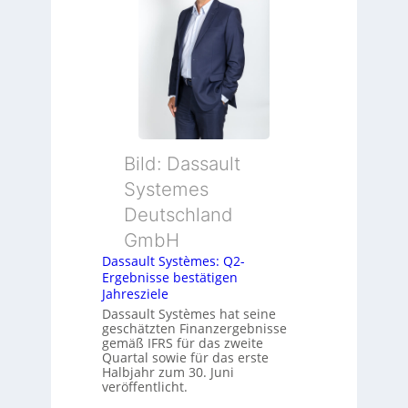
y
s
t
e
m
t
e
c
Bild: Dassault
h
Systemes
n
i
Deutschland
k
GmbH
-
Dassault Systèmes: Q2-
G
Ergebnisse bestätigen
e
Jahresziele
s
Dassault Systèmes hat seine
c
geschätzten Finanzergebnisse
gemäß IFRS für das zweite
h
Quartal sowie für das erste
ä
Halbjahr zum 30. Juni
f
veröffentlicht.
t