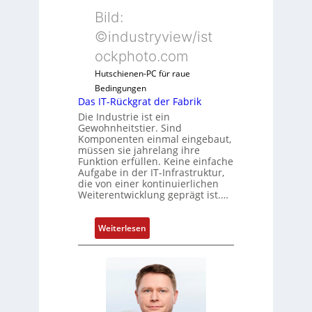
Bild:
©industryview/ist
ockphoto.com
Hutschienen-PC für raue
Bedingungen
Das IT-Rückgrat der Fabrik
Die Industrie ist ein
Gewohnheitstier. Sind
Komponenten einmal eingebaut,
müssen sie jahrelang ihre
Funktion erfüllen. Keine einfache
Aufgabe in der IT-Infrastruktur,
die von einer kontinuierlichen
Weiterentwicklung geprägt ist.…
:
Weiterlesen
D
a
s
I
T