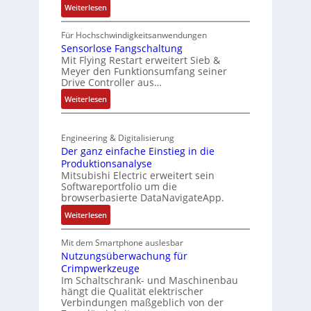
e
i
:
Weiterlesen
L
t
I
a
u
P
Für Hochschwindigkeitsanwendungen
s
r
C
Sensorlose Fangschaltung
e
n
Mit Flying Restart erweitert Sieb &
-
r
-
Meyer den Funktionsumfang seiner
N
t
Drive Controller aus…
K
e
r
i
:
t
Weiterlesen
i
t
S
z
a
E
e
t
n
n
Engineering & Digitalisierung
n
e
g
c
Der ganz einfache Einstieg in die
s
i
u
o
Produktionsanalyse
o
l
l
Mitsubishi Electric erweitert sein
d
r
e
Softwareportfolio um die
a
e
l
r
browserbasierte DataNavigateApp.
t
r
o
h
i
:
Weiterlesen
s
ä
o
D
e
l
n
e
Mit dem Smartphone auslesbar
F
t
r
Nutzungsüberwachung für
a
S
Crimpwerkzeuge
g
n
c
Im Schaltschrank- und Maschinenbau
a
g
h
hängt die Qualität elektrischer
n
s
u
Verbindungen maßgeblich von der
z
c
t