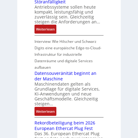
o
Störanfälligkeit
e
r
s
C
Antriebssysteme sollen heute
d
U
m
e
r
kompakt, leistungsfähig und
u
m
o
n
zuverlässig sein. Gleichzeitig
i
k
g
d
s
steigen die Anforderungen an…
m
t
e
u
o
p
:
Weiterlesen
i
b
l
r
w
H
o
u
e
ü
e
y
Interview: Wie Hilscher und Schwarz
n
n
m
b
r
b
s
Digits eine europäische Edge-to-Cloud-
g
i
e
k
r
a
Infrastruktur für industrielle
e
t
r
z
i
n
n
Datenräume und digitale Services
2
w
e
d
a
0
aufbauen
a
u
l
l
u
Datensouveränität beginnt an
c
g
e
y
der Maschine
n
h
e
i
s
Maschinendaten gelten als
d
t
t
e
Grundlage für digitale Services,
4
t
KI-Anwendungen und neue
u
0
h
Geschäftsmodelle. Gleichzeitig
n
A
e
steigen…
g
r
e
:
Weiterlesen
m
n
D
i
Rekordbeteiligung beim 2026
r
a
s
European Ethercat Plug Fest
e
t
c
Das 36. European Ethercat Plug
d
e