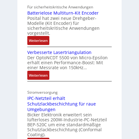
i
a
I
i
Für sicherheitskritische Anwendungen
n
h
b
Batterielose Multiturn-Kit Encoder
o
g
r
r
Posital hat zwei neue Drehgeber-
n
l
e
Modelle (Kit Encoder) für
a
g
sicherheitskritische Anwendungen
e
s
u
e
vorgestellt.
i
z
c
w
:
Weiterlesen
t
i
h
ä
B
e
e
t
h
Verbesserte Lasertriangulation
a
r
l
S
Der OptoNCDT 5500 von Micro-Epsilon
t
l
b
e
t
erhält einen Performance-Boost: Mit
t
t
einer Messrate von 150kHz…
e
r
e
i
:
u
Weiterlesen
r
S
V
k
i
e
P
e
t
Stromversorgung
r
l
N
u
IPC-Netzteil erhält
b
o
r
Schutzlackbeschichtung für raue
e
s
Umgebungen
s
e
Bicker Elektronik erweitert sein
s
M
lüfterloses 200W-Industrie-PC-Netzteil
e
u
BEP-520C um eine standardmäßige
r
l
Schutzlackbeschichtung (Conformal
t
Coating).
t