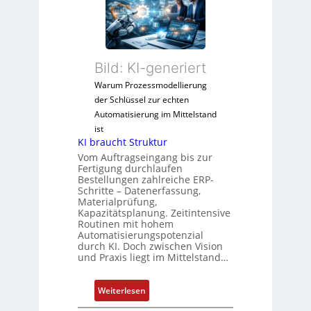
V
e
E
D
r
r
M
V
g
A
e
e
E
Bild: KI-generiert
r
b
l
t
n
Warum Prozessmodellierung
e
r
i
der Schlüssel zur echten
k
i
s
Automatisierung im Mittelstand
t
e
s
ist
r
KI braucht Struktur
b
e
i
Vom Auftragseingang bis zur
s
b
s
Fertigung durchlaufen
-
e
Bestellungen zahlreiche ERP-
c
u
s
Schritte – Datenerfassung,
h
n
Materialprüfung,
t
e
Kapazitätsplanung. Zeitintensive
d
ä
A
Routinen mit hohem
M
t
Automatisierungspotenzial
u
a
i
durch KI. Doch zwischen Vision
t
und Praxis liegt im Mittelstand…
r
g
o
k
e
m
e
n
:
Weiterlesen
a
t
J
K
t