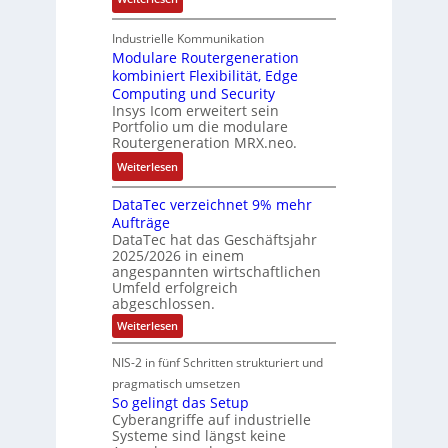
n
2
S
r
A
t
0
t
M
r
Industrielle Kommunikation
e
2
ö
a
m
Modulare Routergeneration
F
6
r
s
kombiniert Flexibilität, Edge
-
e
E
a
Computing und Security
c
b
h
u
Insys Icom erweitert sein
n
h
a
l
Portfolio um die modulare
r
f
i
s
e
Routergeneration MRX.neo.
o
ä
n
i
r
p
:
Weiterlesen
l
e
e
s
e
M
l
r
t
a
DataTec verzeichnet 9% mehr
o
i
t
r
Aufträge
n
d
g
e
a
DataTec hat das Geschäftsjahr
E
u
k
I
t
2025/2026 in einem
t
l
e
n
e
angespannten wirtschaftlichen
h
a
i
d
Umfeld erfolgreich
g
e
r
t
u
abgeschlossen.
i
r
e
s
:
Weiterlesen
e
c
R
D
t
f
a
a
o
r
NIS-2 in fünf Schritten strukturiert und
ü
t
t
u
i
a
pragmatisch umsetzen
r
P
t
T
e
So gelingt das Setup
D
e
l
e
c
Cyberangriffe auf industrielle
I
c
u
r
Systeme sind längst keine
o
v
N