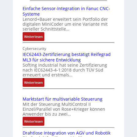
r
t
i
Einfache Sensor-Integration in Fanuc CNC-
e
i
Systeme
h
o
Lenord+Bauer erweitert sein Portfolio der
digitalen MiniCoder um eine Variante mit
g
n
serieller Schnittstelle…
e
s
:
Weiterlesen
b
m
E
e
e
i
Cybersecurity
r
s
n
IEC62443-Zertifizierung bestätigt Reifegrad
k
s
ML3 für sichere Entwicklung
f
o
u
Softing Industrial hat seine Zertifizierung
a
nach IEC62443-4-1:2018 durch TÜV Süd
m
n
c
erneuert und erstmals…
b
g
h
:
Weiterlesen
i
u
e
I
S
n
n
E
e
i
d
Marktstart für multivariable Steuerung
C
n
e
Z
Mit der Steuerung MultiControl II
6
s
r
u
Einzel/Parallel von Rose+Krieger können
2
o
Anwender bis zu zwei…
t
s
4
r
P
t
:
Weiterlesen
4
-
M
o
a
3
I
Drahtlose Integration von AGV und Robotik
a
s
n
-
n