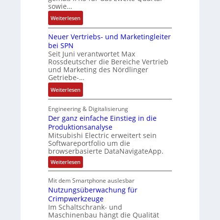
o
y
b
sowie…
d
u
d
s
a
e
l
:
Weiterlesen
e
t
u
r
a
D
r
e
:
F
Neuer Vertriebs- und Marketingleiter
t
a
m
P
a
bei SPN
i
s
t
o
b
Seit Juni verantwortet Max
o
s
e
s
Rossdeutscher die Bereiche Vertrieb
r
n
a
c
und Marketing des Nördlinger
i
i
u
Getriebe-…
h
t
k
l
n
i
:
Weiterlesen
t
i
v
N
S
k
e
e
Engineering & Digitalisierung
y
-
M
u
Der ganz einfache Einstieg in die
s
G
o
Produktionsanalyse
e
t
e
Mitsubishi Electric erweitert sein
m
r
è
s
Softwareportfolio um die
e
V
m
browserbasierte DataNavigateApp.
c
n
e
e
h
:
Weiterlesen
t
r
s
D
ä
a
t
e
:
f
Mit dem Smartphone auslesbar
u
r
r
Q
Nutzungsüberwachung für
t
g
f
i
2
a
Crimpwerkzeuge
s
n
e
n
-
Im Schaltschrank- und
f
z
a
b
E
Maschinenbau hängt die Qualität
e
ü
h
s