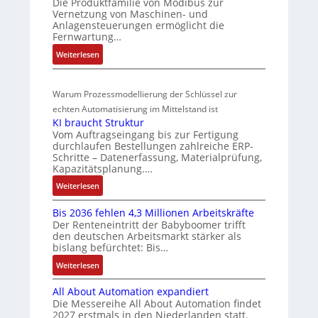
Die Produktfamilie von Modibus zur
r
Z
i
d
t
Vernetzung von Maschinen- und
k
e
e
t
s
Anlagensteuerungen ermöglicht die
t
r
Fernwartung…
g
i
ü
s
t
r
o
b
:
Weiterlesen
t
i
a
D
n
e
a
f
t
r
s
r
r
i
i
Warum Prozessmodellierung der Schlüssel zur
a
m
w
t
z
o
h
echten Automatisierung im Mittelstand ist
f
e
a
i
n
KI braucht Struktur
t
ü
s
c
e
i
Vom Auftragseingang bis zur Fertigung
l
r
s
h
r
n
durchlaufen Bestellungen zahlreiche ERP-
o
m
Schritte – Datenerfassung, Materialprüfung,
u
u
u
F
s
u
Kapazitätsplanung.…
n
a
n
n
e
l
g
n
:
Weiterlesen
g
g
I
t
b
u
K
u
n
i
e
c
Bis 2036 fehlen 4,3 Millionen Arbeitskräfte
I
t
n
v
Der Renteneintritt der Babyboomer trifft
s
C
b
e
d
a
den deutschen Arbeitsmarkt stärker als
t
N
r
g
bislang befürchtet: Bis…
Z
r
ä
C
a
r
i
u
t
:
Weiterlesen
-
u
a
a
s
i
B
S
c
t
b
All About Automation expandiert
g
t
i
y
h
i
l
Die Messereihe All About Automation findet
t
s
s
a
t
o
2027 erstmals in den Niederlanden statt.
e
R