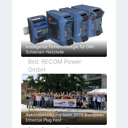
n
Intelligente Fehlerstrategie für DIN-
Schienen-Netzteile
Bild: RECOM Power
GmbH
Rekordbeteiligung beim 2026 European
Ethercat Plug Fest