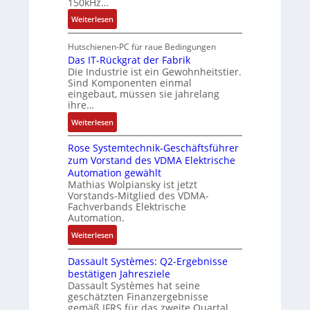
n
150kHz…
a
t
b
r
g
n
w
:
e
Weiterlesen
i
i
d
i
V
i
e
m
i
c
e
t
Hutschienen-PC für raue Bedingungen
l
M
e
k
r
s
Das IT-Rückgrat der Fabrik
o
a
r
Die Industrie ist ein Gewohnheitstier.
l
b
k
s
s
Sind Komponenten einmal
t
u
e
r
e
eingebaut, müssen sie jahrelang
c
n
s
ä
M
ihre…
h
g
s
f
u
i
:
Weiterlesen
e
t
l
n
D
r
e
t
e
Rose Systemtechnik-Geschäftsführer
a
t
i
n
zum Vorstand des VDMA Elektrische
s
e
t
Automation gewählt
-
I
L
u
Mathias Wolpiansky ist jetzt
u
T
a
r
Vorstands-Mitglied des VDMA-
n
-
s
Fachverbands Elektrische
n
d
R
e
Automation.
-
A
ü
r
K
:
Weiterlesen
n
c
t
i
R
l
k
r
t
Dassault Systèmes: Q2-Ergebnisse
o
a
g
i
bestätigen Jahresziele
E
s
g
r
a
Dassault Systèmes hat seine
n
e
e
a
n
geschätzten Finanzergebnisse
c
S
n
t
gemäß IFRS für das zweite Quartal
g