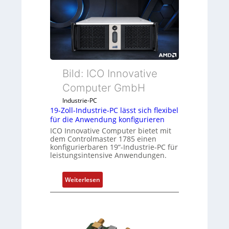
c
k
a
u
s
g
Bild: ICO Innovative
l
e
Computer GmbH
i
Industrie-PC
c
19-Zoll-Industrie-PC lässt sich flexibel
h
für die Anwendung konfigurieren
s
ICO Innovative Computer bietet mit
e
dem Controlmaster 1785 einen
konfigurierbaren 19“-Industrie-PC für
l
leistungsintensive Anwendungen.
e
m
:
Weiterlesen
e
1
n
9
t
-
e
Z
m