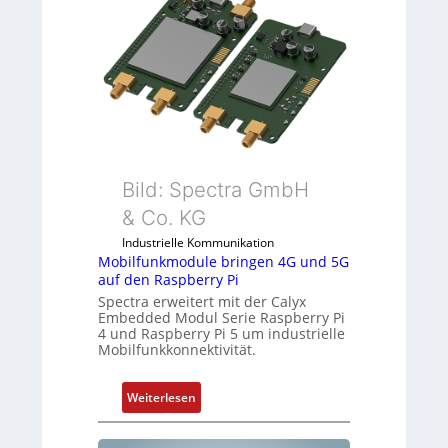
o
i
l
t
l
S
-
p
I
e
n
z
d
i
u
a
s
l
Bild: Spectra GmbH
t
m
& Co. KG
r
e
i
m
Industrielle Kommunikation
e
Mobilfunkmodule bringen 4G und 5G
b
auf den Raspberry Pi
-
r
Spectra erweitert mit der Calyx
P
a
Embedded Modul Serie Raspberry Pi
C
n
4 und Raspberry Pi 5 um industrielle
l
e
Mobilfunkkonnektivität.
ä
n
s
:
Weiterlesen
s
M
t
o