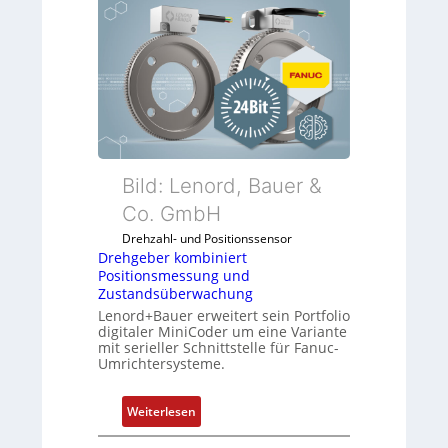
s
b
i
i
c
l
h
f
f
u
l
n
e
k
x
m
i
o
Bild: Lenord, Bauer &
b
d
Co. GmbH
e
u
l
Drehzahl- und Positionssensor
l
f
Drehgeber kombiniert
e
ü
Positionsmessung und
b
Zustandsüberwachung
r
r
Lenord+Bauer erweitert sein Portfolio
d
i
digitaler MiniCoder um eine Variante
i
mit serieller Schnittstelle für Fanuc-
n
e
Umrichtersysteme.
g
A
e
n
:
n
Weiterlesen
w
D
4
e