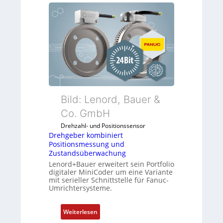
r
G
n
e
u
d
h
n
u
g
d
n
e
5
g
b
G
k
e
a
o
r
u
n
k
f
f
o
d
Bild: Lenord, Bauer &
i
m
e
Co. GmbH
g
b
n
u
Drehzahl- und Positionssensor
i
R
r
Drehgeber kombiniert
n
a
i
Positionsmessung und
i
s
Zustandsüberwachung
e
e
p
Lenord+Bauer erweitert sein Portfolio
r
r
b
digitaler MiniCoder um eine Variante
e
mit serieller Schnittstelle für Fanuc-
t
e
n
Umrichtersysteme.
P
r
o
r
:
s
y
Weiterlesen
D
i
P