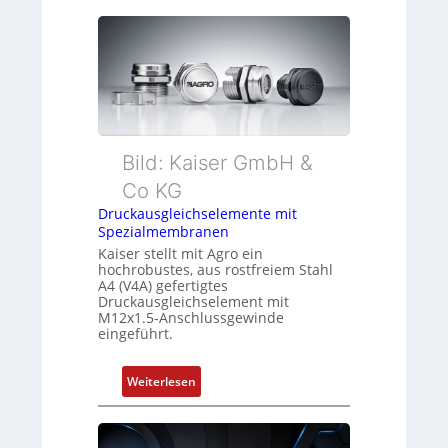
Bild: Kaiser GmbH &
Co KG
Druckausgleichselemente mit
Spezialmembranen
Kaiser stellt mit Agro ein
hochrobustes, aus rostfreiem Stahl
A4 (V4A) gefertigtes
Druckausgleichselement mit
M12x1.5-Anschlussgewinde
eingeführt.
:
Weiterlesen
D
r
u