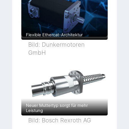
Flexible Ethercat-Architektur
Bild: Dunkermotoren
GmbH
Neuer Muttertyp sorgt für mehr
Leistung
Bild: Bosch Rexroth AG