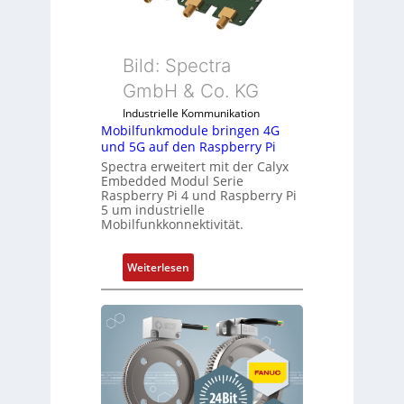
Bild: Spectra
GmbH & Co. KG
Industrielle Kommunikation
Mobilfunkmodule bringen 4G
und 5G auf den Raspberry Pi
Spectra erweitert mit der Calyx
Embedded Modul Serie
Raspberry Pi 4 und Raspberry Pi
5 um industrielle
Mobilfunkkonnektivität.
:
Weiterlesen
M
o
b
i
l
f
u