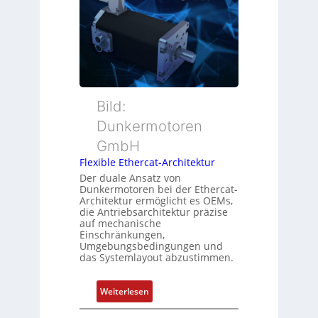
i
r
e
o
M
r
n
u
w
s
t
a
m
t
c
e
e
h
s
r
Bild:
u
s
t
n
u
Dunkermotoren
y
g
n
GmbH
p
g
s
Flexible Ethercat-Architektur
u
o
Der duale Ansatz von
n
Dunkermotoren bei der Ethercat-
r
d
Architektur ermöglicht es OEMs,
g
die Antriebsarchitektur präzise
Z
t
auf mechanische
u
Einschränkungen,
f
s
Umgebungsbedingungen und
ü
das Systemlayout abzustimmen.
t
r
a
m
n
:
Weiterlesen
e
d
F
h
s