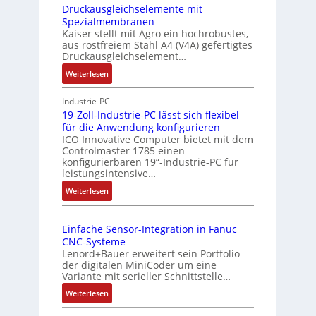
l
r
Druckausgleichselemente mit
ü
e
Spezialmembranen
L
b
x
Kaiser stellt mit Agro ein hochrobustes,
e
e
aus rostfreiem Stahl A4 (V4A) gefertigtes
i
i
Druckausgleichselement…
r
b
s
w
:
Weiterlesen
l
t
D
a
e
u
r
Industrie-PC
c
E
n
u
19-Zoll-Industrie-PC lässt sich flexibel
h
t
g
für die Anwendung konfigurieren
c
u
h
ICO Innovative Computer bietet mit dem
k
n
Controlmaster 1785 einen
e
a
g
konfigurierbaren 19“-Industrie-PC für
r
u
leistungsintensive…
c
s
:
Weiterlesen
g
a
1
l
t
9
e
-
Einfache Sensor-Integration in Fanuc
-
i
A
CNC-Systeme
Z
c
Lenord+Bauer erweitert sein Portfolio
r
o
h
der digitalen MiniCoder um eine
c
l
s
Variante mit serieller Schnittstelle…
h
l
e
:
Weiterlesen
-
i
l
E
I
t
e