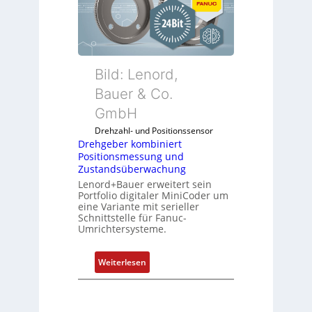
G
e
a
b
u
e
f
r
d
k
Bild: Lenord,
e
o
Bauer & Co.
n
m
R
GmbH
b
a
i
Drehzahl- und Positionssensor
s
n
Drehgeber kombiniert
p
Positionsmessung und
i
b
Zustandsüberwachung
e
e
Lenord+Bauer erweitert sein
r
Portfolio digitaler MiniCoder um
r
t
eine Variante mit serieller
r
P
Schnittstelle für Fanuc-
y
Umrichtersysteme.
o
P
s
i
i
:
Weiterlesen
t
D
i
r
o
e