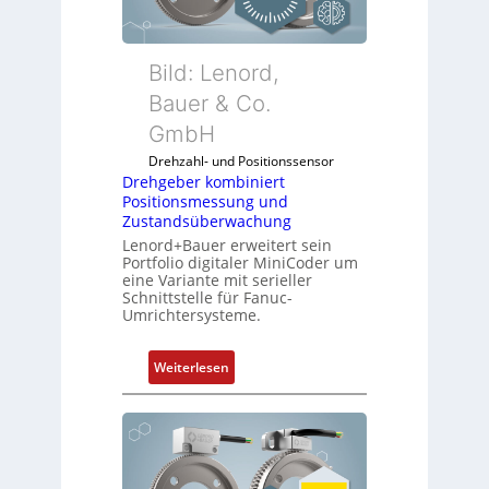
n
k
m
Bild: Lenord,
o
Bauer & Co.
d
GmbH
u
l
Drehzahl- und Positionssensor
e
Drehgeber kombiniert
Positionsmessung und
b
Zustandsüberwachung
r
Lenord+Bauer erweitert sein
i
Portfolio digitaler MiniCoder um
n
eine Variante mit serieller
g
Schnittstelle für Fanuc-
Umrichtersysteme.
e
n
4
:
Weiterlesen
G
D
u
r
n
e
d
h
5
g