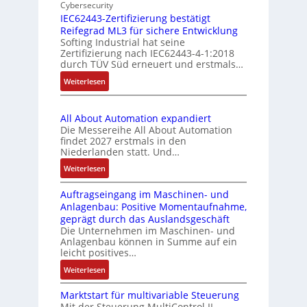
i
Cybersecurity
n
m
e
n
IEC62443-Zertifizierung bestätigt
d
e
k
Reifegrad ML3 für sichere Entwicklung
f
u
n
t
Softing Industrial hat seine
a
s
t
Zertifizierung nach IEC62443-4-1:2018
u
c
t
durch TÜV Süd erneuert und erstmals…
e
h
r
r
m
:
Weiterlesen
e
i
i
I
S
e
t
E
e
-
S
All About Automation expandiert
C
n
P
Die Messereihe All About Automation
p
6
s
C
findet 2027 erstmals in den
e
2
o
Niederlanden statt. Und…
l
z
4
r
ä
i
:
Weiterlesen
4
-
s
a
A
3
I
s
Auftragseingang im Maschinen- und
l
l
-
n
t
Anlagenbau: Positive Momentaufnahme,
m
l
Z
t
s
geprägt durch das Auslandsgeschäft
e
A
e
e
Die Unternehmen im Maschinen- und
i
m
b
r
g
Anlagenbau können in Summe auf ein
c
b
o
t
r
leicht positives…
h
r
u
i
a
f
:
Weiterlesen
a
t
f
t
l
A
n
A
i
i
Marktstart für multivariable Steuerung
e
u
e
u
z
o
Mit der Steuerung MultiControl II