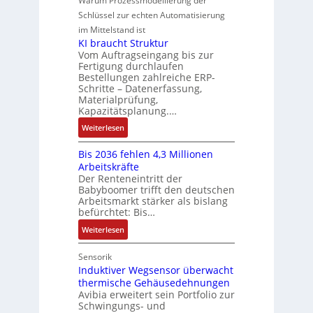
Warum Prozessmodellierung der
y
g
G
u
o
Schlüssel zur echten Automatisierung
s
e
e
m
im Mittelstand ist
t
s
r
e
KI braucht Struktur
è
c
V
n
Vom Auftragseingang bis zur
m
h
Fertigung durchlaufen
e
t
e
ä
Bestellungen zahlreiche ERP-
r
a
s
Schritte – Datenerfassung,
f
t
u
:
Materialprüfung,
t
r
f
Q
Kapazitätsplanung.…
s
i
n
2
:
f
Weiterlesen
e
a
-
K
ü
b
h
E
Bis 2036 fehlen 4,3 Millionen
I
h
s
m
r
Arbeitskräfte
b
r
-
e
g
Der Renteneintritt der
r
e
u
,
Babyboomer trifft den deutschen
e
a
r
n
g
Arbeitsmarkt stärker als bislang
b
u
z
d
befürchtet: Bis…
e
n
c
u
M
p
i
:
Weiterlesen
h
m
a
r
s
B
t
V
r
ä
s
i
Sensorik
S
o
k
g
e
s
Induktiver Wegsensor überwacht
t
r
e
t
thermische Gehäusedehnungen
b
2
r
s
t
d
Avibia erweitert sein Portfolio zur
e
0
u
t
i
u
Schwingungs- und
s
3
k