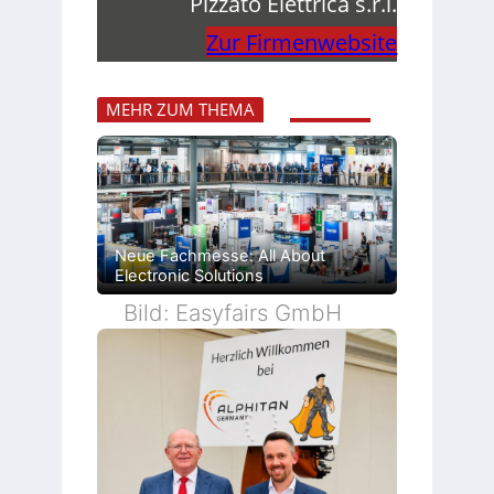
Pizzato Elettrica s.r.l.
Zur Firmenwebsite
MEHR ZUM THEMA
Neue Fachmesse: All About
Electronic Solutions
Bild: Easyfairs GmbH