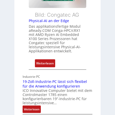
a
e
u
c
E
n
h
t
Bild: Congatec AG
g
u
h
Physical-AI an der Edge
n
e
Das applikationsfertige Modul
g
r
aReady.COM Conga-HPC/cRX1
c
mit AMD Ryzen AI Embedded
X100 Series Prozessoren hat
a
Congatec speziell für
t
leistungsintensive Physical-AI-
-
Applikationen entwickelt.
A
r
:
Weiterlesen
c
P
h
h
Industrie-PC
i
y
19-Zoll-Industrie-PC lässt sich flexibel
t
s
für die Anwendung konfigurieren
e
i
ICO Innovative Computer bietet mit dem
k
Controlmaster 1785 einen
c
konfigurierbaren 19“-Industrie-PC für
t
a
leistungsintensive…
u
l
:
Weiterlesen
r
-
1