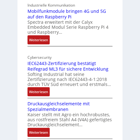
A
9
Industrielle Kommunikation
I
-
Mobilfunkmodule bringen 4G und 5G
a
auf den Raspberry Pi
Z
Spectra erweitert mit der Calyx
n
o
Embedded Modul Serie Raspberry Pi 4
l
d
und Raspberry…
l
e
:
Weiterlesen
-
r
M
I
E
o
n
d
Cybersecurity
b
d
g
IEC62443-Zertifizierung bestätigt
i
u
e
Reifegrad ML3 für sichere Entwicklung
l
s
Softing Industrial hat seine
f
t
Zertifizierung nach IEC62443-4-1:2018
u
r
durch TÜV Süd erneuert und erstmals…
n
i
:
Weiterlesen
k
e
I
m
-
Druckausgleichselemente mit
E
o
P
Spezialmembranen
C
d
C
Kaiser stellt mit Agro ein hochrobustes,
6
u
l
aus rostfreiem Stahl A4 (V4A) gefertigtes
2
l
ä
Druckausgleichselement…
4
e
s
:
Weiterlesen
4
b
s
D
3