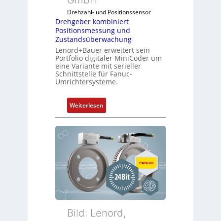
Drehzahl- und Positionssensor
Drehgeber kombiniert
Positionsmessung und
Zustandsüberwachung
Lenord+Bauer erweitert sein
Portfolio digitaler MiniCoder um
eine Variante mit serieller
Schnittstelle für Fanuc-
Umrichtersysteme.
:
Weiterlesen
D
r
e
h
g
e
b
e
r
k
Bild: Lenord,
o