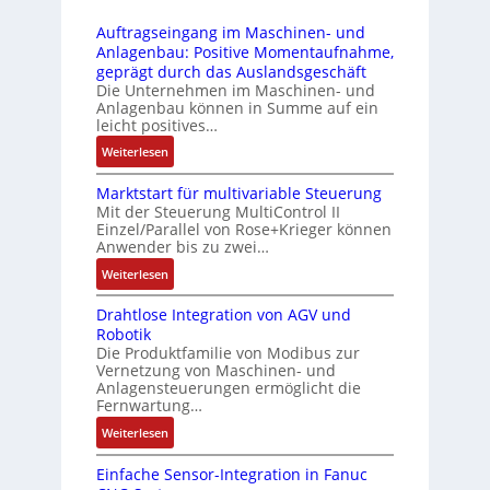
r
t
r
-
i
s
Auftragseingang im Maschinen- und
u
Z
n
i
Anlagenbau: Positive Momentaufnahme,
c
e
g
c
geprägt durch das Auslandsgeschäft
k
r
e
h
Die Unternehmen im Maschinen- und
a
t
Anlagenbau können in Summe auf ein
n
f
u
i
leicht positives…
4
l
s
f
G
e
:
Weiterlesen
g
i
u
x
A
l
z
n
i
Marktstart für multivariable Steuerung
u
e
i
Mit der Steuerung MultiControl II
d
b
f
i
e
Einzel/Parallel von Rose+Krieger können
5
e
t
c
Anwender bis zu zwei…
r
G
l
r
h
u
a
:
Weiterlesen
f
a
s
n
u
M
ü
g
e
g
Drahtlose Integration von AGV und
f
a
r
s
l
b
Robotik
d
r
d
e
e
e
Die Produktfamilie von Modibus zur
e
k
i
i
m
Vernetzung von Maschinen- und
s
n
t
e
n
Anlagensteuerungen ermöglicht die
e
t
R
s
A
g
Fernwartung…
n
ä
a
t
n
a
t
:
Weiterlesen
t
s
a
w
n
e
D
i
p
r
e
g
m
Einfache Sensor-Integration in Fanuc
r
g
b
t
n
i