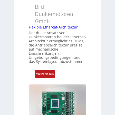
h
s
r
Bild:
u
s
t
n
u
Dunkermotoren
y
g
n
GmbH
p
g
s
Flexible Ethercat-Architektur
u
o
Der duale Ansatz von
n
Dunkermotoren bei der Ethercat-
r
d
Architektur ermöglicht es OEMs,
g
die Antriebsarchitektur präzise
Z
t
auf mechanische
u
Einschränkungen,
f
s
Umgebungsbedingungen und
ü
das Systemlayout abzustimmen.
t
r
a
m
n
:
Weiterlesen
e
d
F
h
s
l
r
ü
e
L
b
x
e
e
i
i
r
b
s
w
l
t