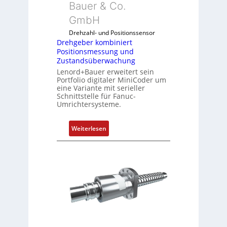
Bauer & Co.
m
GmbH
b
i
Drehzahl- und Positionssensor
n
Drehgeber kombiniert
Positionsmessung und
i
Zustandsüberwachung
e
Lenord+Bauer erweitert sein
r
Portfolio digitaler MiniCoder um
t
eine Variante mit serieller
P
Schnittstelle für Fanuc-
Umrichtersysteme.
o
s
i
:
Weiterlesen
t
D
i
r
o
e
n
h
s
g
m
e
e
b
s
e
s
r