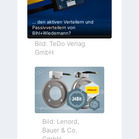
… den aktiven Verteilern und
Passivverteilern von
Bihl+Wiedemann?
Bild: TeDo Verlag
GmbH
Bild: Lenord,
Bauer & Co.
GmbH