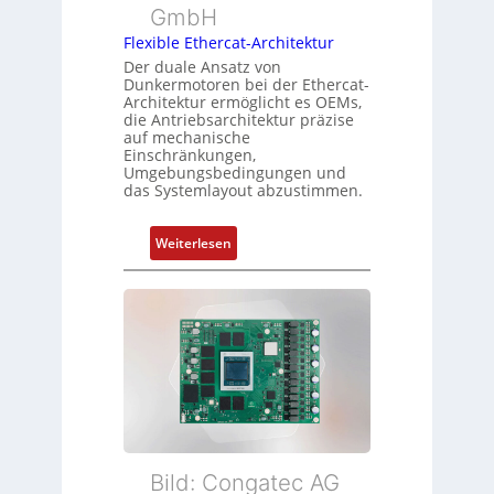
n
GmbH
p
g
s
Flexible Ethercat-Architektur
u
o
Der duale Ansatz von
n
Dunkermotoren bei der Ethercat-
r
d
Architektur ermöglicht es OEMs,
g
die Antriebsarchitektur präzise
Z
t
auf mechanische
u
Einschränkungen,
f
s
Umgebungsbedingungen und
ü
das Systemlayout abzustimmen.
t
r
a
m
n
:
Weiterlesen
e
d
F
h
s
l
r
ü
e
L
b
x
e
e
i
i
r
b
s
w
l
t
a
e
u
c
E
n
h
t
Bild: Congatec AG
g
u