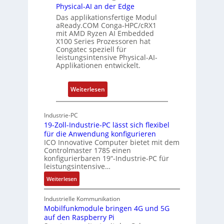
h
Physical-AI an der Edge
n
e
Das applikationsfertige Modul
g
r
aReady.COM Conga-HPC/cRX1
c
mit AMD Ryzen AI Embedded
X100 Series Prozessoren hat
a
Congatec speziell für
t
leistungsintensive Physical-AI-
-
Applikationen entwickelt.
A
r
:
Weiterlesen
c
P
h
h
Industrie-PC
i
y
19-Zoll-Industrie-PC lässt sich flexibel
t
s
für die Anwendung konfigurieren
e
i
ICO Innovative Computer bietet mit dem
k
Controlmaster 1785 einen
c
konfigurierbaren 19“-Industrie-PC für
t
a
leistungsintensive…
u
l
:
Weiterlesen
r
-
1
A
9
Industrielle Kommunikation
I
-
Mobilfunkmodule bringen 4G und 5G
a
auf den Raspberry Pi
Z