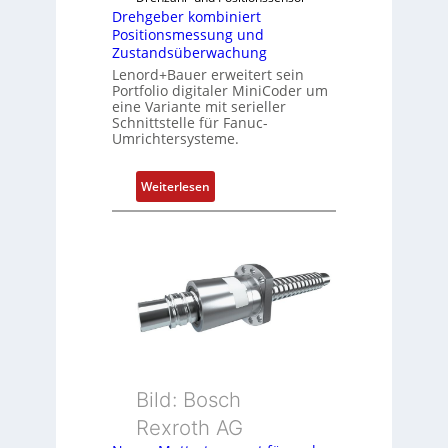
n
Drehgeber kombiniert
Positionsmessung und
i
Zustandsüberwachung
e
Lenord+Bauer erweitert sein
r
Portfolio digitaler MiniCoder um
t
eine Variante mit serieller
P
Schnittstelle für Fanuc-
Umrichtersysteme.
o
s
i
:
Weiterlesen
t
D
i
r
o
e
n
h
s
g
m
e
e
b
s
e
s
r
u
k
Bild: Bosch
n
o
Rexroth AG
g
m