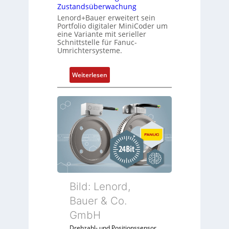
Zustandsüberwachung
Lenord+Bauer erweitert sein
Portfolio digitaler MiniCoder um
eine Variante mit serieller
Schnittstelle für Fanuc-
Umrichtersysteme.
:
Weiterlesen
D
r
e
h
g
e
b
e
r
k
Bild: Lenord,
o
Bauer & Co.
m
GmbH
b
i
Drehzahl- und Positionssensor