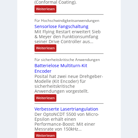
c
(Conformal Coating).
c
e
i
n
h
t
h
:
Weiterlesen
x
A
e
2
I
ä
p
r
0
P
A
f
Für Hochschwindigkeitsanwendungen
a
u
C
b
u
n
t
Sensorlose Fangschaltung
-
n
e
d
t
N
Mit Flying Restart erweitert Sieb
d
i
4
e
o
& Meyer den Funktionsumfang
0
i
t
t
seiner Drive Controller aus…
m
A
z
e
s
t
a
:
Weiterlesen
r
k
e
S
t
i
t
e
r
i
Für sicherheitskritische Anwendungen
l
n
ä
e
Batterielose Multiturn-Kit
o
s
f
r
o
Encoder
n
h
r
t
Posital hat zwei neue Drehgeber-
g
ä
l
e
Modelle (Kit Encoder) für
l
o
e
sicherheitskritische
t
s
w
S
Anwendungen vorgestellt.
e
ä
c
F
:
Weiterlesen
h
a
h
B
u
n
l
a
t
g
Verbesserte Lasertriangulation
t
t
z
s
Der OptoNCDT 5500 von Micro-
t
l
c
Epsilon erhält einen
e
a
h
Performance-Boost: Mit einer
r
c
a
i
Messrate von 150kHz…
k
l
e
b
t
:
Weiterlesen
l
e