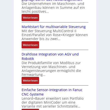
k
r
e
h
Die Unternehmen im Maschinen- und
a
t
Anlagenbau können in Summe auf ein
n
f
u
i
leicht positives…
4
l
s
f
G
e
:
Weiterlesen
g
i
u
x
A
l
z
n
i
Marktstart für multivariable Steuerung
u
e
i
Mit der Steuerung MultiControl II
d
b
f
i
e
Einzel/Parallel von Rose+Krieger können
5
e
t
c
Anwender bis zu zwei…
r
G
l
r
h
u
a
:
Weiterlesen
f
a
s
n
u
M
ü
g
e
g
Drahtlose Integration von AGV und
f
a
r
s
l
b
Robotik
d
r
d
e
e
e
Die Produktfamilie von Modibus zur
e
k
i
i
m
Vernetzung von Maschinen- und
s
n
t
e
n
Anlagensteuerungen ermöglicht die
e
t
R
s
A
g
Fernwartung…
n
ä
a
t
n
a
t
:
Weiterlesen
t
s
a
w
n
e
D
i
p
r
e
g
m
Einfache Sensor-Integration in Fanuc
r
g
b
t
n
i
CNC-Systeme
i
a
t
e
f
d
m
Lenord+Bauer erweitert sein Portfolio
t
h
R
r
ü
u
M
der digitalen MiniCoder um eine
S
t
e
r
r
n
Variante mit serieller Schnittstelle…
a
p
l
i
y
m