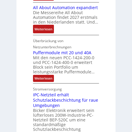
s
B
t
V
r
r
All About Automation expandiert
s
i
S
o
k
ä
Die Messereihe All About
e
s
t
r
e
Automation findet 2027 erstmals
g
b
2
r
s
in den Niederlanden statt. Und…
t
t
e
0
u
t
i
d
:
Weiterlesen
s
3
k
a
n
u
A
t
6
t
n
g
r
l
Überbrückung von
ä
f
u
d
l
c
l
t
e
Netzunterbrechnungen
r
d
e
h
A
i
h
Puffermodule mit 20 und 40A
e
i
d
b
Mit den neuen PCC-1424-200-0
g
l
s
t
a
und PCC-1424-400-0 erweitert
o
e
e
V
Block sein Portfolio um
e
s
u
n
n
D
leistungsstarke Puffermodule…
r
A
t
J
4
M
:
b
Weiterlesen
u
A
a
,
P
A
e
s
u
h
3
u
E
Stromversorgung
i
l
f
t
r
M
l
IPC-Netzteil erhält
f
S
a
o
e
i
e
e
Schutzlackbeschichtung für raue
P
n
m
s
l
r
k
Umgebungen
N
d
m
a
z
l
Bicker Elektronik erweitert sein
t
o
s
t
i
i
lüfterloses 200W-Industrie-PC-
d
r
g
i
u
e
o
Netzteil BEP-520C um eine
i
e
l
o
standardmäßige
l
n
s
e
s
Schutzlackbeschichtung
n
e
e
m