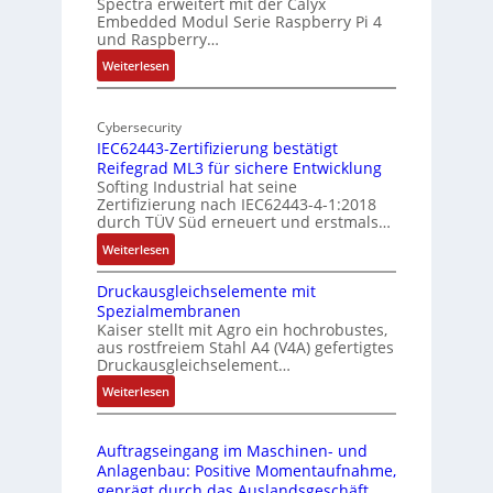
Spectra erweitert mit der Calyx
n
o
Embedded Modul Serie Raspberry Pi 4
l
d
und Raspberry…
l
e
:
Weiterlesen
-
r
M
I
E
o
n
d
Cybersecurity
b
d
g
IEC62443-Zertifizierung bestätigt
i
u
e
Reifegrad ML3 für sichere Entwicklung
l
s
Softing Industrial hat seine
f
t
Zertifizierung nach IEC62443-4-1:2018
u
r
durch TÜV Süd erneuert und erstmals…
n
i
:
Weiterlesen
k
e
I
m
-
Druckausgleichselemente mit
E
o
P
Spezialmembranen
C
d
C
Kaiser stellt mit Agro ein hochrobustes,
6
u
l
aus rostfreiem Stahl A4 (V4A) gefertigtes
2
l
ä
Druckausgleichselement…
4
e
s
:
Weiterlesen
4
b
s
D
3
r
t
r
-
i
s
Auftragseingang im Maschinen- und
u
Z
n
i
Anlagenbau: Positive Momentaufnahme,
c
e
g
c
geprägt durch das Auslandsgeschäft