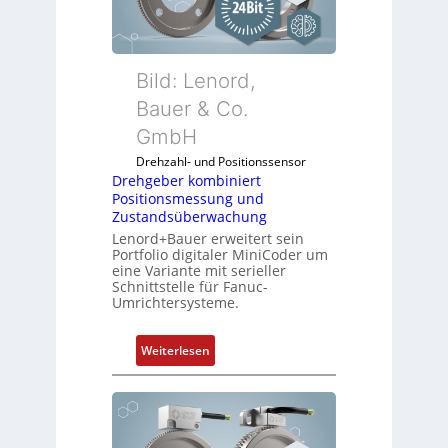
u
n
k
m
Bild: Lenord,
o
Bauer & Co.
d
GmbH
u
l
Drehzahl- und Positionssensor
e
Drehgeber kombiniert
Positionsmessung und
b
Zustandsüberwachung
r
Lenord+Bauer erweitert sein
i
Portfolio digitaler MiniCoder um
n
eine Variante mit serieller
g
Schnittstelle für Fanuc-
Umrichtersysteme.
e
n
4
:
Weiterlesen
G
D
u
r
n
e
d
h