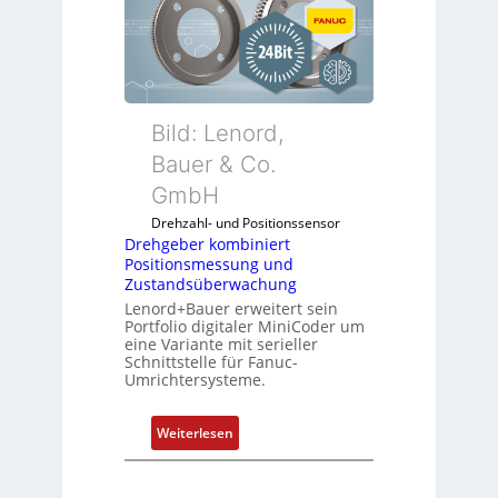
5
g
G
e
a
b
u
e
f
r
d
k
Bild: Lenord,
e
o
Bauer & Co.
n
m
R
GmbH
b
a
i
Drehzahl- und Positionssensor
s
n
Drehgeber kombiniert
p
Positionsmessung und
i
b
Zustandsüberwachung
e
e
Lenord+Bauer erweitert sein
r
Portfolio digitaler MiniCoder um
r
t
eine Variante mit serieller
r
P
Schnittstelle für Fanuc-
y
Umrichtersysteme.
o
P
s
i
i
:
Weiterlesen
t
D
i
r
o