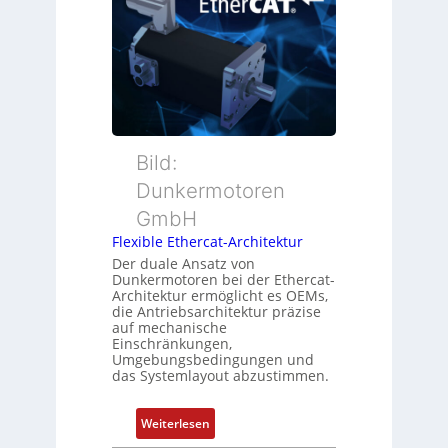
e
b
i
r
e
o
M
r
n
u
w
s
t
a
m
t
c
e
e
h
s
r
Bild:
u
s
t
n
u
Dunkermotoren
y
g
n
GmbH
p
g
s
Flexible Ethercat-Architektur
u
o
Der duale Ansatz von
n
Dunkermotoren bei der Ethercat-
r
d
Architektur ermöglicht es OEMs,
g
die Antriebsarchitektur präzise
Z
t
auf mechanische
u
Einschränkungen,
f
s
Umgebungsbedingungen und
ü
das Systemlayout abzustimmen.
t
r
a
m
n
:
Weiterlesen
e
d
F