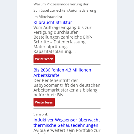
k
n
-
e
M
Warum Prozessmodellierung der
y
g
G
u
o
Schlüssel zur echten Automatisierung
s
e
e
m
im Mittelstand ist
t
s
r
e
KI braucht Struktur
è
c
V
n
Vom Auftragseingang bis zur
m
h
Fertigung durchlaufen
e
t
e
ä
Bestellungen zahlreiche ERP-
r
a
s
Schritte – Datenerfassung,
f
t
u
:
Materialprüfung,
t
r
f
Q
Kapazitätsplanung.…
s
i
n
2
:
f
Weiterlesen
e
a
-
K
ü
b
h
E
Bis 2036 fehlen 4,3 Millionen
I
h
s
m
r
Arbeitskräfte
b
r
-
e
g
Der Renteneintritt der
r
e
u
,
Babyboomer trifft den deutschen
e
a
r
n
g
Arbeitsmarkt stärker als bislang
b
u
z
d
befürchtet: Bis…
e
n
c
u
M
p
i
:
Weiterlesen
h
m
a
r
s
B
t
V
r
ä
s
i
Sensorik
S
o
k
g
e
s
Induktiver Wegsensor überwacht
t
r
e
t
thermische Gehäusedehnungen
b
2
r
s
t
d
Avibia erweitert sein Portfolio zur
e
0
u
t
i