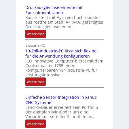
h
s
l
r
Druckausgleichselemente mit
ü
e
Spezialmembranen
L
b
x
Kaiser stellt mit Agro ein hochrobustes,
e
e
aus rostfreiem Stahl A4 (V4A) gefertigtes
i
i
Druckausgleichselement…
r
b
s
w
:
Weiterlesen
l
t
D
a
e
u
r
Industrie-PC
c
E
n
u
19-Zoll-Industrie-PC lässt sich flexibel
h
t
g
für die Anwendung konfigurieren
c
u
h
ICO Innovative Computer bietet mit dem
k
n
Controlmaster 1785 einen
e
a
g
konfigurierbaren 19“-Industrie-PC für
r
u
leistungsintensive…
c
s
:
Weiterlesen
g
a
1
l
t
9
e
-
Einfache Sensor-Integration in Fanuc
-
i
A
CNC-Systeme
Z
c
Lenord+Bauer erweitert sein Portfolio
r
o
h
der digitalen MiniCoder um eine
c
l
s
Variante mit serieller Schnittstelle…
h
l
e
:
Weiterlesen
-
i
l
E