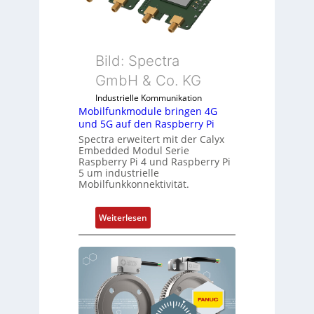
Bild: Spectra
GmbH & Co. KG
Industrielle Kommunikation
Mobilfunkmodule bringen 4G
und 5G auf den Raspberry Pi
Spectra erweitert mit der Calyx
Embedded Modul Serie
Raspberry Pi 4 und Raspberry Pi
5 um industrielle
Mobilfunkkonnektivität.
:
Weiterlesen
M
o
b
i
l
f