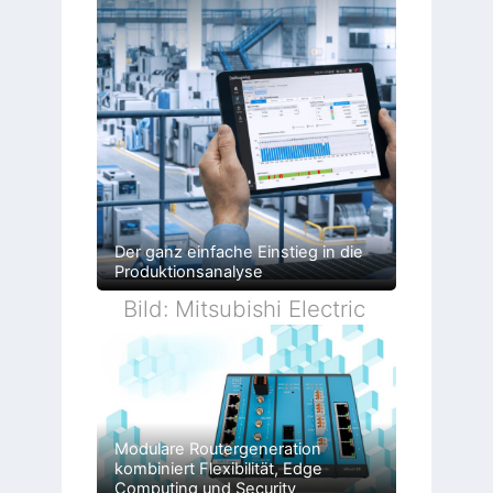
Der ganz einfache Einstieg in die
Produktionsanalyse
Bild: Mitsubishi Electric
Modulare Routergeneration
kombiniert Flexibilität, Edge
Computing und Security