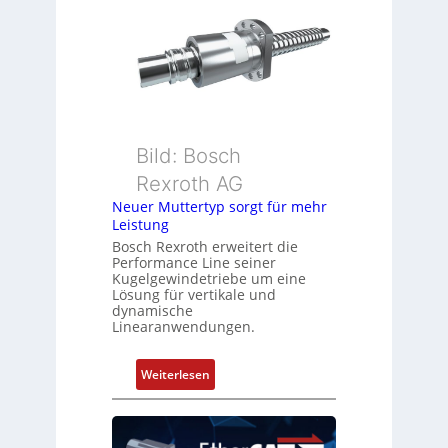
e
n
h
s
g
m
e
e
b
s
e
s
r
u
k
Bild: Bosch
n
o
Rexroth AG
g
m
Neuer Muttertyp sorgt für mehr
u
b
Leistung
n
i
Bosch Rexroth erweitert die
d
n
Performance Line seiner
Z
i
Kugelgewindetriebe um eine
u
Lösung für vertikale und
e
dynamische
s
r
Linearanwendungen.
t
t
a
P
:
Weiterlesen
n
o
N
d
s
e
s
i
u
ü
t