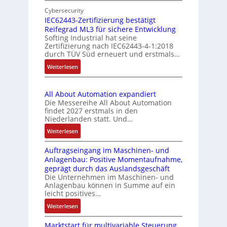
I
t
e
i
Cybersecurity
n
m
e
n
IEC62443-Zertifizierung bestätigt
d
e
k
Reifegrad ML3 für sichere Entwicklung
f
u
n
t
Softing Industrial hat seine
a
s
t
Zertifizierung nach IEC62443-4-1:2018
u
c
t
durch TÜV Süd erneuert und erstmals…
e
h
r
r
m
:
Weiterlesen
e
i
i
I
S
e
t
E
e
-
S
All About Automation expandiert
C
n
P
Die Messereihe All About Automation
p
6
s
C
findet 2027 erstmals in den
e
2
o
Niederlanden statt. Und…
l
z
4
r
ä
i
:
Weiterlesen
4
-
s
a
A
3
I
s
Auftragseingang im Maschinen- und
l
l
-
n
t
Anlagenbau: Positive Momentaufnahme,
m
l
Z
t
s
geprägt durch das Auslandsgeschäft
e
A
e
e
Die Unternehmen im Maschinen- und
i
m
b
r
g
Anlagenbau können in Summe auf ein
c
b
o
t
r
leicht positives…
h
r
u
i
a
f
:
Weiterlesen
a
t
f
t
l
A
n
A
i
i
Marktstart für multivariable Steuerung
e
u
e
u