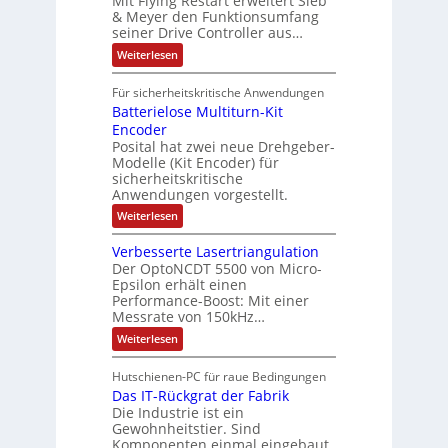
Mit Flying Restart erweitert Sieb
d
i
4
e
o
& Meyer den Funktionsumfang
0
i
t
t
seiner Drive Controller aus…
m
A
z
e
s
t
a
:
Weiterlesen
r
k
e
S
t
i
t
e
r
i
Für sicherheitskritische Anwendungen
l
n
ä
e
Batterielose Multiturn-Kit
o
s
f
r
o
Encoder
n
h
r
t
Posital hat zwei neue Drehgeber-
g
ä
l
e
Modelle (Kit Encoder) für
l
o
e
sicherheitskritische
t
s
w
S
Anwendungen vorgestellt.
e
ä
c
F
:
Weiterlesen
h
a
h
B
u
n
l
a
t
g
Verbesserte Lasertriangulation
t
t
z
s
Der OptoNCDT 5500 von Micro-
t
l
c
Epsilon erhält einen
e
a
h
Performance-Boost: Mit einer
r
c
a
i
Messrate von 150kHz…
k
l
e
b
t
:
Weiterlesen
l
e
u
V
o
s
n
e
s
c
Hutschienen-PC für raue Bedingungen
g
r
e
h
Das IT-Rückgrat der Fabrik
b
M
i
e
Die Industrie ist ein
u
c
s
l
Gewohnheitstier. Sind
h
s
t
Komponenten einmal eingebaut,
t