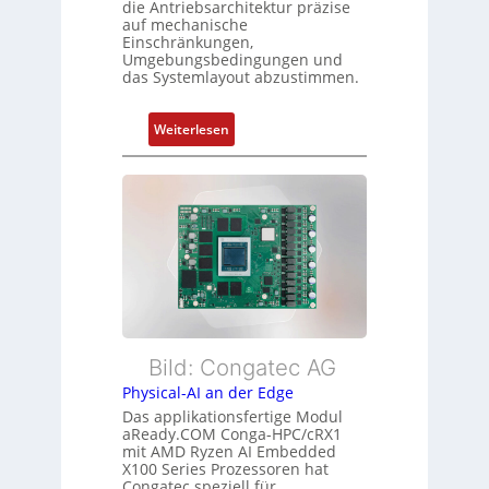
die Antriebsarchitektur präzise
Z
t
auf mechanische
u
Einschränkungen,
f
s
Umgebungsbedingungen und
ü
das Systemlayout abzustimmen.
t
r
a
m
n
:
Weiterlesen
e
d
F
h
s
l
r
ü
e
L
b
x
e
e
i
i
r
b
s
w
l
t
a
e
u
c
E
n
h
t
Bild: Congatec AG
g
u
h
Physical-AI an der Edge
n
e
Das applikationsfertige Modul
g
r
aReady.COM Conga-HPC/cRX1
c
mit AMD Ryzen AI Embedded
X100 Series Prozessoren hat
a
Congatec speziell für