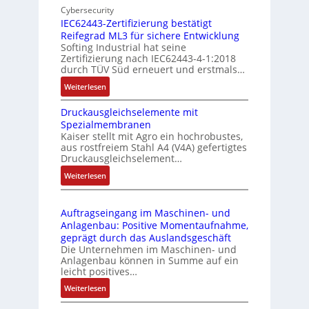
d
Cybersecurity
b
d
g
IEC62443-Zertifizierung bestätigt
i
u
e
Reifegrad ML3 für sichere Entwicklung
l
s
Softing Industrial hat seine
f
t
Zertifizierung nach IEC62443-4-1:2018
u
r
durch TÜV Süd erneuert und erstmals…
n
i
:
Weiterlesen
k
e
I
m
-
Druckausgleichselemente mit
E
o
P
Spezialmembranen
C
d
C
Kaiser stellt mit Agro ein hochrobustes,
6
u
l
aus rostfreiem Stahl A4 (V4A) gefertigtes
2
l
ä
Druckausgleichselement…
4
e
s
:
Weiterlesen
4
b
s
D
3
r
t
r
-
i
s
Auftragseingang im Maschinen- und
u
Z
n
i
Anlagenbau: Positive Momentaufnahme,
c
e
g
c
geprägt durch das Auslandsgeschäft
k
r
e
h
Die Unternehmen im Maschinen- und
a
t
Anlagenbau können in Summe auf ein
n
f
u
i
leicht positives…
4
l
s
f
G
e
:
Weiterlesen
g
i
u
x
A
l
z