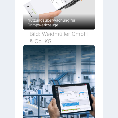
Nutzungsüberwachung für
Crimpwerkzeuge
Bild: Weidmüller GmbH
& Co. KG