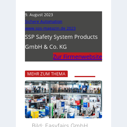
9. August 2023
Sichere Automation
www.sps-magazin.de 2023
SSP Safety System Products
GmbH & Co. KG
Zur Firmenwebsite
MEHR ZUM THEMA
Bild: Easyfairs GmbH