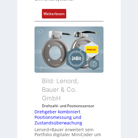
:
Weiterlesen
D
r
e
h
g
e
b
e
r
k
Bild: Lenord,
o
Bauer & Co.
m
GmbH
b
i
Drehzahl- und Positionssensor
n
Drehgeber kombiniert
Positionsmessung und
i
Zustandsüberwachung
e
Lenord+Bauer erweitert sein
r
Portfolio digitaler MiniCoder um
t