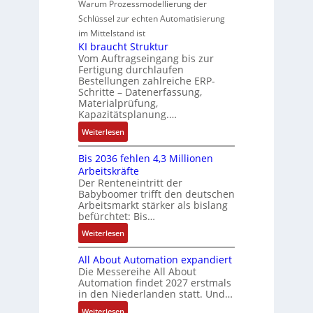
e
e
Warum Prozessmodellierung der
y
F
k
g
G
u
M
Schlüssel zur echten Automatisierung
s
a
e
e
o
im Mittelstand ist
t
n
s
r
m
KI braucht Struktur
è
u
c
V
e
Vom Auftragseingang bis zur
m
c
h
Fertigung durchlaufen
e
n
e
C
ä
Bestellungen zahlreiche ERP-
r
t
s
N
Schritte – Datenerfassung,
f
t
a
:
C
Materialprüfung,
t
r
u
Q
Kapazitätsplanung.…
-
s
i
f
2
S
:
f
Weiterlesen
e
n
-
y
K
ü
b
a
E
s
Bis 2036 fehlen 4,3 Millionen
I
h
s
h
r
t
Arbeitskräfte
b
r
-
m
g
e
Der Renteneintritt der
r
e
u
e
Babyboomer trifft den deutschen
e
m
a
r
n
,
Arbeitsmarkt stärker als bislang
b
e
u
z
d
befürchtet: Bis…
g
n
c
u
M
e
i
:
Weiterlesen
h
m
a
p
s
B
t
V
r
r
All About Automation expandiert
s
i
S
o
k
ä
Die Messereihe All About
e
s
t
r
e
Automation findet 2027 erstmals
g
b
2
r
s
in den Niederlanden statt. Und…
t
t
e
0
u
t
i
d
:
Weiterlesen
s
3