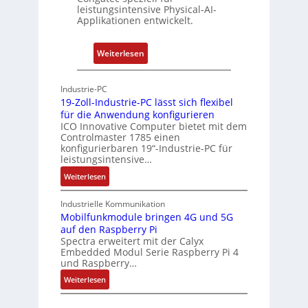
t
leistungsintensive Physical-AI-
-
Applikationen entwickelt.
A
r
:
Weiterlesen
c
P
h
h
Industrie-PC
i
y
19-Zoll-Industrie-PC lässt sich flexibel
t
s
für die Anwendung konfigurieren
e
i
ICO Innovative Computer bietet mit dem
k
Controlmaster 1785 einen
c
konfigurierbaren 19“-Industrie-PC für
t
a
leistungsintensive…
u
l
:
Weiterlesen
r
-
1
A
9
Industrielle Kommunikation
I
-
Mobilfunkmodule bringen 4G und 5G
a
auf den Raspberry Pi
Z
Spectra erweitert mit der Calyx
n
o
Embedded Modul Serie Raspberry Pi 4
l
d
und Raspberry…
l
e
:
Weiterlesen
-
r
M
I
E
o
n