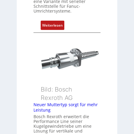
eine Variante mit serieller
P
Schnittstelle für Fanuc-
Umrichtersysteme.
o
s
i
:
Weiterlesen
t
D
i
r
o
e
n
h
s
g
m
e
e
b
s
e
s
r
u
k
Bild: Bosch
n
o
Rexroth AG
g
m
Neuer Muttertyp sorgt für mehr
u
b
Leistung
n
i
Bosch Rexroth erweitert die
d
n
Performance Line seiner
Z
i
Kugelgewindetriebe um eine
u
Lösung für vertikale und
e