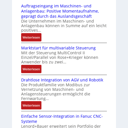
r
-
t
i
Auftragseingang im Maschinen- und
u
Z
s
n
Anlagenbau: Positive Momentaufnahme,
c
e
i
g
geprägt durch das Auslandsgeschäft
k
r
c
e
Die Unternehmen im Maschinen- und
a
t
h
Anlagenbau können in Summe auf ein leicht
n
u
i
positives…
f
4
s
f
l
G
:
Weiterlesen
g
i
e
u
A
l
z
x
n
Marktstart für multivariable Steuerung
u
e
i
i
Mit der Steuerung MultiControl II
d
f
i
e
Einzel/Parallel von Rose+Krieger können
b
5
t
c
Anwender bis zu zwei…
r
e
G
r
h
u
l
a
:
Weiterlesen
a
s
n
f
u
M
g
e
g
ü
Drahtlose Integration von AGV und Robotik
f
a
s
l
b
Die Produktfamilie von Modibus zur
r
d
r
e
e
Vernetzung von Maschinen- und
e
d
e
k
i
Anlagensteuerungen ermöglicht die
m
s
i
n
t
n
Fernwartung…
e
t
e
R
s
g
n
:
ä
Weiterlesen
A
a
t
a
t
D
t
n
s
a
n
e
Einfache Sensor-Integration in Fanuc CNC-
r
i
w
p
r
g
m
Systeme
a
g
e
b
t
i
Lenord+Bauer erweitert sein Portfolio der
i
h
t
n