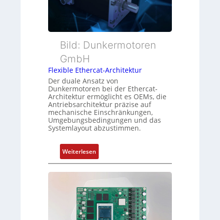
t
m
w
t
e
a
e
s
c
r
s
h
t
Bild: Dunkermotoren
u
u
y
n
n
GmbH
p
g
g
Flexible Ethercat-Architektur
s
u
Der duale Ansatz von
o
n
Dunkermotoren bei der Ethercat-
r
Architektur ermöglicht es OEMs, die
d
Antriebsarchitektur präzise auf
g
Z
mechanische Einschränkungen,
t
u
Umgebungsbedingungen und das
f
Systemlayout abzustimmen.
s
ü
t
r
a
:
Weiterlesen
m
n
F
e
d
l
h
s
e
r
ü
x
L
b
i
e
e
b
i