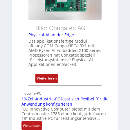
r
l
s
w
e
t
a
E
u
c
t
n
h
h
Bild: Congatec AG
g
u
e
Physical-AI an der Edge
n
r
Das applikationsfertige Modul
g
c
aReady.COM Conga-HPC/cRX1 mit
AMD Ryzen AI Embedded X100 Series
a
Prozessoren hat Congatec speziell
t
für leistungsintensive Physical-AI-
-
Applikationen entwickelt.
A
r
:
Weiterlesen
c
P
h
h
Industrie-PC
i
y
19-Zoll-Industrie-PC lässt sich flexibel für die
t
s
Anwendung konfigurieren
e
i
ICO Innovative Computer bietet mit dem
k
Controlmaster 1785 einen konfigurierbaren
c
t
19“-Industrie-PC für leistungsintensive…
a
u
:
Weiterlesen
l
r