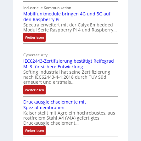
1
-
9
Industrielle Kommunikation
A
-
Mobilfunkmodule bringen 4G und 5G auf
I
den Raspberry Pi
Z
a
Spectra erweitert mit der Calyx Embedded
o
Modul Serie Raspberry Pi 4 und Raspberry…
n
l
d
l
:
Weiterlesen
e
-
M
I
o
r
n
Cybersecurity
b
E
IEC62443-Zertifizierung bestätigt Reifegrad
d
i
d
ML3 für sichere Entwicklung
u
l
g
Softing Industrial hat seine Zertifizierung
s
f
e
nach IEC62443-4-1:2018 durch TÜV Süd
t
u
erneuert und erstmals…
r
n
:
Weiterlesen
i
k
I
e
m
Druckausgleichselemente mit
E
-
o
Spezialmembranen
C
P
d
Kaiser stellt mit Agro ein hochrobustes, aus
6
C
u
rostfreiem Stahl A4 (V4A) gefertigtes
2
l
l
Druckausgleichselement…
4
ä
e
:
Weiterlesen
4
s
b
D
3
s
r