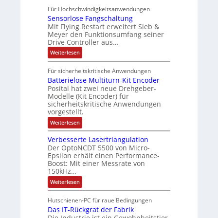
x
A
s
0
P
g
Für Hochschwindigkeitsanwendungen
u
C
p
r
c
e
n
Sensorlose Fangschaltung
-
a
b
h
s
d
N
Mit Flying Restart erweitert Sieb &
n
4
e
e
e
c
Meyer den Funktionsumfang seiner
0
t
d
i
A
Drive Controller aus…
h
A
z
i
t
u
ä
t
:
Weiterlesen
e
s
e
t
S
f
i
e
r
k
o
t
Für sicherheitskritische Anwendungen
l
n
t
r
m
e
Batterielose Multiturn-Kit Encoder
s
r
ä
a
o
Posital hat zwei neue Drehgeber-
h
r
f
Modelle (Kit Encoder) für
t
ä
l
sicherheitskritische Anwendungen
t
i
l
o
vorgestellt.
t
s
e
o
S
e
:
Weiterlesen
n
c
F
B
g
h
a
a
Verbesserte Lasertriangulation
u
n
e
t
t
Der OptoNCDT 5500 von Micro-
g
t
w
z
s
Epsilon erhält einen Performance-
e
ä
l
c
Boost: Mit einer Messrate von
r
a
h
h
i
150kHz…
c
a
e
l
k
:
l
Weiterlesen
l
b
t
V
t
o
e
e
u
s
Hutschienen-PC für raue Bedingungen
s
r
n
e
c
Das IT-Rückgrat der Fabrik
b
g
M
h
e
Die Industrie ist ein Gewohnheitstier.
u