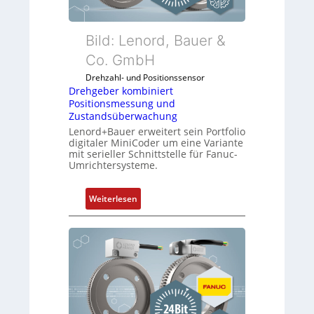
Bild: Lenord, Bauer &
Co. GmbH
Drehzahl- und Positionssensor
Drehgeber kombiniert
Positionsmessung und
Zustandsüberwachung
Lenord+Bauer erweitert sein Portfolio
digitaler MiniCoder um eine Variante
mit serieller Schnittstelle für Fanuc-
Umrichtersysteme.
:
Weiterlesen
D
r
e
h
g
e
b