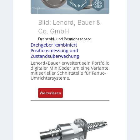
e
r
k
o
Bild: Lenord, Bauer &
m
Co. GmbH
b
Drehzahl- und Positionssensor
i
Drehgeber kombiniert
n
Positionsmessung und
i
Zustandsüberwachung
e
Lenord+Bauer erweitert sein Portfolio
r
digitaler MiniCoder um eine Variante
mit serieller Schnittstelle für Fanuc-
t
Umrichtersysteme.
P
o
:
s
Weiterlesen
D
i
r
t
e
i
h
o
g
n
e
s
b
m