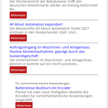
Der Renteneintritt der Babyboomer trifft den
b
e
v
e
c
deutschen Arbeitsmarkt stärker als bislang befürchtet:
r
g
a
Bis…
s
C
a
r
r
t
N
:
Weiterlesen
u
a
i
ä
C
B
c
t
a
t
-
All About Automation expandiert
i
h
i
b
i
S
Die Messereihe All About Automation findet 2027
s
t
o
l
g
erstmals in den Niederlanden statt. Und…
y
2
S
n
e
t
s
0
:
Weiterlesen
t
v
S
R
t
3
A
r
o
t
e
e
Auftragseingang im Maschinen- und Anlagenbau:
6
l
u
n
e
i
m
Positive Momentaufnahme, geprägt durch das
f
l
k
A
u
f
e
Auslandsgeschäft
e
A
t
G
e
e
Die Unternehmen im Maschinen- und Anlagenbau
h
b
u
V
r
können in Summe auf ein leicht positives…
g
l
o
r
u
u
r
:
Weiterlesen
e
u
n
n
a
A
n
t
d
g
d
u
4
A
R
M
Für sicherheitskritische Anwendungen
f
,
u
o
L
Batterielose Multiturn-Kit Encoder
t
3
t
b
3
Posital hat zwei neue Drehgeber-Modelle (Kit
r
M
o
o
Encoder) für sicherheitskritische Anwendungen
f
a
i
m
t
vorgestellt.
ü
g
l
a
i
r
:
Weiterlesen
s
l
t