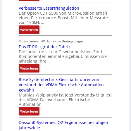
k
s
B
e
i
i
i
Verbesserte Lasertriangulation
a
i
o
o
Der OptoNCDT 5500 von Micro-Epsilon erhält
c
t
n
n
n
einen Performance-Boost: Mit einer Messrate
h
t
g
e
e
von 150kHz…
e
e
a
n
x
:
r
Weiterlesen
r
n
A
p
V
e
i
g
r
a
e
E
Hutschienen-PC für raue Bedingungen
e
i
b
n
r
Das IT-Rückgrat der Fabrik
n
l
m
e
d
Die Industrie ist ein Gewohnheitstier. Sind
b
t
o
M
i
i
Komponenten einmal eingebaut, müssen sie
e
w
s
a
t
e
jahrelang ihre…
s
i
e
s
s
r
:
s
Weiterlesen
c
M
c
k
t
D
e
k
u
h
r
Rose Systemtechnik-Geschäftsführer zum
a
r
l
l
i
ä
Vorstand des VDMA Elektrische Automation
s
t
u
t
n
f
gewählt
I
e
n
i
e
t
Mathias Wolpiansky ist jetzt Vorstands-Mitglied
T
L
g
t
n
e
des VDMA-Fachverbands Elektrische
-
a
u
-
Automation.
R
s
r
u
:
Weiterlesen
ü
e
n
n
R
c
r
-
d
Dassault Systèmes: Q2-Ergebnisse bestätigen
o
k
t
K
A
Jahresziele
s
g
r
i