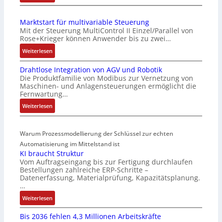
I
S
E
e
Marktstart für multivariable Steuerung
C
n
Mit der Steuerung MultiControl II Einzel/Parallel von
6
s
Rose+Krieger können Anwender bis zu zwei…
2
o
:
Weiterlesen
4
r
M
4
-
Drahtlose Integration von AGV und Robotik
a
3
I
Die Produktfamilie von Modibus zur Vernetzung von
r
-
n
Maschinen- und Anlagensteuerungen ermöglicht die
k
Z
t
Fernwartung…
t
e
e
:
Weiterlesen
s
r
g
D
t
t
r
r
a
i
a
Warum Prozessmodellierung der Schlüssel zur echten
a
r
f
t
h
Automatisierung im Mittelstand ist
t
i
i
KI braucht Struktur
t
f
z
o
Vom Auftragseingang bis zur Fertigung durchlaufen
l
ü
i
n
Bestellungen zahlreiche ERP-Schritte –
o
r
e
i
Datenerfassung, Materialprüfung, Kapazitätsplanung.
s
m
r
n
…
e
u
u
F
:
Weiterlesen
I
l
n
a
K
n
t
g
n
Bis 2036 fehlen 4,3 Millionen Arbeitskräfte
I
t
i
b
u