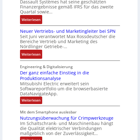
n
Dassault Systèmes hat seine geschätzten
e
r
i
t
l
Finanzergebnisse gemäß IFRS für das zweite
S
a
a
E
Quartal sowie…
a
y
t
n
n
g
:
Weiterlesen
s
d
g
c
e
D
t
e
u
o
n
Neuer Vertriebs- und Marketingleiter bei SPN
a
e
r
l
d
b
Seit Juni verantwortet Max Rossdeutscher die
s
m
F
a
e
Bereiche Vertrieb und Marketing des
a
s
t
a
t
Nördlinger Getriebe-…
r
u
a
e
b
i
:
:
Weiterlesen
u
c
r
o
P
N
l
h
i
n
o
e
Engineering & Digitalisierung
t
n
k
s
u
Der ganz einfache Einstieg in die
S
i
i
Produktionsanalyse
e
y
k
Mitsubishi Electric erweitert sein
t
r
s
-
Softwareportfolio um die browserbasierte
i
V
t
G
DataNavigateApp.
v
e
è
e
:
Weiterlesen
e
r
m
s
D
M
t
e
e
c
Mit dem Smartphone auslesbar
o
r
r
s
h
Nutzungsüberwachung für Crimpwerkzeuge
g
m
i
:
ä
a
Im Schaltschrank- und Maschinenbau hängt
e
e
Q
n
f
die Qualität elektrischer Verbindungen
z
n
b
2
maßgeblich von der Zuverlässigkeit…
t
e
t
s
-
s
i
: