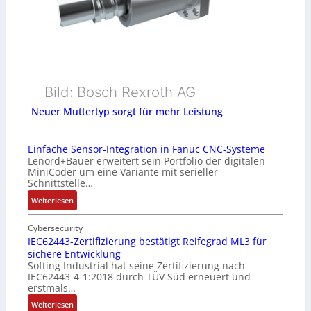
Bild: Bosch Rexroth AG
Neuer Muttertyp sorgt für mehr Leistung
Einfache Sensor-Integration in Fanuc CNC-Systeme
Lenord+Bauer erweitert sein Portfolio der digitalen
MiniCoder um eine Variante mit serieller
Schnittstelle…
:
Weiterlesen
E
i
Cybersecurity
n
IEC62443-Zertifizierung bestätigt Reifegrad ML3 für
sichere Entwicklung
f
Softing Industrial hat seine Zertifizierung nach
a
IEC62443-4-1:2018 durch TÜV Süd erneuert und
c
erstmals…
h
:
Weiterlesen
e