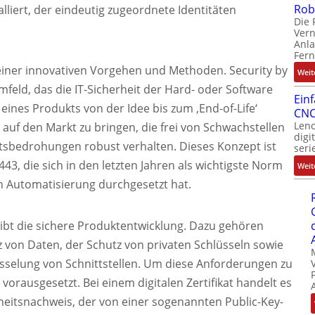
Rob
alliert, der eindeutig zugeordnete Identitäten
Die 
Ver
Anla
Fer
einer innovativen Vorgehen und Methoden. Security by
Weit
mfeld, das die IT-Sicherheit der Hard- oder Software
Ein
eines Produkts von der Idee bis zum ‚End-of-Life‘
CNC
Leno
te auf den Markt zu bringen, die frei von Schwachstellen
digi
tsbedrohungen robust verhalten. Dieses Konzept ist
seri
443, die sich in den letzten Jahren als wichtigste Norm
Weit
len Automatisierung durchgesetzt hat.
ibt die sichere Produktentwicklung. Dazu gehören
z von Daten, der Schutz von privaten Schlüsseln sowie
üsselung von Schnittstellen. Um diese Anforderungen zu
e vorausgesetzt. Bei einem digitalen Zertifikat handelt es
heitsnachweis, der von einer sogenannten Public-Key-