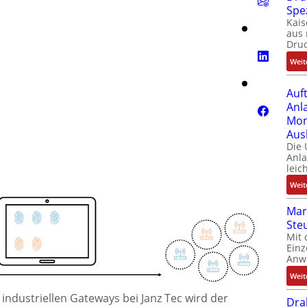
Spe
Kais
aus 
Dru
Weit
Auf
Anl
Mom
Aus
Die
Anl
leic
Weit
Mar
Ste
Mit 
Einz
Anw
Weit
ndustriellen Gateways bei Janz Tec wird der
Dra