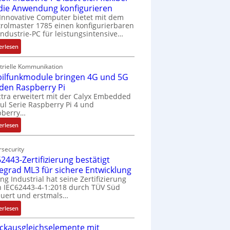
 die Anwendung konfigurieren
Innovative Computer bietet mit dem
rolmaster 1785 einen konfigurierbaren
Industrie-PC für leistungsintensive…
:
erlesen
1
9
trielle Kommunikation
ilfunkmodule bringen 4G und 5G
-
Z
 den Raspberry Pi
o
tra erweitert mit der Calyx Embedded
l Serie Raspberry Pi 4 und
l
pberry…
l
-
:
erlesen
I
M
n
o
security
d
b
2443-Zertifizierung bestätigt
u
i
fegrad ML3 für sichere Entwicklung
s
l
ing Industrial hat seine Zertifizierung
t
f
 IEC62443-4-1:2018 durch TÜV Süd
r
u
uert und erstmals…
i
n
:
erlesen
e
k
I
-
m
ckausgleichselemente mit
E