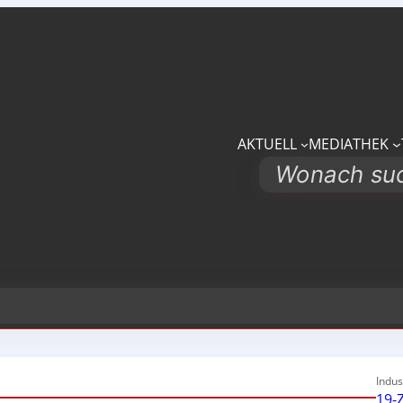
AKTUELL
MEDIATHEK
Search
Indus
19-Z