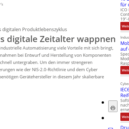
für
’s
ICO 
Cont
19“-
Weit
es digitalen Produktlebenszyklus
 digitale Zeitalter wappnen
Indus
Mob
industrielle Automatisierung viele Vorteile mit sich bringt,
auf
Spec
nahmen bei Entwurf und Herstellung von Komponenten
Modu
t schnell untergraben. Um den immer strengeren
Ras
ungen wie der NIS-2.0-Richtlinie und dem Cyber
Weit
benötigen Gerätehersteller in diesem Jahr skalierbare
Cyber
IEC6
Rei
Soft
nach
erne
Weit
Dru