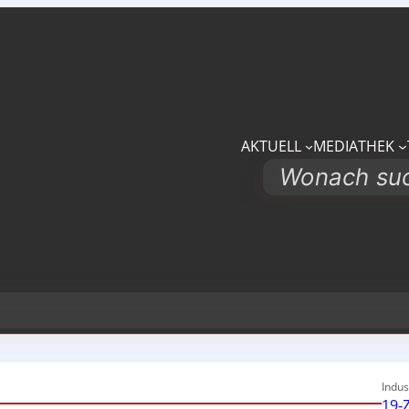
AKTUELL
MEDIATHEK
Search
Indus
19-Z