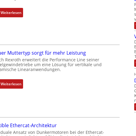
m
b
:
Weiterlesen
i
D
n
r
i
e
e
h
r
g
t
e
er Muttertyp sorgt für mehr Leistung
P
b
ch Rexroth erweitert die Performance Line seiner
o
e
elgewindetriebe um eine Lösung für vertikale und
amische Linearanwendungen.
s
r
i
k
t
o
:
Weiterlesen
i
m
N
o
b
e
n
i
u
s
n
e
m
i
r
e
e
M
xible Ethercat-Architektur
s
r
u
 duale Ansatz von Dunkermotoren bei der Ethercat-
s
t
t