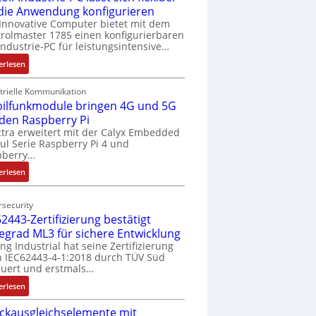
 die Anwendung konfigurieren
Innovative Computer bietet mit dem
rolmaster 1785 einen konfigurierbaren
Industrie-PC für leistungsintensive…
:
erlesen
1
9
trielle Kommunikation
ilfunkmodule bringen 4G und 5G
-
Z
 den Raspberry Pi
o
tra erweitert mit der Calyx Embedded
l Serie Raspberry Pi 4 und
l
pberry…
l
-
:
erlesen
I
M
n
o
security
d
b
2443-Zertifizierung bestätigt
u
i
fegrad ML3 für sichere Entwicklung
s
l
ing Industrial hat seine Zertifizierung
t
f
 IEC62443-4-1:2018 durch TÜV Süd
r
u
uert und erstmals…
i
n
:
erlesen
e
k
I
-
m
ckausgleichselemente mit
E