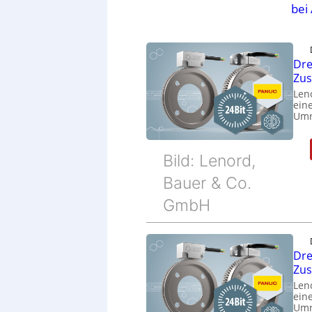
bei
Dre
Zu
Len
eine
Umr
Bild: Lenord,
Bauer & Co.
GmbH
Dre
Zu
Len
eine
Umr