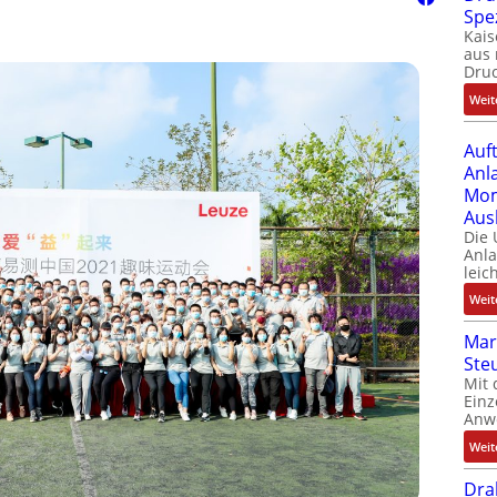
Spe
Kais
aus 
Dru
Weit
Auf
Anl
Mom
Aus
Die
Anl
leic
Weit
Mar
Ste
Mit 
Einz
Anw
Weit
Dra