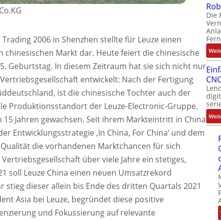
Rob
+Co.KG
Die 
Ver
Anla
Fer
Trading 2006 in Shenzhen stellte für Leuze einen
Weit
en chinesischen Markt dar. Heute feiert die chinesische
5. Geburtstag. In diesem Zeitraum hat sie sich nicht nur
Ein
Vertriebsgesellschaft entwickelt: Nach der Fertigung
CNC
Leno
deutschland, ist die chinesische Tochter auch der
digi
seri
ale Produktionsstandort der Leuze-Electronic-Gruppe.
Weit
 15 Jahren gewachsen. Seit ihrem Markteintritt in China
er Entwicklungsstrategie ‚In China, For China‘ und dem
Qualität die vorhandenen Marktchancen für sich
 Vertriebsgesellschaft über viele Jahre ein stetiges,
21 soll Leuze China einen neuen Umsatzrekord
 stieg dieser allein bis Ende des dritten Quartals 2021
ent Asia bei Leuze, begründet diese positive
renzierung und Fokussierung auf relevante