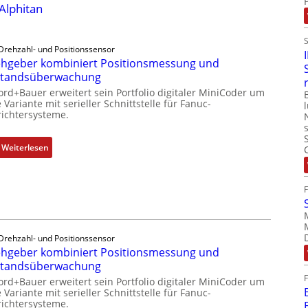
 Alphitan
Drehzahl- und Positionssensor
hgeber kombiniert Positionsmessung und
standsüberwachung
ord+Bauer erweitert sein Portfolio digitaler MiniCoder um
 Variante mit serieller Schnittstelle für Fanuc-
ichtersysteme.
:
Weiterlesen
D
r
e
h
g
e
Drehzahl- und Positionssensor
b
hgeber kombiniert Positionsmessung und
e
standsüberwachung
r
ord+Bauer erweitert sein Portfolio digitaler MiniCoder um
k
 Variante mit serieller Schnittstelle für Fanuc-
ichtersysteme.
o