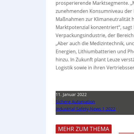
prosperierende Marktsegmente. „M
zunehmenden Konsumniveau der B
Maßnahmen zur Klimaneutralität h
Marktpotenzial konzentriert“, sagt 
Verpackungsindustrie, der Bereic
„Aber auch die Medizintechnik, und
Energien, Lithiumbatterien und Phot
hinzu. In Zukunft plant Leuze vers
Logistik sowie in ihren Vertriebss
11. Januar 2022
Sichere Automation
Industrial Safety-News 1 2022
MEHR ZUM THEMA