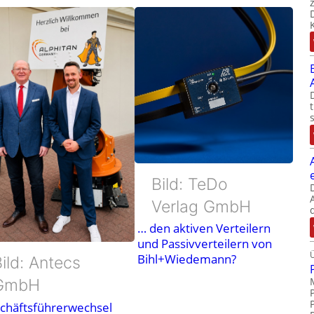
Bild: TeDo
Verlag GmbH
… den aktiven Verteilern
und Passivverteilern von
Bihl+Wiedemann?
ild: Antecs
GmbH
chäftsführerwechsel