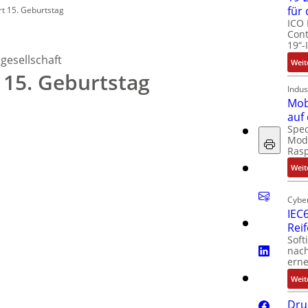
für
rt 15. Geburtstag
ICO 
Cont
19“-
gesellschaft
Weit
t 15. Geburtstag
Indus
Mob
auf
Spec
Modu
Ras
Weit
Cyber
IEC6
Rei
Soft
nach
erne
Weit
Dru