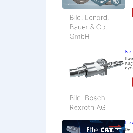
Bild: Lenord,
Bauer & Co.
GmbH
Neu
Bos
Kug
dyn
Bild: Bosch
Rexroth AG
Fle
Der