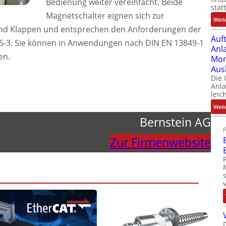
Bedienung weiter vereinfacht. Beide
stat
Magnetschalter eignen sich zur
Weit
nd Klappen und entsprechen den Anforderungen der
Auf
5-3. Sie können in Anwendungen nach DIN EN 13849-1
Anl
en.
Mom
Aus
Die
Anl
leic
Weit
Bernstein AG
Zur Firmenwebsite