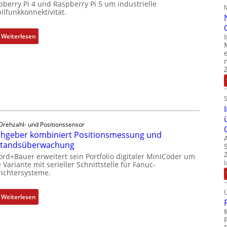
pberry Pi 4 und Raspberry Pi 5 um industrielle
m
d
ilfunkkonnektivität.
i
u
t
s
:
Weiterlesen
S
t
M
p
r
o
e
i
b
z
e
i
i
-
l
a
P
f
l
C
u
m
l
n
e
Drehzahl- und Positionssensor
ä
k
hgeber kombiniert Positionsmessung und
m
s
m
standsüberwachung
b
s
o
r
ord+Bauer erweitert sein Portfolio digitaler MiniCoder um
t
d
 Variante mit serieller Schnittstelle für Fanuc-
a
s
ichtersysteme.
u
n
i
l
e
c
e
:
Weiterlesen
n
h
b
D
f
r
r
l