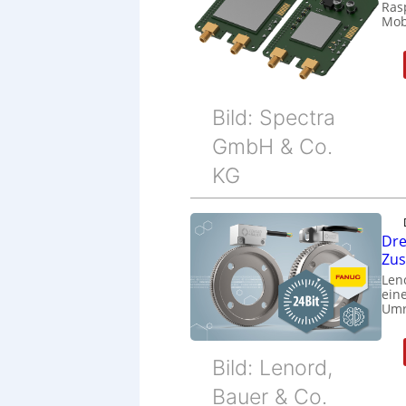
Ras
Mob
Bild: Spectra
GmbH & Co.
KG
Dre
Zu
Len
eine
Umr
Bild: Lenord,
Bauer & Co.