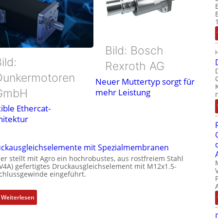
Bild: Bosch
ild:
Rexroth AG
Dunkermotoren
Neuer Muttertyp sorgt für
GmbH
mehr Leistung
ible Ethercat-
hitektur
ckausgleichselemente mit Spezialmembranen
er stellt mit Agro ein hochrobustes, aus rostfreiem Stahl
(V4A) gefertigtes Druckausgleichselement mit M12x1.5-
chlussgewinde eingeführt.
:
Weiterlesen
D
r