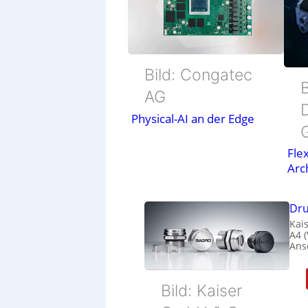
Bild: Congatec
B
AG
Physical-AI an der Edge
Flex
Arc
Dru
Kais
A4 
Ans
Bild: Kaiser