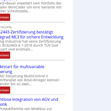
rd+Bauer erweitert sein Portfolio der
talen MiniCoder um eine Variante mit
eller Schnittstelle…
:
erlesen
E
i
security
2443-Zertifizierung bestätigt
n
f
fegrad ML3 für sichere Entwicklung
a
ing Industrial hat seine Zertifizierung
 IEC62443-4-1:2018 durch TÜV Süd
c
uert und erstmals…
h
e
:
erlesen
S
I
e
E
ktstart für multivariable
n
C
uerung
s
6
der Steuerung MultiControl II
o
2
el/Parallel von Rose+Krieger können
r
4
ender bis zu zwei…
-
4
:
erlesen
I
3
M
n
-
htlose Integration von AGV und
a
t
Z
otik
r
e
e
Produktfamilie von Modibus zur
k