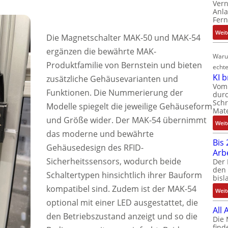
Ver
Anla
Fer
Weit
Die Magnetschalter MAK-50 und MAK-54
ergänzen die bewährte MAK-
Waru
Produktfamilie von Bernstein und bieten
echte
KI 
zusätzliche Gehäusevarianten und
Vom 
Funktionen. Die Nummerierung der
durc
Schr
Modelle spiegelt die jeweilige Gehäuseform
Mate
und Größe wider. Der MAK-54 übernimmt
Weit
das moderne und bewährte
Bis 
Gehäusedesign des RFID-
Arb
Sicherheitssensors, wodurch beide
Der 
den 
Schaltertypen hinsichtlich ihrer Bauform
bisl
kompatibel sind. Zudem ist der MAK-54
Weit
optional mit einer LED ausgestattet, die
All
den Betriebszustand anzeigt und so die
Die 
find