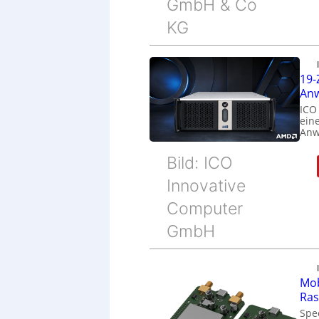
GmbH & Co
KG
19-
Anw
ICO
eine
Anw
Bild: ICO
Innovative
Computer
GmbH
Mob
Ras
Spe