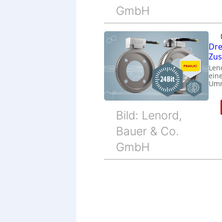
GmbH
Dre
Zu
Len
eine
Umr
Bild: Lenord,
Bauer & Co.
GmbH