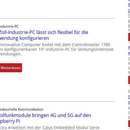
u
c
k
a
Industrie-PC
u
Zoll-Industrie-PC lässt sich flexibel für die
s
endung konfigurieren
g
 Innovative Computer bietet mit dem Controlmaster 1785
l
n konfigurierbaren 19“-Industrie-PC für leistungsintensive
endungen.
e
i
c
:
Weiterlesen
h
1
s
9
e
-
l
E
Z
e
o
m
l
Industrielle Kommunikation
e
l
ilfunkmodule bringen 4G und 5G auf den
n
-
pberry Pi
t
I
ctra erweitert mit der Calyx Embedded Modul Serie
e
n