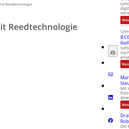
Leno
mit Reedtechnologie
digi
seri
Weit
it Reedtechnologie
Cyber
IEC6
Rei
Soft
nach
erne
Weit
Mar
Ste
Mit 
Einz
Anw
Weit
Dra
Rob
Die 