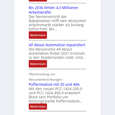
-
y
K
ü
b
a
E
s
Bis 2036 fehlen 4,3 Millionen
I
h
s
h
r
t
Arbeitskräfte
b
r
-
m
g
e
Der Renteneintritt der
r
e
u
e
Babyboomer trifft den deutschen
e
m
a
r
n
,
Arbeitsmarkt stärker als bislang
b
e
u
z
d
befürchtet: Bis…
g
n
c
u
M
e
i
:
Weiterlesen
h
m
a
p
s
B
t
V
r
r
All About Automation expandiert
s
i
S
o
k
ä
Die Messereihe All About
e
s
t
r
e
Automation findet 2027 erstmals
g
b
2
r
s
in den Niederlanden statt. Und…
t
t
e
0
u
t
i
d
:
Weiterlesen
s
3
k
a
n
u
A
t
6
t
n
g
r
l
Überbrückung von
ä
f
u
d
l
c
l
t
e
Netzunterbrechnungen
r
d
e
h
A
i
h
Puffermodule mit 20 und 40A
e
i
d
b
Mit den neuen PCC-1424-200-0
g
l
s
t
a
und PCC-1424-400-0 erweitert
o
e
e
V
Block sein Portfolio um
e
s
u
n
n
D
leistungsstarke Puffermodule…
r
A
t
J
4
M
:
b
Weiterlesen
u
A
a
,
P
A
e
s
u
h
3
u
E