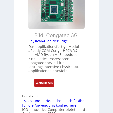
x
e
e
i
i
r
b
s
w
l
t
a
e
u
c
E
n
h
t
Bild: Congatec AG
g
u
h
Physical-AI an der Edge
n
e
Das applikationsfertige Modul
g
r
aReady.COM Conga-HPC/cRX1
c
mit AMD Ryzen AI Embedded
X100 Series Prozessoren hat
a
Congatec speziell für
t
leistungsintensive Physical-AI-
-
Applikationen entwickelt.
A
r
:
Weiterlesen
c
P
h
h
Industrie-PC
i
y
19-Zoll-Industrie-PC lässt sich flexibel
t
s
für die Anwendung konfigurieren
e
i
ICO Innovative Computer bietet mit dem
k