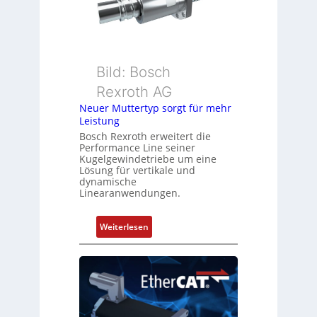
m
e
e
b
s
e
s
r
u
k
Bild: Bosch
n
o
Rexroth AG
g
m
Neuer Muttertyp sorgt für mehr
u
b
Leistung
n
i
Bosch Rexroth erweitert die
d
n
Performance Line seiner
Z
i
Kugelgewindetriebe um eine
u
Lösung für vertikale und
e
dynamische
s
r
Linearanwendungen.
t
t
a
P
:
Weiterlesen
n
o
N
d
s
e
s
i
u
ü
t
e
b
i
r
e
o
M