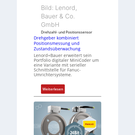
Bild: Lenord,
Bauer & Co.
GmbH
Drehzahl- und Positionssensor
Drehgeber kombiniert
Positionsmessung und
Zustandsüberwachung
Lenord+Bauer erweitert sein
Portfolio digitaler MiniCoder um
eine Variante mit serieller
Schnittstelle für Fanuc-
Umrichtersysteme.
:
Weiterlesen
D
r
e
h
g
e
b