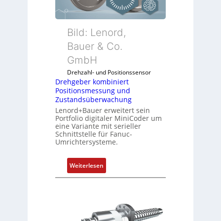
e
r
k
Bild: Lenord,
o
Bauer & Co.
m
GmbH
b
i
Drehzahl- und Positionssensor
n
Drehgeber kombiniert
Positionsmessung und
i
Zustandsüberwachung
e
Lenord+Bauer erweitert sein
r
Portfolio digitaler MiniCoder um
t
eine Variante mit serieller
P
Schnittstelle für Fanuc-
Umrichtersysteme.
o
s
i
:
Weiterlesen
t
D
i
r
o
e
n
h
s
g