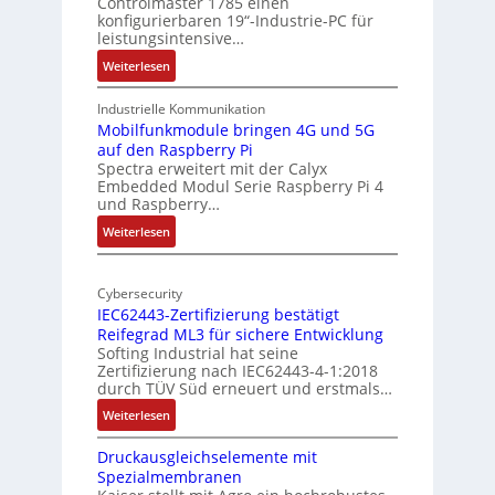
Controlmaster 1785 einen
c
konfigurierbaren 19“-Industrie-PC für
t
a
leistungsintensive…
u
l
:
Weiterlesen
r
-
1
A
9
Industrielle Kommunikation
I
-
Mobilfunkmodule bringen 4G und 5G
a
auf den Raspberry Pi
Z
Spectra erweitert mit der Calyx
n
o
Embedded Modul Serie Raspberry Pi 4
l
d
und Raspberry…
l
e
:
Weiterlesen
-
r
M
I
E
o
n
d
Cybersecurity
b
d
g
IEC62443-Zertifizierung bestätigt
i
u
e
Reifegrad ML3 für sichere Entwicklung
l
s
Softing Industrial hat seine
f
t
Zertifizierung nach IEC62443-4-1:2018
u
r
durch TÜV Süd erneuert und erstmals…
n
i
:
Weiterlesen
k
e
I
m
-
Druckausgleichselemente mit
E
o
P
Spezialmembranen
C
d
C