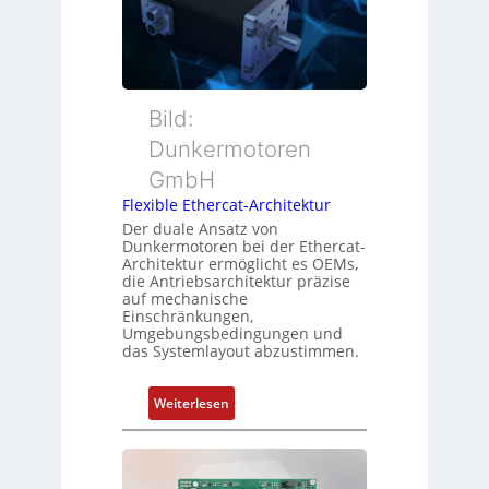
r
n
u
w
s
t
a
m
t
c
e
e
h
s
r
Bild:
u
s
t
n
u
Dunkermotoren
y
g
n
GmbH
p
g
s
Flexible Ethercat-Architektur
u
o
Der duale Ansatz von
n
Dunkermotoren bei der Ethercat-
r
d
Architektur ermöglicht es OEMs,
g
die Antriebsarchitektur präzise
Z
t
auf mechanische
u
Einschränkungen,
f
s
Umgebungsbedingungen und
ü
das Systemlayout abzustimmen.
t
r
a
m
n
:
Weiterlesen
e
d
F
h
s
l
r
ü
e
L
b