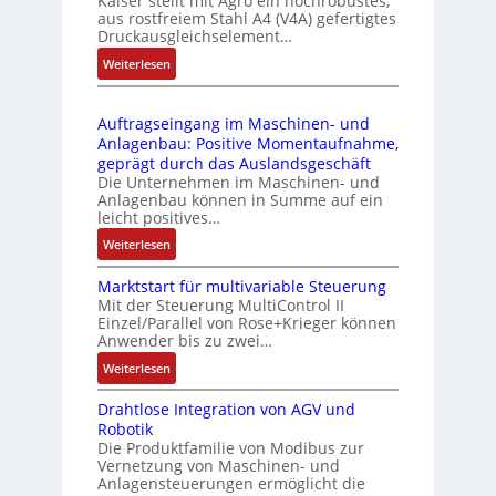
Kaiser stellt mit Agro ein hochrobustes,
6
u
l
aus rostfreiem Stahl A4 (V4A) gefertigtes
2
l
ä
Druckausgleichselement…
4
e
s
:
Weiterlesen
4
b
s
D
3
r
t
r
-
i
s
Auftragseingang im Maschinen- und
u
Z
n
i
Anlagenbau: Positive Momentaufnahme,
c
e
g
c
geprägt durch das Auslandsgeschäft
k
r
e
h
Die Unternehmen im Maschinen- und
a
t
Anlagenbau können in Summe auf ein
n
f
u
i
leicht positives…
4
l
s
f
G
e
:
Weiterlesen
g
i
u
x
A
l
z
n
i
Marktstart für multivariable Steuerung
u
e
i
Mit der Steuerung MultiControl II
d
b
f
i
e
Einzel/Parallel von Rose+Krieger können
5
e
t
c
Anwender bis zu zwei…
r
G
l
r
h
u
a
:
Weiterlesen
f
a
s
n
u
M
ü
g
e
g
Drahtlose Integration von AGV und
f
a
r
s
l
b
Robotik
d
r
d
e
e
e
Die Produktfamilie von Modibus zur
e
k
i
i
m
Vernetzung von Maschinen- und
s
n
t
e
n
Anlagensteuerungen ermöglicht die
e
t
R
s
A
g