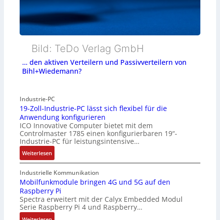
Bild: TeDo Verlag GmbH
… den aktiven Verteilern und Passivverteilern von
Bihl+Wiedemann?
Industrie-PC
19-Zoll-Industrie-PC lässt sich flexibel für die
Anwendung konfigurieren
ICO Innovative Computer bietet mit dem
Controlmaster 1785 einen konfigurierbaren 19“-
Industrie-PC für leistungsintensive…
:
Weiterlesen
1
9
Industrielle Kommunikation
-
Mobilfunkmodule bringen 4G und 5G auf den
Raspberry Pi
Z
Spectra erweitert mit der Calyx Embedded Modul
o
Serie Raspberry Pi 4 und Raspberry…
l
l
:
Weiterlesen