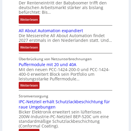
c
Der Renteneintritt der Babyboomer trifft den
b
M
e
Q
u
f
deutschen Arbeitsmarkt stärker als bislang
C
r
o
b
2
n
t
befürchtet: Bis…
N
a
m
s
-
g
s
C
:
Weiterlesen
u
e
-
E
f
-
B
c
n
u
r
ü
All About Automation expandiert
S
i
h
t
n
g
h
Die Messereihe All About Automation findet
y
s
t
a
d
e
r
2027 erstmals in den Niederlanden statt. Und…
s
2
S
u
M
b
e
t
0
:
Weiterlesen
t
f
a
n
r
e
3
A
r
n
r
i
z
m
6
l
Überbrückung von Netzunterbrechnungen
u
a
k
s
u
e
f
l
Puffermodule mit 20 und 40A
k
h
e
s
m
Mit den neuen PCC-1424-200-0 und PCC-1424-
e
A
t
m
t
e
V
400-0 erweitert Block sein Portfolio um
h
b
u
e
i
b
o
leistungsstarke Puffermodule…
l
o
r
,
n
e
r
:
Weiterlesen
e
u
g
g
s
s
P
n
t
e
l
u
t
t
Stromversorgung
4
A
f
p
e
ä
a
IPC-Netzteil erhält Schutzlackbeschichtung für
f
,
u
r
i
t
e
n
raue Umgebungen
3
t
ä
t
r
i
d
Bicker Elektronik erweitert sein lüfterloses
m
M
o
g
e
g
200W-Industrie-PC-Netzteil BEP-520C um eine
d
o
i
m
t
r
standardmäßige Schutzlackbeschichtung
e
d
e
l
a
(Conformal Coating).
u
d
b
n
s
l
l
t