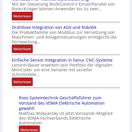
f
l
l
G
Mit der Steuerung MultiControl II Einzel/Parallel von
f
i
e
e
u
Rose+Krieger können Anwender bis zu zwei…
t
z
i
x
n
r
:
Weiterlesen
i
c
i
d
a
M
e
h
b
5
Drahtlose Integration von AGV und Robotik
g
a
r
s
e
G
Die Produktfamilie von Modibus zur Vernetzung von
s
r
u
e
l
a
Maschinen- und Anlagensteuerungen ermöglicht die
e
k
n
l
f
u
Fernwartung…
i
t
g
e
ü
f
:
Weiterlesen
n
s
b
m
r
d
D
g
t
e
e
d
e
Einfache Sensor-Integration in Fanuc CNC-Systeme
r
a
a
s
n
i
n
Lenord+Bauer erweitert sein Portfolio der digitalen
a
n
r
t
t
e
R
MiniCoder um eine Variante mit serieller
h
g
t
ä
e
A
Schnittstelle…
a
t
i
f
t
m
n
s
:
Weiterlesen
l
m
ü
i
i
w
p
E
o
M
r
g
t
e
b
i
s
a
m
t
S
n
e
Rose Systemtechnik-Geschäftsführer zum
n
e
s
u
R
p
d
r
Vorstand des VDMA Elektrische Automation
f
I
c
l
e
e
u
gewählt
r
a
n
h
t
i
z
Mathias Wolpiansky ist jetzt Vorstands-Mitglied
n
y
c
t
i
i
des VDMA-Fachverbands Elektrische
f
i
g
P
h
e
Automation.
n
v
e
a
k
i
e
g
e
a
g
l
:
o
Weiterlesen
S