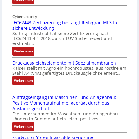
-
M
I
o
n
Cybersecurity
b
IEC62443-Zertifizierung bestätigt Reifegrad ML3 für
d
i
sichere Entwicklung
u
l
Softing Industrial hat seine Zertifizierung nach
s
f
IEC62443-4-1:2018 durch TÜV Süd erneuert und
t
u
erstmals…
r
n
:
Weiterlesen
i
k
I
e
m
Druckausgleichselemente mit Spezialmembranen
E
-
o
Kaiser stellt mit Agro ein hochrobustes, aus rostfreiem
C
P
d
Stahl A4 (V4A) gefertigtes Druckausgleichselement…
6
C
u
2
:
Weiterlesen
l
l
4
D
ä
e
4
r
s
b
Auftragseingang im Maschinen- und Anlagenbau:
3
u
s
r
Positive Momentaufnahme, geprägt durch das
-
c
t
i
Auslandsgeschäft
Z
k
s
n
Die Unternehmen im Maschinen- und Anlagenbau
e
a
i
g
können in Summe auf ein leicht positives…
r
u
c
e
:
Weiterlesen
t
s
h
n
A
i
g
f
4
Marktstart für multivariable Steuerung
u