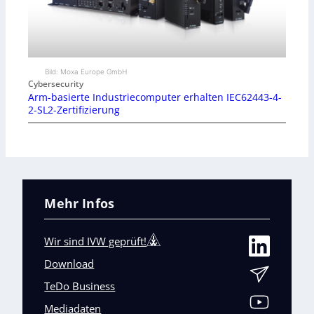
Bild: Moxa Europe GmbH
Cybersecurity
Arm-basierte Industriecomputer erhalten IEC62443-4-
2-SL2-Zertifizierung
Mehr Infos
Wir sind IVW geprüft!
Download
TeDo Business
Mediadaten