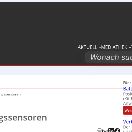
AKTUELL
MEDIATHEK
Search
Für 
Bat
Posi
ungssensoren
(Kit
Anwe
Weit
gssensoren
Ver
Der 
erhä