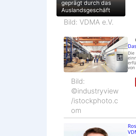
geprägt durch das
Auslandsgeschäft
Bild: VDMA e.V.
Das
Die
ein
erfü
von
Bild:
©industryview
/istockphoto.c
om
Ros
VDM