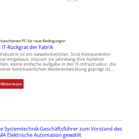
Hutschienen-PC für raue Bedingungen
 IT-Rückgrat der Fabrik
 Industrie ist ein Gewohnheitstier. Sind Komponenten
mal eingebaut, müssen sie jahrelang ihre Funktion
llen. Keine einfache Aufgabe in der IT-Infrastruktur, die
 einer kontinuierlichen Weiterentwicklung geprägt ist.…
:
Weiterlesen
D
a
s
I
T
-
e Systemtechnik-Geschäftsführer zum Vorstand des
R
A Elektrische Automation gewählt
ü