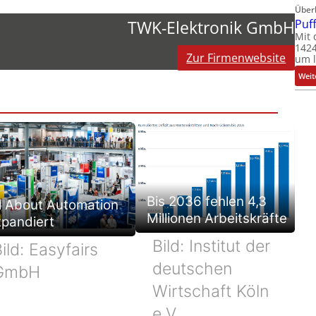
Über
Puf
TWK-Elektronik GmbH
Mit 
1424
Zur Firmenwebsite
um l
Weit
Bis 2036 fehlen 4,3
l About Automation
Millionen Arbeitskräfte
xpandiert
Bild: Institut der
ild: Easyfairs
deutschen
GmbH
Wirtschaft Köln
e.V.