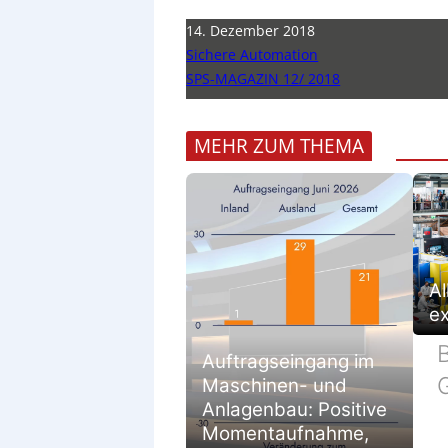
14. Dezember 2018
Sichere Automation
SPS-MAGAZIN 12/ 2018
MEHR ZUM THEMA
Al
e
B
Auftragseingang im
Maschinen- und
Anlagenbau: Positive
Momentaufnahme,