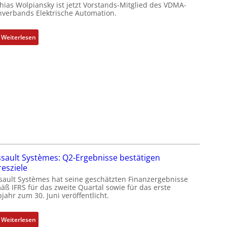
hias Wolpiansky ist jetzt Vorstands-Mitglied des VDMA-
c
hverbands Elektrische Automation.
k
g
:
r
Weiterlesen
R
a
o
t
s
d
e
e
S
r
y
F
s
a
t
b
e
r
m
i
t
k
sault Systèmes: Q2-Ergebnisse bestätigen
e
resziele
c
sault Systèmes hat seine geschätzten Finanzergebnisse
h
äß IFRS für das zweite Quartal sowie für das erste
jahr zum 30. Juni veröffentlicht.
n
i
k
:
Weiterlesen