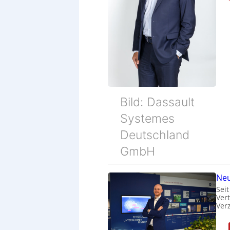
Bild: Dassault
Systemes
Deutschland
GmbH
Neu
Sei
Ver
Ver