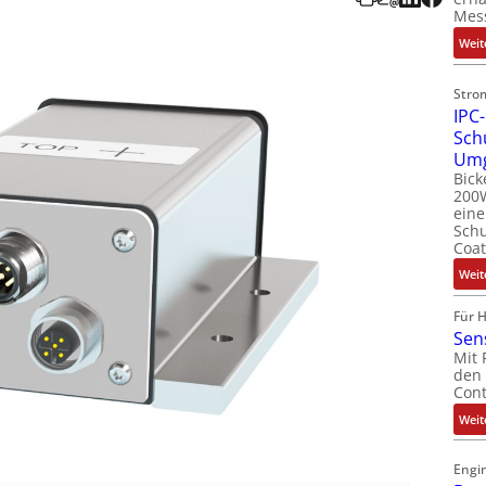
Mes
Weit
Stro
IPC-
Sch
Um
Bick
200W
ein
Schu
Coat
Weit
Für 
Sen
Mit 
den 
Cont
Weit
Engin