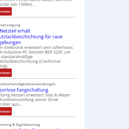
t
srate von 150kHz…
e
:
erlesen
r
V
i
e
e
mversorgung
r
l
Netzteil erhält
b
o
utzlackbeschichtung für raue
e
s
gebungen
s
e
er Elektronik erweitert sein lüfterloses
s
M
-Industrie-PC-Netzteil BEP-520C um
e
u
e standardmäßige
r
tzlackbeschichtung (Conformal
l
ing).
t
t
e
i
:
erlesen
L
t
I
a
u
P
Hochschwindigkeitsanwendungen
s
r
sorlose Fangschaltung
C
e
n
Flying Restart erweitert Sieb & Meyer
-
r
Funktionsumfang seiner Drive
-
N
roller aus…
t
K
e
r
i
t
:
erlesen
i
t
z
S
a
E
t
e
eering & Digitalisierung
n
n
e
n