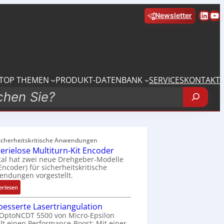
Linke
Yo
Newsletter
TOP THEMEN
PRODUKT-DATENBANK
SERVICES
KONTAKT
sicherheitskritische Anwendungen
terielose Multiturn-Kit Encoder
tal hat zwei neue Drehgeber-Modelle
 Encoder) für sicherheitskritische
ndungen vorgestellt.
:
erlesen
B
besserte Lasertriangulation
a
OptoNCDT 5500 von Micro-Epsilon
t
lt einen Performance-Boost: Mit einer