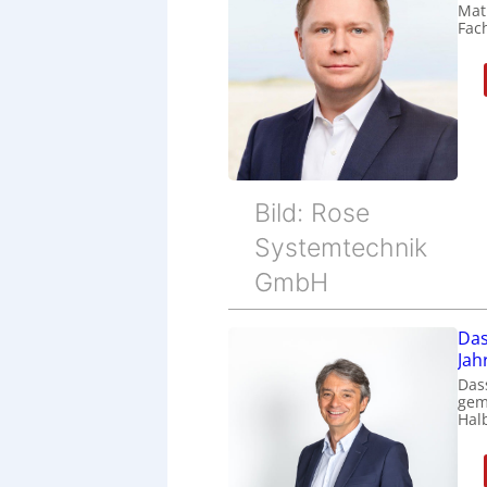
Mat
Fac
Bild: Rose
Systemtechnik
GmbH
Das
Jah
Das
gem
Halb