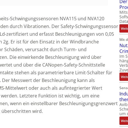
Der 
Pro
Mits
Soft
rheits-Schwingungssensoren NVA115 und NVA120
Dat
äden durch Vibrationen. Der Safety-Schwingungssensor
Weit
d-zertifiziert und erfasst Beschleunigungen von 0,05
Mit 
n 2g. Er ist für den Einsatz in der Windbranche
Nut
or Schäden, verursacht durch Turm- und
Cri
Im 
en. Die einwirkende Beschleunigung wird über
häng
ertet und über die CANopen-Safety-Schnittstelle
Ver
Zuve
ntakte stehen als parametrierbare Limit-Schalter für
Weit
g. Der Messwert der Beschleunigung kann als
-Mittelwert oder auch als aufintegrierter Wert
Sens
Ind
werden. Letztere Funktion ist wichtig, um eine
the
en, wenn ein einstellbarer Beschleunigungsgrenzwert
Avib
Sch
t überschritten wird.
um 
Weit