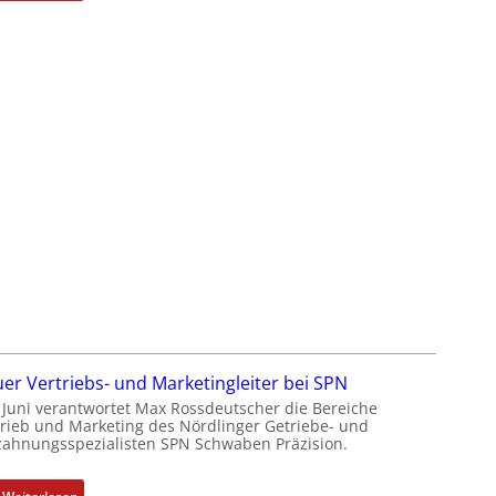
-
D
G
a
e
s
s
s
c
a
h
u
ä
l
f
t
t
S
s
y
f
s
ü
t
h
è
r
m
e
e
r
s
z
:
er Vertriebs- und Marketingleiter bei SPN
u
Q
t Juni verantwortet Max Rossdeutscher die Bereiche
m
trieb und Marketing des Nördlinger Getriebe- und
2
zahnungsspezialisten SPN Schwaben Präzision.
V
-
o
E
r
r
: