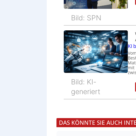
Bild: SPN
KI 
Vom
Bes
Mat
mit
zwi
Bild: KI-
generiert
DAS KÖNNTE SIE AUCH INT