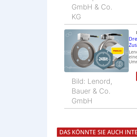
GmbH & Co.
KG
Dre
Zu
Len
eine
Umr
Bild: Lenord,
Bauer & Co.
GmbH
DAS KÖNNTE SIE AUCH INT