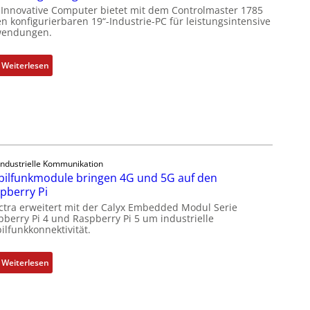
u
g
 Innovative Computer bietet mit dem Controlmaster 1785
n
l
n konfigurierbaren 19“-Industrie-PC für leistungsintensive
g
endungen.
e
b
i
e
c
:
Weiterlesen
s
h
1
t
s
9
ä
e
-
t
l
Z
i
e
o
g
m
l
t
Industrielle Kommunikation
e
l
R
ilfunkmodule bringen 4G und 5G auf den
n
-
e
pberry Pi
t
I
i
ctra erweitert mit der Calyx Embedded Modul Serie
e
n
pberry Pi 4 und Raspberry Pi 5 um industrielle
f
m
d
ilfunkkonnektivität.
e
i
u
g
t
s
r
:
Weiterlesen
S
t
a
M
p
r
d
o
e
i
M
b
z