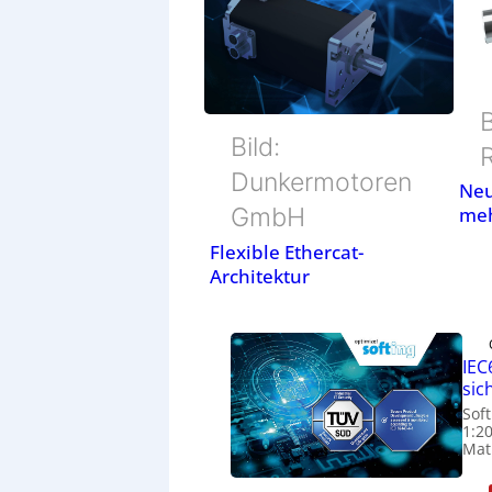
B
Bild:
Dunkermotoren
Neu
GmbH
meh
Flexible Ethercat-
Architektur
IEC
sic
Soft
1:2
Matu