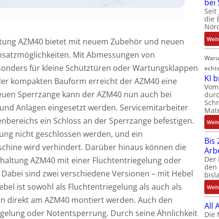
bei
Seit
die 
Nörd
Weit
altung AZM40 bietet mit neuem Zubehör und neuen
 Einsatzmöglichkeiten. Mit Abmessungen von
Waru
sonders für kleine Schutztüren oder Wartungsklappen
echt
KI 
der kompakten Bauform erreicht der AZM40 eine
Vom 
 neuen Sperrzange kann der AZM40 nun auch bei
durc
Schr
nd Anlagen eingesetzt werden. Servicemitarbeiter
Mate
nbereichs ein Schloss an der Sperrzange befestigen.
Weit
tung nicht geschlossen werden, und ein
Bis 
schine wird verhindert. Darüber hinaus können die
Arb
Der 
haltung AZM40 mit einer Fluchtentriegelung oder
den 
Dabei sind zwei verschiedene Versionen – mit Hebel
bisl
bel ist sowohl als Fluchtentriegelung als auch als
Weit
nn direkt am AZM40 montiert werden. Auch den
All
iegelung oder Notentsperrung. Durch seine Ähnlichkeit
Die 