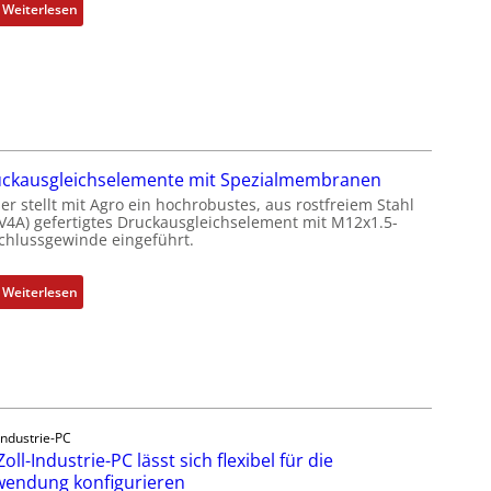
:
Weiterlesen
I
E
C
6
2
4
4
ckausgleichselemente mit Spezialmembranen
3
er stellt mit Agro ein hochrobustes, aus rostfreiem Stahl
-
(V4A) gefertigtes Druckausgleichselement mit M12x1.5-
chlussgewinde eingeführt.
Z
e
r
:
Weiterlesen
t
D
i
r
f
u
i
c
z
k
i
a
Industrie-PC
e
u
Zoll-Industrie-PC lässt sich flexibel für die
r
s
endung konfigurieren