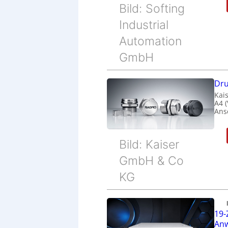
Bild: Softing
Industrial
Automation
GmbH
Dru
Kais
A4 
Ans
Bild: Kaiser
GmbH & Co
KG
19-
Anw