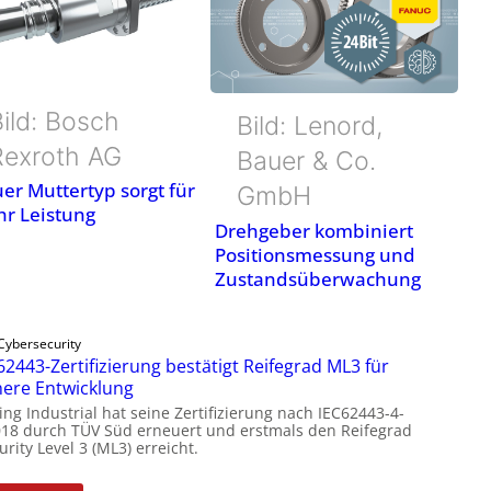
ild: Bosch
Bild: Lenord,
Rexroth AG
Bauer & Co.
er Muttertyp sorgt für
GmbH
r Leistung
Drehgeber kombiniert
Positionsmessung und
Zustandsüberwachung
Cybersecurity
62443-Zertifizierung bestätigt Reifegrad ML3 für
here Entwicklung
ing Industrial hat seine Zertifizierung nach IEC62443-4-
018 durch TÜV Süd erneuert und erstmals den Reifegrad
rity Level 3 (ML3) erreicht.