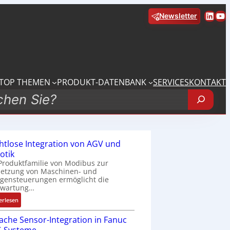
Linke
Yo
Newsletter
TOP THEMEN
PRODUKT-DATENBANK
SERVICES
KONTAKT
htlose Integration von AGV und
otik
Produktfamilie von Modibus zur
netzung von Maschinen- und
gensteuerungen ermöglicht die
nwartung…
:
erlesen
D
fache Sensor-Integration in Fanuc
r
a