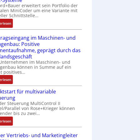
-Systeme
rd+Bauer erweitert sein Portfolio der
h
talen MiniCoder um eine Variante mit
t
eller Schnittstelle…
l
:
o
erlesen
E
s
i
e
tragseingang im Maschinen- und
n
I
agenbau: Positive
f
n
entaufnahme, geprägt durch das
a
t
landsgeschäft
c
e
 Unternehmen im Maschinen- und
h
g
agenbau können in Summe auf ein
e
r
ht positives…
S
a
:
erlesen
e
t
A
n
i
ktstart für multivariable
u
s
o
uerung
f
o
n
der Steuerung MultiControl II
t
r
v
el/Parallel von Rose+Krieger können
r
-
o
ender bis zu zwei…
a
I
n
:
g
erlesen
n
A
M
s
t
G
a
e
er Vertriebs- und Marketingleiter
e
V
r
i