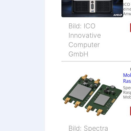
ICO
eine
Anw
Bild: ICO
Innovative
Computer
GmbH
Mob
Ras
Spe
Ras
Mob
Bild: Spectra