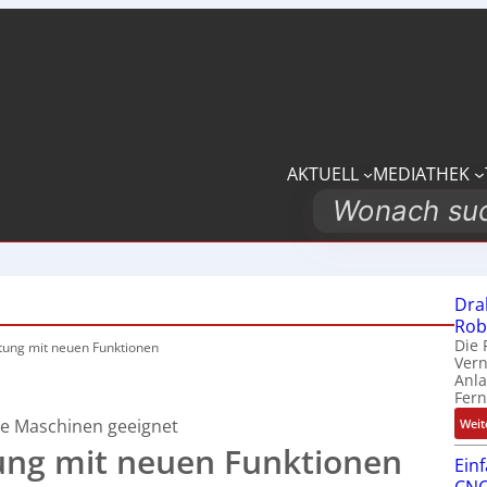
AKTUELL
MEDIATHEK
Search
Dra
Rob
Die 
tung mit neuen Funktionen
Ver
Anla
Fer
re Maschinen geeignet
Weit
tung mit neuen Funktionen
Ein