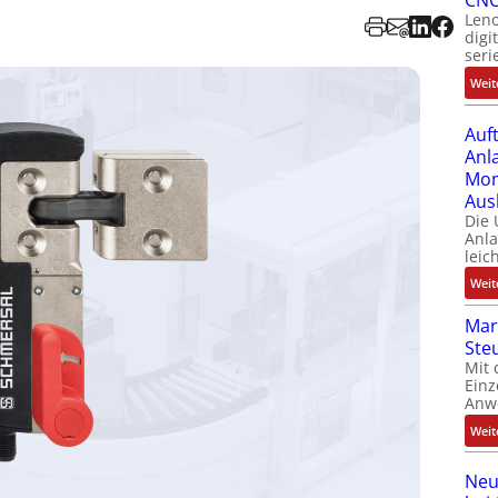
CNC
Leno
digi
seri
Weit
Auf
Anl
Mom
Aus
Die
Anl
leic
Weit
Mar
Ste
Mit 
Einz
Anw
Weit
Neu