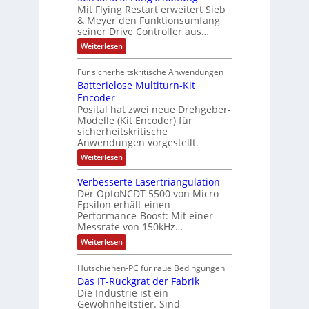
e
d
t
N
Mit Flying Restart erweitert Sieb
d
i
4
e
o
& Meyer den Funktionsumfang
0
i
t
t
seiner Drive Controller aus…
m
A
z
e
s
t
a
:
Weiterlesen
r
k
e
S
t
i
t
e
r
i
Für sicherheitskritische Anwendungen
l
n
ä
e
Batterielose Multiturn-Kit
o
s
f
r
o
Encoder
n
h
r
t
Posital hat zwei neue Drehgeber-
g
ä
l
e
Modelle (Kit Encoder) für
l
o
e
sicherheitskritische
t
s
w
S
Anwendungen vorgestellt.
e
ä
c
F
:
Weiterlesen
h
a
h
B
u
n
l
a
t
g
Verbesserte Lasertriangulation
t
t
z
s
Der OptoNCDT 5500 von Micro-
t
l
c
Epsilon erhält einen
e
a
h
Performance-Boost: Mit einer
r
c
a
i
Messrate von 150kHz…
k
l
e
b
t
:
Weiterlesen
l
e
u
V
o
s
n
e
s
c
Hutschienen-PC für raue Bedingungen
g
r
e
h
Das IT-Rückgrat der Fabrik
b
M
i
e
Die Industrie ist ein
u
c
s
l
Gewohnheitstier. Sind
h
s