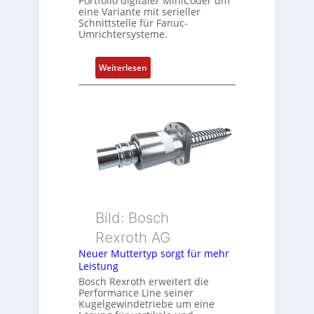
Portfolio digitaler MiniCoder um
t
eine Variante mit serieller
P
Schnittstelle für Fanuc-
Umrichtersysteme.
o
s
i
:
Weiterlesen
t
D
i
r
o
e
n
h
s
g
m
e
e
b
s
e
s
r
u
k
Bild: Bosch
n
o
Rexroth AG
g
m
Neuer Muttertyp sorgt für mehr
u
b
Leistung
n
i
Bosch Rexroth erweitert die
d
n
Performance Line seiner
Z
i
Kugelgewindetriebe um eine