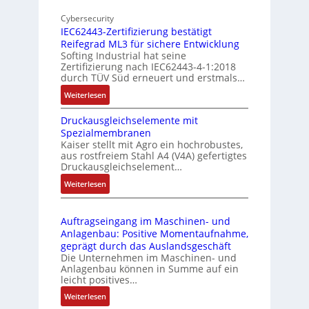
o
n
d
Cybersecurity
b
d
g
IEC62443-Zertifizierung bestätigt
i
u
e
Reifegrad ML3 für sichere Entwicklung
l
s
Softing Industrial hat seine
f
t
Zertifizierung nach IEC62443-4-1:2018
u
r
durch TÜV Süd erneuert und erstmals…
n
i
:
Weiterlesen
k
e
I
m
-
Druckausgleichselemente mit
E
o
P
Spezialmembranen
C
d
C
Kaiser stellt mit Agro ein hochrobustes,
6
u
l
aus rostfreiem Stahl A4 (V4A) gefertigtes
2
l
ä
Druckausgleichselement…
4
e
s
:
Weiterlesen
4
b
s
D
3
r
t
r
-
i
s
Auftragseingang im Maschinen- und
u
Z
n
i
Anlagenbau: Positive Momentaufnahme,
c
e
g
c
geprägt durch das Auslandsgeschäft
k
r
e
h
Die Unternehmen im Maschinen- und
a
t
Anlagenbau können in Summe auf ein
n
f
u
i
leicht positives…
4
l
s
f
G
e
:
Weiterlesen
g
i
u
x
A