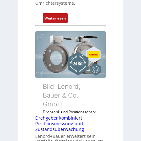
Umrichtersysteme.
:
Weiterlesen
D
r
e
h
g
e
b
e
r
k
Bild: Lenord,
o
Bauer & Co.
m
GmbH
b
i
Drehzahl- und Positionssensor
n
Drehgeber kombiniert
Positionsmessung und
i
Zustandsüberwachung
e
Lenord+Bauer erweitert sein
r