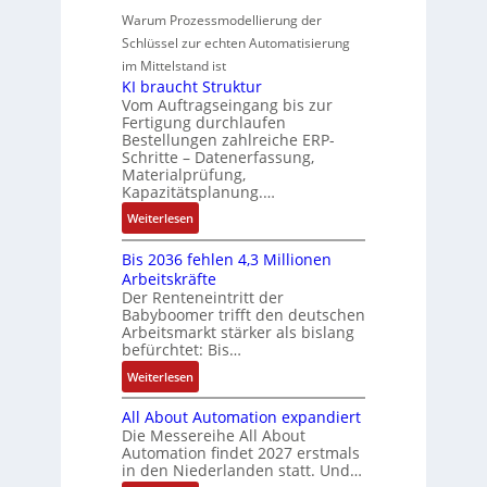
S
n
i
n
-
e
e
Warum Prozessmodellierung der
y
F
k
g
G
u
M
Schlüssel zur echten Automatisierung
s
a
e
e
o
im Mittelstand ist
t
n
s
r
m
KI braucht Struktur
è
u
c
V
e
Vom Auftragseingang bis zur
m
c
h
Fertigung durchlaufen
e
n
e
C
ä
Bestellungen zahlreiche ERP-
r
t
s
N
Schritte – Datenerfassung,
f
t
a
:
C
Materialprüfung,
t
r
u
Q
Kapazitätsplanung.…
-
s
i
f
2
S
:
f
Weiterlesen
e
n
-
y
K
ü
b
a
E
s
Bis 2036 fehlen 4,3 Millionen
I
h
s
h
r
t
Arbeitskräfte
b
r
-
m
g
e
Der Renteneintritt der
r
e
u
e
Babyboomer trifft den deutschen
e
m
a
r
n
,
Arbeitsmarkt stärker als bislang
b
e
u
z
d
befürchtet: Bis…
g
n
c
u
M
e
i
:
Weiterlesen
h
m
a
p
s
B
t
V
r
r
All About Automation expandiert
s
i
S
o
k
ä
Die Messereihe All About
e
s
t
r
e
Automation findet 2027 erstmals
g
b
2
r
s
in den Niederlanden statt. Und…
t
t
e
0
u
t