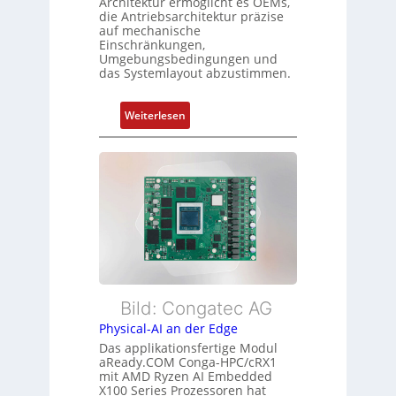
Architektur ermöglicht es OEMs,
g
die Antriebsarchitektur präzise
Z
t
auf mechanische
u
Einschränkungen,
f
s
Umgebungsbedingungen und
ü
das Systemlayout abzustimmen.
t
r
a
m
n
:
Weiterlesen
e
d
F
h
s
l
r
ü
e
L
b
x
e
e
i
i
r
b
s
w
l
t
a
e
u
c
E
n
h
t
Bild: Congatec AG
g
u
h
Physical-AI an der Edge
n
e
Das applikationsfertige Modul
g
r
aReady.COM Conga-HPC/cRX1
c
mit AMD Ryzen AI Embedded
X100 Series Prozessoren hat
a