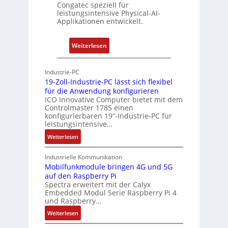
Congatec speziell für
t
leistungsintensive Physical-AI-
-
Applikationen entwickelt.
A
r
:
Weiterlesen
c
P
h
h
Industrie-PC
i
y
19-Zoll-Industrie-PC lässt sich flexibel
t
s
für die Anwendung konfigurieren
e
i
ICO Innovative Computer bietet mit dem
k
Controlmaster 1785 einen
c
konfigurierbaren 19“-Industrie-PC für
t
a
leistungsintensive…
u
l
:
Weiterlesen
r
-
1
A
9
Industrielle Kommunikation
I
-
Mobilfunkmodule bringen 4G und 5G
a
auf den Raspberry Pi
Z
Spectra erweitert mit der Calyx
n
o
Embedded Modul Serie Raspberry Pi 4
l
d
und Raspberry…
l
e
:
Weiterlesen
-
r
M
I
E