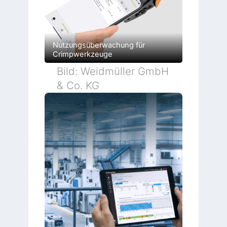
Nutzungsüberwachung für
Crimpwerkzeuge
Bild: Weidmüller GmbH
& Co. KG