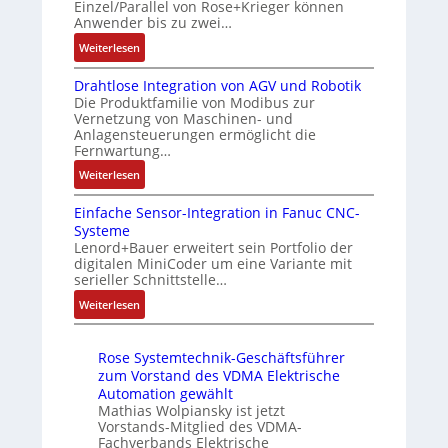
e
Einzel/Parallel von Rose+Krieger können
b
5
t
c
Anwender bis zu zwei…
r
e
G
r
h
u
l
a
:
Weiterlesen
a
s
n
f
u
M
g
e
g
ü
Drahtlose Integration von AGV und Robotik
f
a
s
l
b
Die Produktfamilie von Modibus zur
r
d
r
e
e
Vernetzung von Maschinen- und
e
d
e
k
i
Anlagensteuerungen ermöglicht die
m
s
i
n
t
n
Fernwartung…
e
t
e
R
s
g
n
:
ä
Weiterlesen
A
a
t
a
t
D
t
n
s
a
n
e
Einfache Sensor-Integration in Fanuc CNC-
r
i
w
p
r
g
m
Systeme
a
g
e
b
t
i
Lenord+Bauer erweitert sein Portfolio der
i
h
t
n
e
f
m
digitalen MiniCoder um eine Variante mit
t
t
R
d
r
ü
M
serieller Schnittstelle…
S
l
e
u
r
r
a
:
p
Weiterlesen
o
i
n
y
m
s
E
e
s
f
g
P
u
c
i
z
e
e
k
i
l
h
Rose Systemtechnik-Geschäftsführer
n
i
I
g
o
t
i
zum Vorstand des VDMA Elektrische
f
a
n
r
n
i
n
Automation gewählt
a
l
t
a
f
v
Mathias Wolpiansky ist jetzt
e
c
m
e
d
i
Vorstands-Mitglied des VDMA-
a
n
h
e
g
M
Fachverbands Elektrische
g
r
-