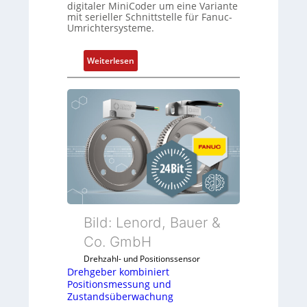
digitaler MiniCoder um eine Variante
mit serieller Schnittstelle für Fanuc-
Umrichtersysteme.
:
Weiterlesen
D
r
e
h
g
e
b
e
r
k
o
Bild: Lenord, Bauer &
m
Co. GmbH
b
Drehzahl- und Positionssensor
i
Drehgeber kombiniert
n
Positionsmessung und
i
Zustandsüberwachung
e