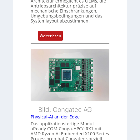
Architektur ermöglicht es OEMs, die
d
Antriebsarchitektur präzise auf
g
Z
mechanische Einschränkungen,
t
u
Umgebungsbedingungen und das
f
Systemlayout abzustimmen.
s
ü
t
r
a
:
Weiterlesen
m
n
F
e
d
l
h
s
e
r
ü
x
L
b
i
e
e
b
i
r
l
s
w
e
t
a
E
u
c
t
n
h
h
Bild: Congatec AG
g
u
e
Physical-AI an der Edge
n
r
Das applikationsfertige Modul
g
c
aReady.COM Conga-HPC/cRX1 mit
AMD Ryzen AI Embedded X100 Series
a
Prozessoren hat Congatec speziell