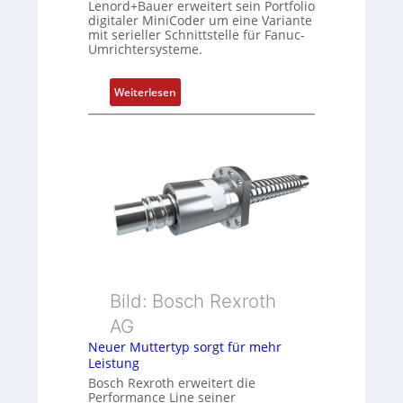
Lenord+Bauer erweitert sein Portfolio
r
digitaler MiniCoder um eine Variante
mit serieller Schnittstelle für Fanuc-
t
Umrichtersysteme.
P
o
:
s
Weiterlesen
D
i
r
t
e
i
h
o
g
n
e
s
b
m
e
e
r
s
k
s
Bild: Bosch Rexroth
o
u
m
n
AG
b
g
Neuer Muttertyp sorgt für mehr
i
u
Leistung
n
n
Bosch Rexroth erweitert die
i
d
Performance Line seiner