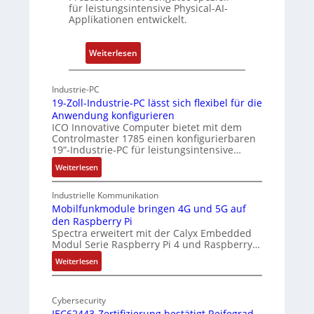
t
für leistungsintensive Physical-AI-
-
Applikationen entwickelt.
A
r
:
Weiterlesen
c
P
h
h
Industrie-PC
i
y
19-Zoll-Industrie-PC lässt sich flexibel für die
t
s
Anwendung konfigurieren
e
i
ICO Innovative Computer bietet mit dem
k
Controlmaster 1785 einen konfigurierbaren
c
t
19“-Industrie-PC für leistungsintensive…
a
u
:
Weiterlesen
l
r
1
-
9
Industrielle Kommunikation
A
-
Mobilfunkmodule bringen 4G und 5G auf
I
den Raspberry Pi
Z
a
Spectra erweitert mit der Calyx Embedded
o
Modul Serie Raspberry Pi 4 und Raspberry…
n
l
d
l
:
Weiterlesen
e
-
M
I
o
r
n
Cybersecurity
b
E
IEC62443-Zertifizierung bestätigt Reifegrad
d
i