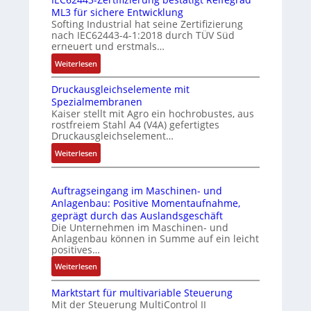
d
ML3 für sichere Entwicklung
u
l
g
Softing Industrial hat seine Zertifizierung
s
f
e
nach IEC62443-4-1:2018 durch TÜV Süd
t
u
erneuert und erstmals…
r
n
:
Weiterlesen
i
k
I
e
m
Druckausgleichselemente mit
E
-
o
Spezialmembranen
C
P
d
Kaiser stellt mit Agro ein hochrobustes, aus
6
C
u
rostfreiem Stahl A4 (V4A) gefertigtes
2
l
l
Druckausgleichselement…
4
ä
e
:
Weiterlesen
4
s
b
D
3
s
r
r
-
t
i
Auftragseingang im Maschinen- und
u
Z
s
n
Anlagenbau: Positive Momentaufnahme,
c
e
i
g
geprägt durch das Auslandsgeschäft
k
r
c
e
Die Unternehmen im Maschinen- und
a
t
h
Anlagenbau können in Summe auf ein leicht
n
u
i
positives…
f
4
s
f
l
G
:
Weiterlesen
g
i
e
u
A
l
z
x
n
Marktstart für multivariable Steuerung
u
e
i
i
Mit der Steuerung MultiControl II
d
f
i