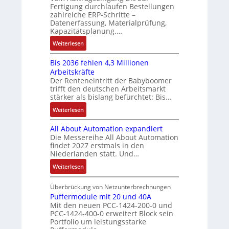
c
o
Fertigung durchlaufen Bestellungen
e
u
e
h
zahlreiche ERP-Schritte –
m
r
c
s
Datenerfassung, Materialprüfung,
ä
e
t
C
:
Kapazitätsplanung.…
f
n
r
N
Q
t
:
t
Weiterlesen
i
C
2
s
K
a
e
-
-
f
Bis 2036 fehlen 4,3 Millionen
I
u
b
S
E
ü
Arbeitskräfte
b
f
s
y
r
Der Renteneintritt der Babyboomer
h
r
n
-
s
g
trifft den deutschen Arbeitsmarkt
r
a
a
u
t
stärker als bislang befürchtet: Bis…
e
e
u
h
n
e
b
:
r
Weiterlesen
c
m
d
m
n
B
z
h
e
M
e
i
All About Automation expandiert
i
u
t
,
a
s
Die Messereihe All About Automation
s
m
S
g
r
findet 2027 erstmals in den
s
2
V
t
e
k
Niederlanden statt. Und…
e
0
o
r
p
e
b
:
Weiterlesen
3
r
u
r
t
e
A
6
s
k
ä
i
s
l
Überbrückung von Netzunterbrechnungen
f
t
t
g
n
t
l
Puffermodule mit 20 und 40A
e
a
u
t
g
ä
Mit den neuen PCC-1424-200-0 und
A
h
n
r
d
l
PCC-1424-400-0 erweitert Block sein
t
b
l
d
u
e
Portfolio um leistungsstarke
i
o
e
d
r
i