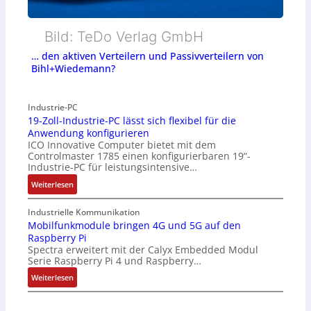
Bild: TeDo Verlag GmbH
… den aktiven Verteilern und Passivverteilern von
Bihl+Wiedemann?
Industrie-PC
19-Zoll-Industrie-PC lässt sich flexibel für die
Anwendung konfigurieren
ICO Innovative Computer bietet mit dem
Controlmaster 1785 einen konfigurierbaren 19“-
Industrie-PC für leistungsintensive…
:
Weiterlesen
1
9
Industrielle Kommunikation
-
Mobilfunkmodule bringen 4G und 5G auf den
Raspberry Pi
Z
Spectra erweitert mit der Calyx Embedded Modul
o
Serie Raspberry Pi 4 und Raspberry…
l
l
:
Weiterlesen
-
M
I
o