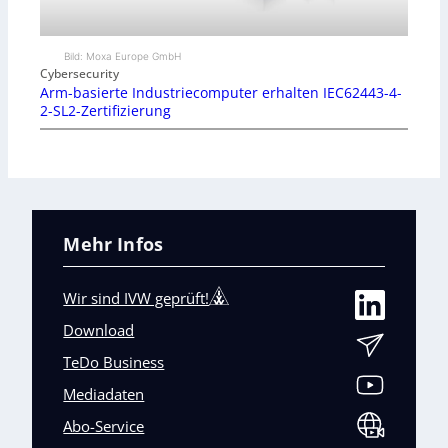
Bild: Moxa Europe GmbH
Cybersecurity
Arm-basierte Industriecomputer erhalten IEC62443-4-
2-SL2-Zertifizierung
Mehr Infos
Wir sind IVW geprüft!
Download
TeDo Business
Mediadaten
Abo-Service