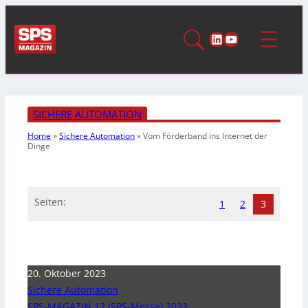
LinkedIn
YouTube
SICHERE AUTOMATION
Home
»
Sichere Automation
»
Vom Förderband
ins Internet
der
Dinge
Seiten:
1
2
3
20. Oktober 2023
Sichere Automation
SPS-MAGAZIN 12 (SPS-Messe) 2023