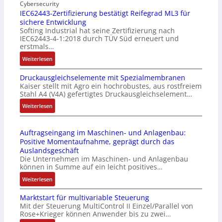
n
Cybersecurity
b
IEC62443-Zertifizierung bestätigt Reifegrad ML3 für
d
i
sichere Entwicklung
u
l
Softing Industrial hat seine Zertifizierung nach
s
f
IEC62443-4-1:2018 durch TÜV Süd erneuert und
t
u
erstmals…
r
n
:
Weiterlesen
i
k
I
e
m
Druckausgleichselemente mit Spezialmembranen
E
-
o
Kaiser stellt mit Agro ein hochrobustes, aus rostfreiem
C
P
d
Stahl A4 (V4A) gefertigtes Druckausgleichselement…
6
C
u
2
:
Weiterlesen
l
l
4
D
ä
e
4
r
s
b
Auftragseingang im Maschinen- und Anlagenbau:
3
u
s
r
Positive Momentaufnahme, geprägt durch das
-
c
t
i
Auslandsgeschäft
Z
k
s
n
Die Unternehmen im Maschinen- und Anlagenbau
e
a
i
g
können in Summe auf ein leicht positives…
r
u
c
e
:
Weiterlesen
t
s
h
n
A
i
g
f
4
Marktstart für multivariable Steuerung
u
f
l
l
G
Mit der Steuerung MultiControl II Einzel/Parallel von
f
i
e
e
u
Rose+Krieger können Anwender bis zu zwei…
t
z
i
x
n